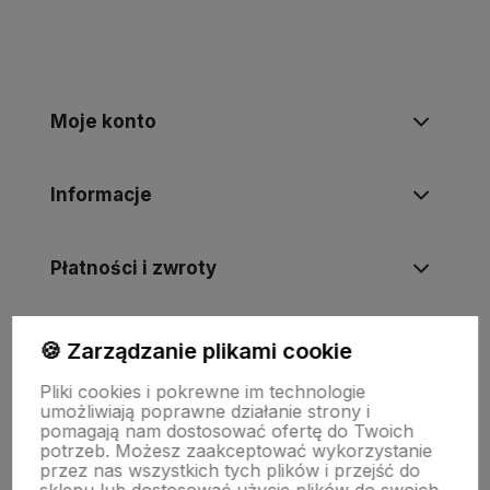
Moje konto
Informacje
Płatności i zwroty
Wsparcie
🍪 Zarządzanie plikami cookie
Pliki cookies i pokrewne im technologie
umożliwiają poprawne działanie strony i
O nas
pomagają nam dostosować ofertę do Twoich
potrzeb. Możesz zaakceptować wykorzystanie
przez nas wszystkich tych plików i przejść do