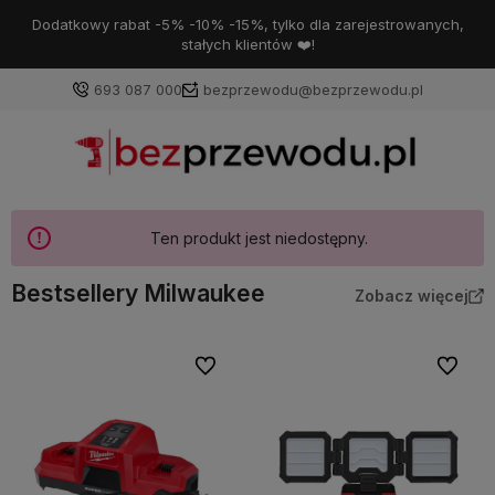
Dodatkowy rabat -5% -10% -15%, tylko dla zarejestrowanych,
stałych klientów ❤️!
693 087 000
bezprzewodu@bezprzewodu.pl
Ten produkt jest niedostępny.
Bestsellery Milwaukee
Zobacz więcej
Do ulubionych
Do ulubi