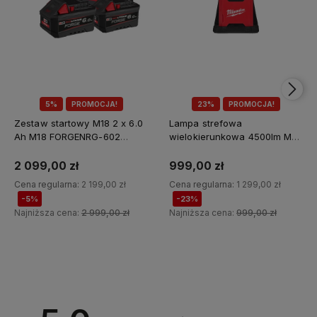
5%
PROMOCJA!
23%
PROMOCJA!
Zestaw startowy M18 2 x 6.0
Lampa strefowa
Ah M18 FORGENRG-602
wielokierunkowa 4500lm M18
Milwaukee
MDTL-0 Milwaukee
2 099,00 zł
999,00 zł
Cena regularna:
2 199,00 zł
Cena regularna:
1 299,00 zł
-5%
-23%
Najniższa cena:
2 999,00 zł
Najniższa cena:
999,00 zł
Do koszyka
Do koszyka