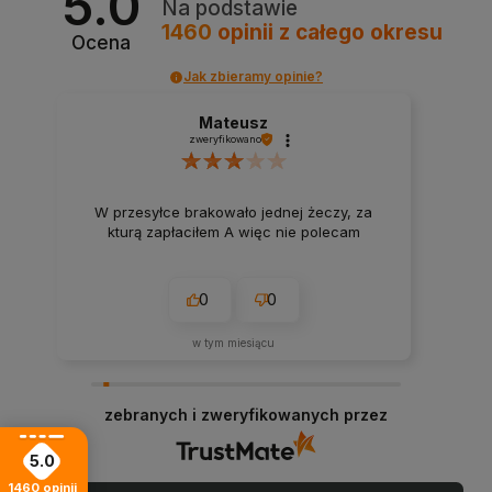
5.0
Na podstawie
1460
opinii
z całego okresu
Ocena
Jak zbieramy opinie?
Mateusz
zweryfikowano
W przesyłce brakowało jednej żeczy, za
kturą zapłaciłem A więc nie polecam
0
0
w tym miesiącu
zebranych i zweryfikowanych przez
5.0
1460
opinii