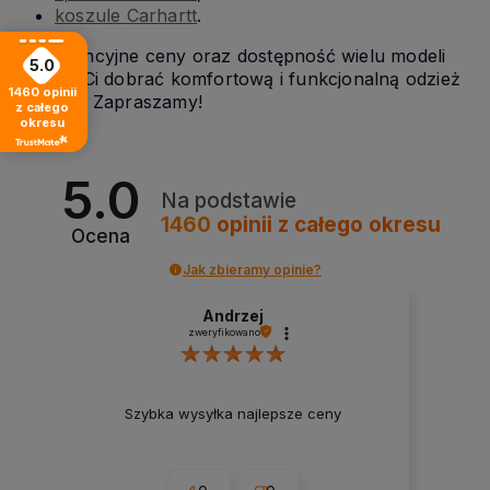
koszule Carhartt
.
Konkurencyjne ceny oraz dostępność wielu modeli
5.0
pozwoli Ci dobrać komfortową i funkcjonalną odzież
1460
opinii
roboczą. Zapraszamy!
z całego
okresu
5.0
Na podstawie
1460
opinii
z całego okresu
Ocena
Jak zbieramy opinie?
Andrzej
zweryfikowano
Szybka wysyłka najlepsze ceny