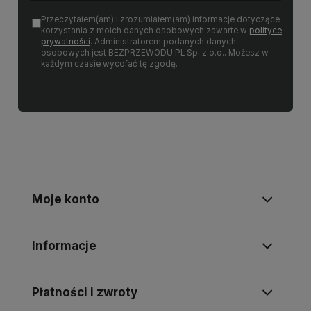
Przeczytałem(am) i zrozumiałem(am) informacje dotyczące
korzystania z moich danych osobowych zawarte w
polityce
prywatności
. Administratorem podanych danych
osobowych jest BEZPRZEWODU.PL Sp. z o.o.. Możesz w
każdym czasie wycofać tę zgodę.
Moje konto
Informacje
Płatności i zwroty