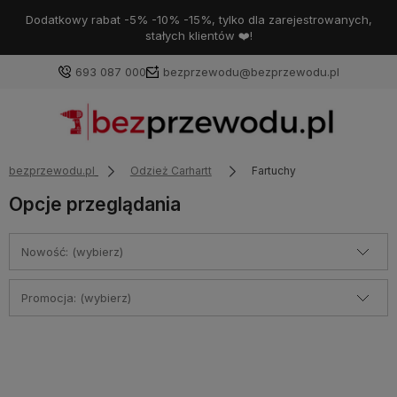
Dodatkowy rabat -5% -10% -15%, tylko dla zarejestrowanych,
stałych klientów ❤️!
693 087 000
bezprzewodu@bezprzewodu.pl
bezprzewodu.pl
Odzież Carhartt
Fartuchy
Opcje przeglądania
Nowość: (wybierz)
Promocja: (wybierz)