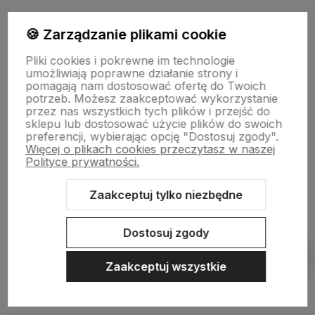
Wsparcie
🍪 Zarządzanie plikami cookie
Pliki cookies i pokrewne im technologie
umożliwiają poprawne działanie strony i
O nas
pomagają nam dostosować ofertę do Twoich
potrzeb. Możesz zaakceptować wykorzystanie
przez nas wszystkich tych plików i przejść do
sklepu lub dostosować użycie plików do swoich
preferencji, wybierając opcję "Dostosuj zgody".
Więcej o plikach cookies przeczytasz w naszej
Polityce prywatności.
Zaakceptuj tylko niezbędne
Sklep internetowy Shoper Premium
Szablon Shoper Modern 3.0™
od GrowCommerce
Dostosuj zgody
Pokaż filtry
Zaakceptuj wszystkie