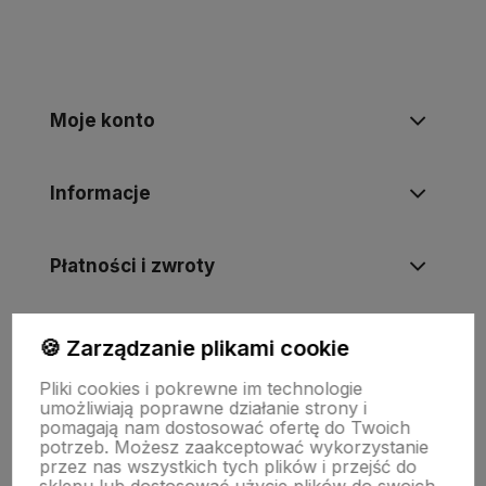
Moje konto
Informacje
Płatności i zwroty
Wsparcie
🍪 Zarządzanie plikami cookie
Pliki cookies i pokrewne im technologie
umożliwiają poprawne działanie strony i
O nas
pomagają nam dostosować ofertę do Twoich
potrzeb. Możesz zaakceptować wykorzystanie
przez nas wszystkich tych plików i przejść do