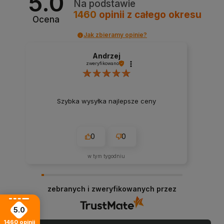
5.0
Na podstawie
1460
opinii
z całego okresu
Ocena
Jak zbieramy opinie?
Andrzej
zweryfikowano
Szybka wysyłka najlepsze ceny
0
0
w tym tygodniu
zebranych i zweryfikowanych przez
5.0
1460
opinii