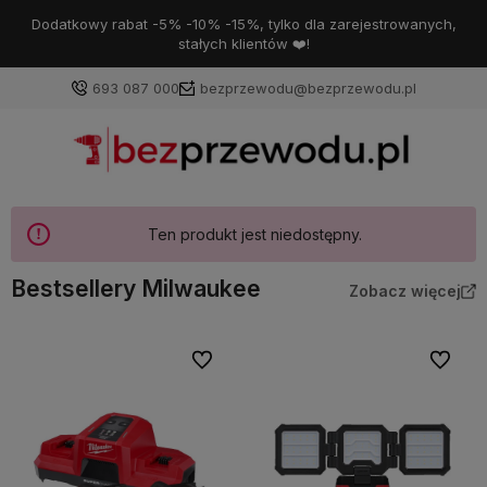
Dodatkowy rabat -5% -10% -15%, tylko dla zarejestrowanych,
stałych klientów ❤️!
693 087 000
bezprzewodu@bezprzewodu.pl
Ten produkt jest niedostępny.
Bestsellery Milwaukee
Zobacz więcej
Do ulubionych
Do ulubi