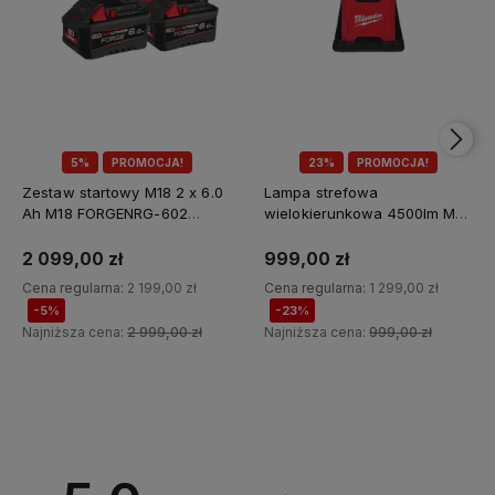
5%
PROMOCJA!
23%
PROMOCJA!
Zestaw startowy M18 2 x 6.0
Lampa strefowa
Ah M18 FORGENRG-602
wielokierunkowa 4500lm M18
Milwaukee
MDTL-0 Milwaukee
2 099,00 zł
999,00 zł
Cena regularna:
2 199,00 zł
Cena regularna:
1 299,00 zł
-5%
-23%
Najniższa cena:
2 999,00 zł
Najniższa cena:
999,00 zł
Do koszyka
Do koszyka