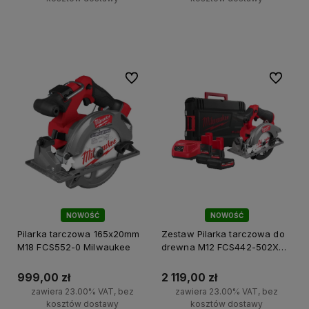
Do koszyka
Do koszyka
Do ulubionych
Do ulubi
NOWOŚĆ
NOWOŚĆ
Pilarka tarczowa 165x20mm
Zestaw Pilarka tarczowa do
M18 FCS552-0 Milwaukee
drewna M12 FCS442-502X
Milwaukee
999,00 zł
2 119,00 zł
zawiera 23.00% VAT, bez
zawiera 23.00% VAT, bez
kosztów dostawy
kosztów dostawy