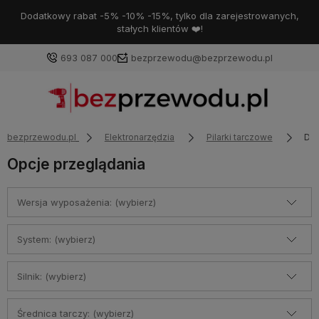
Dodatkowy rabat -5% -10% -15%, tylko dla zarejestrowanych,
stałych klientów ❤️!
693 087 000
bezprzewodu@bezprzewodu.pl
bezprzewodu.pl
Elektronarzędzia
Pilarki tarczowe
Do
Opcje przeglądania
Wersja wyposażenia: (wybierz)
System: (wybierz)
Silnik: (wybierz)
Średnica tarczy: (wybierz)