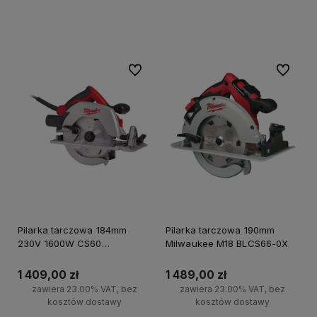
Do koszyka
Do ulubionych
Do ulubi
Pilarka tarczowa 184mm
Pilarka tarczowa 190mm
230V 1600W CS60
Milwaukee M18 BLCS66-0X
Milwaukee
1 409,00 zł
1 489,00 zł
zawiera 23.00% VAT, bez
zawiera 23.00% VAT, bez
kosztów dostawy
kosztów dostawy