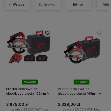
Wstecz
Do drewna
165mm
190
Do ulubionych
Do ulubi
NOWOŚĆ
NOWOŚĆ
Pilarka tarczowa do
Pilarka tarczowa do
głębokiego cięcia 165mm M18
głębokiego cięcia 165mm M18
FCSDC165-552C Milwaukee
FCSDC165-0C Milwaukee
3 879,00 zł
2 329,00 zł
zawiera 23.00% VAT, bez
zawiera 23.00% VAT, bez