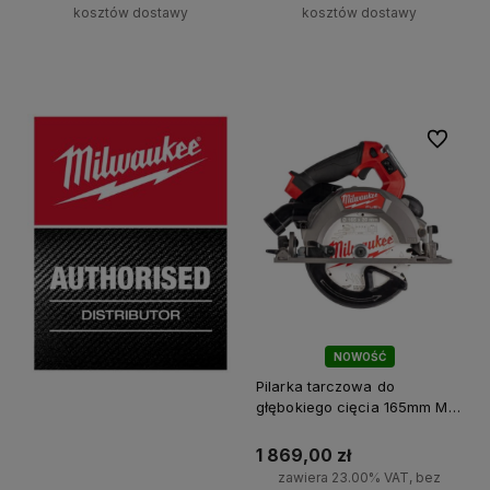
kosztów dostawy
kosztów dostawy
Do koszyka
Do koszyka
Do ulubi
NOWOŚĆ
Pilarka tarczowa do
głębokiego cięcia 165mm M18
FCSDC165-0 Milwaukee
1 869,00 zł
zawiera 23.00% VAT, bez