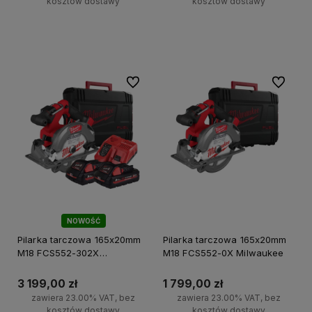
kosztów dostawy
kosztów dostawy
Do koszyka
Do koszyka
Do ulubionych
Do ulubi
NOWOŚĆ
Pilarka tarczowa 165x20mm
Pilarka tarczowa 165x20mm
M18 FCS552-302X
M18 FCS552-0X Milwaukee
Milwaukee
3 199,00 zł
1 799,00 zł
zawiera 23.00% VAT, bez
zawiera 23.00% VAT, bez
kosztów dostawy
kosztów dostawy