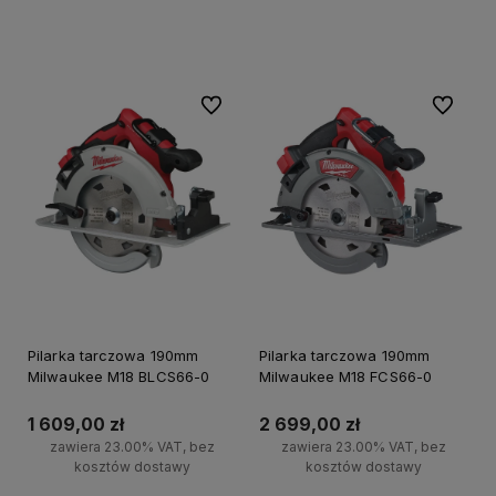
Powiadom o dostępności
Do koszyka
Do ulubionych
Do ulubi
Pilarka tarczowa 190mm
Pilarka tarczowa 190mm
Milwaukee M18 BLCS66-0
Milwaukee M18 FCS66-0
1 609,00 zł
2 699,00 zł
zawiera 23.00% VAT, bez
zawiera 23.00% VAT, bez
kosztów dostawy
kosztów dostawy