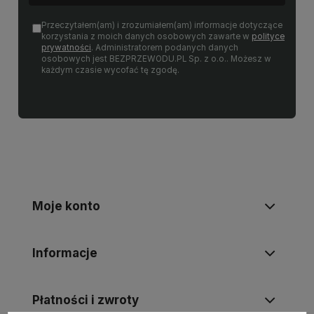
Przeczytałem(am) i zrozumiałem(am) informacje dotyczące
korzystania z moich danych osobowych zawarte w
polityce
prywatności
. Administratorem podanych danych
osobowych jest BEZPRZEWODU.PL Sp. z o.o.. Możesz w
każdym czasie wycofać tę zgodę.
Moje konto
Informacje
Płatności i zwroty