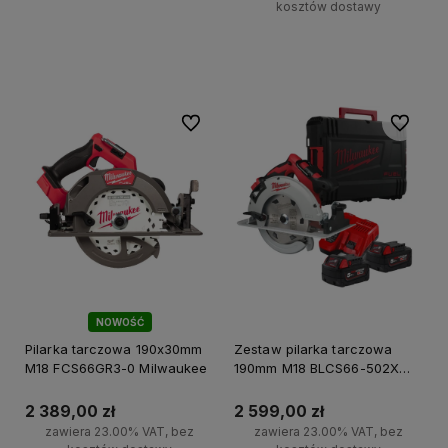
kosztów dostawy
Do koszyka
Do ulubionych
Do ulubi
NOWOŚĆ
Pilarka tarczowa 190x30mm
Zestaw pilarka tarczowa
M18 FCS66GR3-0 Milwaukee
190mm M18 BLCS66-502X
Milwaukee
2 389,00 zł
2 599,00 zł
zawiera 23.00% VAT, bez
zawiera 23.00% VAT, bez