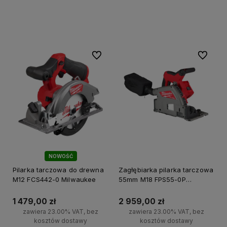
Do koszyka
Powiadom o dostępności
Do ulubionych
Do ulubi
NOWOŚĆ
Pilarka tarczowa do drewna
Zagłębiarka pilarka tarczowa
M12 FCS442-0 Milwaukee
55mm M18 FPS55-0P
Milwaukee
1 479,00 zł
2 959,00 zł
zawiera 23.00% VAT, bez
zawiera 23.00% VAT, bez
kosztów dostawy
kosztów dostawy