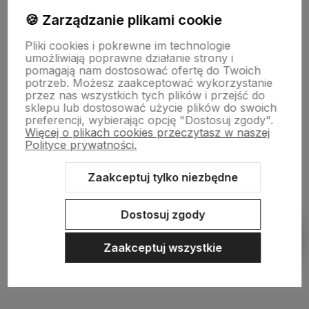
🍪 Zarządzanie plikami cookie
Wsparcie
Pliki cookies i pokrewne im technologie
umożliwiają poprawne działanie strony i
pomagają nam dostosować ofertę do Twoich
O nas
potrzeb. Możesz zaakceptować wykorzystanie
przez nas wszystkich tych plików i przejść do
sklepu lub dostosować użycie plików do swoich
preferencji, wybierając opcję "Dostosuj zgody".
Więcej o plikach cookies przeczytasz w naszej
Polityce prywatności.
Zaakceptuj tylko niezbędne
Sklep internetowy Shoper Premium
Szablon Shoper Modern 3.0™
Dostosuj zgody
od GrowCommerce
Pokaż filtry
Zaakceptuj wszystkie