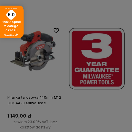
Do koszyka
Do koszyka
5.0
1460
opinii
z całego
okresu
Do ulubionych
Pilarka tarczowa 140mm M12
CCS44-0 Milwaukee
1 149,00 zł
zawiera 23.00% VAT, bez
kosztów dostawy