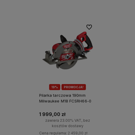
Do koszyka
Do koszyka
Do ulubionych
19%
PROMOCJA!
Pilarka tarczowa 190mm
Milwaukee M18 FCSRH66-0
1 999,00 zł
zawiera 23.00% VAT, bez
kosztów dostawy
Cena regularna:
2 459,00 zł