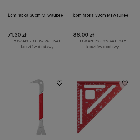
Łom łapka 30cm Milwaukee
Łom łapka 38cm Milwaukee
71,30 zł
86,00 zł
zawiera 23.00% VAT, bez
zawiera 23.00% VAT, bez
kosztów dostawy
kosztów dostawy
Do koszyka
Do koszyka
Do ulubionych
Do ulubi