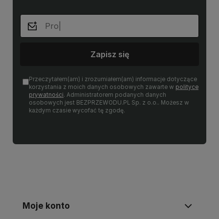
Zapisz się
Przeczytałem(am) i zrozumiałem(am) informacje dotyczące
korzystania z moich danych osobowych zawarte w
polityce
prywatności
. Administratorem podanych danych
osobowych jest BEZPRZEWODU.PL Sp. z o.o.. Możesz w
każdym czasie wycofać tę zgodę.
Moje konto