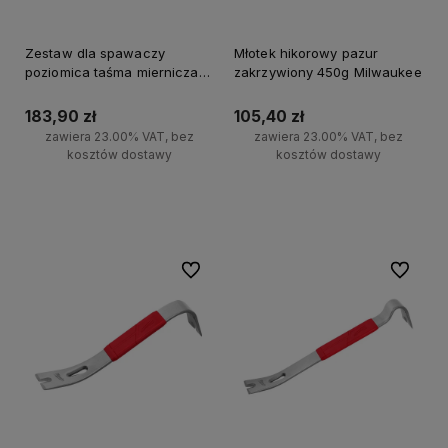
Zestaw dla spawaczy
Młotek hikorowy pazur
poziomica taśma miernicza
zakrzywiony 450g Milwaukee
marker Milwaukee
183,90 zł
105,40 zł
zawiera 23.00% VAT, bez
zawiera 23.00% VAT, bez
kosztów dostawy
kosztów dostawy
Do koszyka
Do koszyka
Do ulubionych
Do ulubi