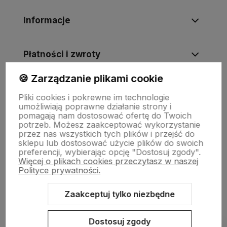
Informacje
Płatności i zwroty
🍪 Zarządzanie plikami cookie
Wsparcie
Pliki cookies i pokrewne im technologie
umożliwiają poprawne działanie strony i
pomagają nam dostosować ofertę do Twoich
O nas
potrzeb. Możesz zaakceptować wykorzystanie
przez nas wszystkich tych plików i przejść do
sklepu lub dostosować użycie plików do swoich
preferencji, wybierając opcję "Dostosuj zgody".
Więcej o plikach cookies przeczytasz w naszej
Polityce prywatności.
Zaakceptuj tylko niezbędne
Sklep internetowy Shoper Premium
Szablon Shoper Modern 3.0™
Dostosuj zgody