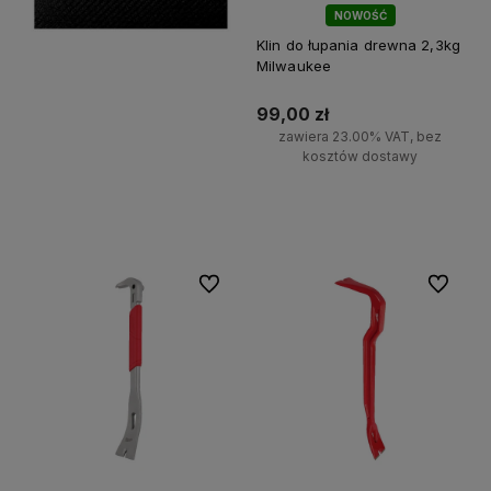
NOWOŚĆ
Klin do łupania drewna 2,3kg
Milwaukee
99,00 zł
zawiera 23.00% VAT, bez
kosztów dostawy
Do koszyka
Do ulubionych
Do ulubi