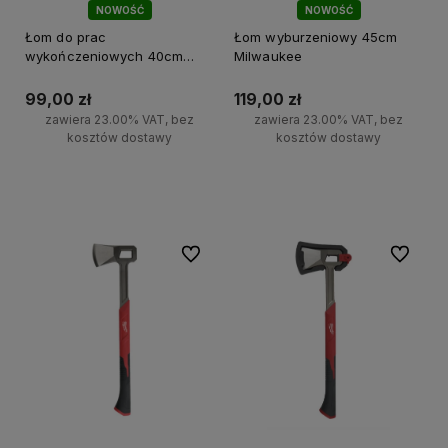
NOWOŚĆ
NOWOŚĆ
Łom do prac
Łom wyburzeniowy 45cm
wykończeniowych 40cm
Milwaukee
Milwaukee
99,00 zł
119,00 zł
zawiera 23.00% VAT, bez
zawiera 23.00% VAT, bez
kosztów dostawy
kosztów dostawy
Do koszyka
Do koszyka
Do ulubionych
Do ulubi