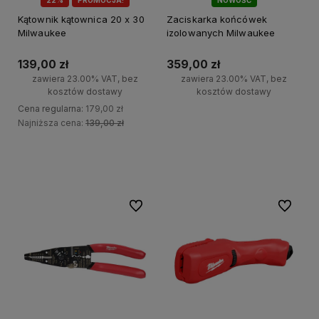
22%
PROMOCJA!
NOWOŚĆ
Kątownik kątownica 20 x 30
Zaciskarka końcówek
Milwaukee
izolowanych Milwaukee
139,00 zł
359,00 zł
zawiera 23.00% VAT, bez
zawiera 23.00% VAT, bez
kosztów dostawy
kosztów dostawy
Cena regularna:
179,00 zł
Najniższa cena:
139,00 zł
Do koszyka
Do koszyka
Do ulubionych
Do ulubi