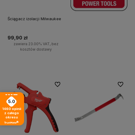
Ściągacz izolacji Milwaukee
99,90 zł
zawiera 23.00% VAT, bez
kosztów dostawy
Do koszyka
Do ulubionych
Do ulubi
5.0
1460
opinii
z całego
okresu