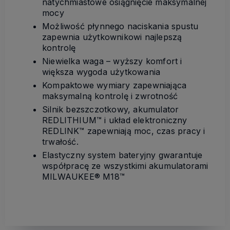
natychmiastowe osiągnięcie maksymalnej
mocy
Możliwość płynnego naciskania spustu
zapewnia użytkownikowi najlepszą
kontrolę
Niewielka waga
– wy
ższy komfort i
większa wygoda użytkowania
Kompaktowe wymiary zapewniająca
maksymalną kontrolę i zwrotność
Silnik bezszczotkowy, akumulator
REDLITHIUM
™ i uk
ład elektroniczny
REDLINK
™ zapewniaj
ą moc, czas pracy i
trwałość.
Elastyczny system bateryjny gwarantuje
wsp
ó
łpracę ze wszystkimi akumulatorami
MILWAUKEE
® M18™