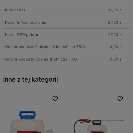
Kurier DPD
19,90 zł
Kurier InPost pobranie
27,90 zł
Kurier DPD pobranie
27,90 zł
Odbiór osobisty Białystok
(Hetmańska 65A)
0,00 zł
Odbiór osobisty Gdynia
(Hutnicza 47A)
0,00 zł
Inne z tej kategorii
bionych
bionych
Do ulubionych
Do ulubionych
Do ulubi
Do ulubi