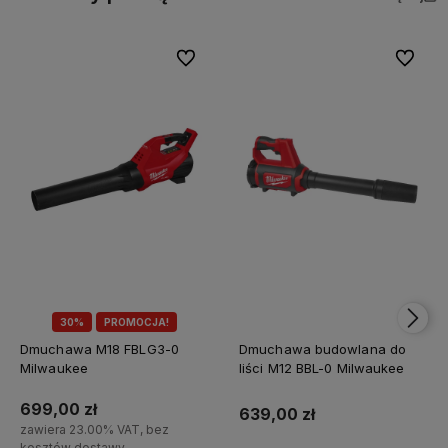
Do ulubionych
Do ulubi
30%
PROMOCJA!
Dmuchawa M18 FBLG3-0
Dmuchawa budowlana do
Milwaukee
liści M12 BBL-0 Milwaukee
699,00 zł
639,00 zł
zawiera 23.00% VAT, bez
kosztów dostawy