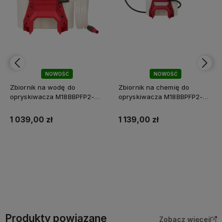
NOWOŚĆ
NOWOŚĆ
Zbiornik na wodę do
Zbiornik na chemię do
opryskiwacza M18BBPFP2-
opryskiwacza M18BBPFP2-
CST Milwaukee
CST Milwaukee
1 039,00 zł
1 139,00 zł
Do koszyka
Do koszyka
Produkty powiązane
Zobacz więcej