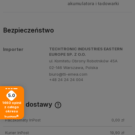
akumulatora i ładowarki
Bezpieczeństwo
Importer
TECHTRONIC INDUSTRIES EASTERN
EUROPE SP. Z O.O.
ul. Komitetu Obrony Robotników 45A
02-146 Warszawa, Polska
biuro@tti-emea.com
+48 24 24 24 004
5.0
Koszty dostawy
1460
opinii
z całego
Cena nie zawiera ewentualnych kosztów płatności
okresu
Paczkomaty InPost
0,00 zł
Kurier InPost
19,90 zł