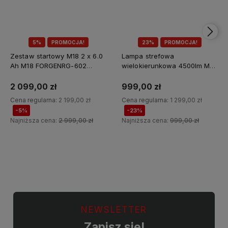
5%
PROMOCJA!
23%
PROMOCJA!
Zestaw startowy M18 2 x 6.0
Lampa strefowa
Ah M18 FORGENRG-602
wielokierunkowa 4500lm M18
Milwaukee
MDTL-0 Milwaukee
2 099,00 zł
999,00 zł
Cena regularna:
2 199,00 zł
Cena regularna:
1 299,00 zł
-5%
-23%
Najniższa cena:
2 999,00 zł
Najniższa cena:
999,00 zł
Do koszyka
Do koszyka
NEWSLETTER
Zapisz się!