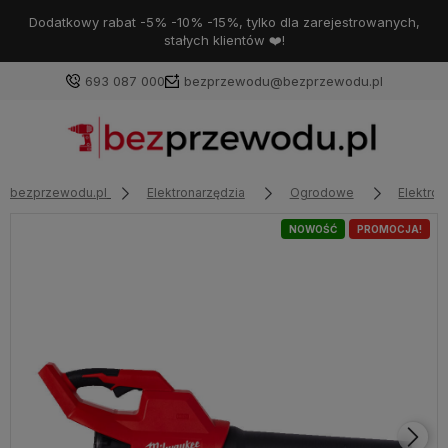
Dodatkowy rabat -5% -10% -15%, tylko dla zarejestrowanych,
stałych klientów ❤️!
693 087 000
bezprzewodu@bezprzewodu.pl
bezprzewodu.pl
Elektronarzędzia
Ogrodowe
Elektro
NOWOŚĆ
PROMOCJA!