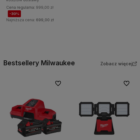
Cena regularna:
999,00 zł
Do koszyka
-30%
Najniższa cena:
699,00 zł
Do koszyka
Bestsellery Milwaukee
Zobacz więcej
Do ulubionych
Do ulubi