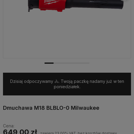
Dzisiaj odpoczywamy 🚴. Twoją paczkę nadamy już w ten
poniedziałek.
Dmuchawa M18 BLBLO-0 Milwaukee
Cena:
649,00 zł
zawiera 23.00% VAT, bez kosztów dostawy