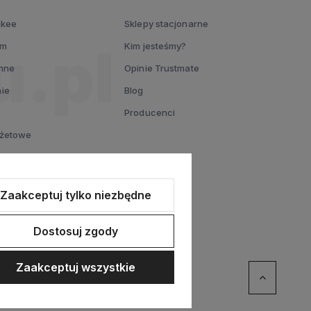
ukee
Sklepy stacjonarne
um
Kim jesteśmy?
nne
Opinie Trustmate
ie
Blog
Producenci
dżetowe
L
entowy
Zaakceptuj tylko niezbędne
Dostosuj zgody
Zaakceptuj wszystkie
ommerce