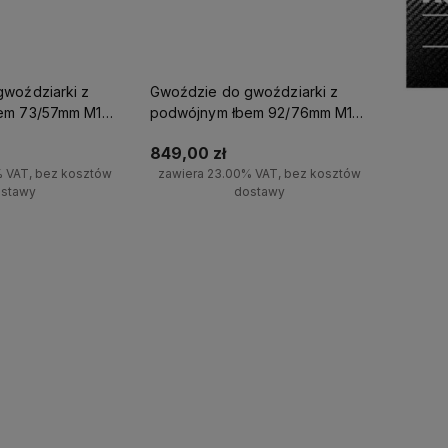
woździarki z
Gwoździe do gwoździarki z
em 73/57mm M18
podwójnym łbem 92/76mm M18
e 2000szt
FDN Milwaukee 2000szt
849,00 zł
% VAT, bez kosztów
zawiera 23.00% VAT, bez kosztów
stawy
dostawy
koszyka
Do koszyka