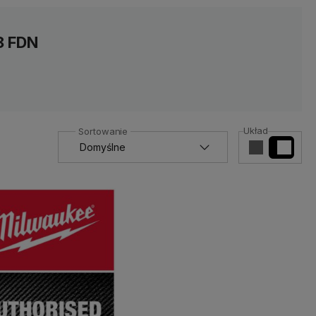
zwrócimy Ci środki do 24h
od
wysyłki.
momentu otrzymania zwracanego
produktu.
8 FDN
Układ