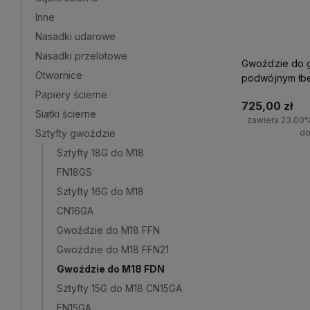
Inne
Nasadki udarowe
Nasadki przelotowe
Gwoździe do g
Otwornice
podwójnym łb
FDN Milwauke
Papiery ścierne
725,00 zł
Siatki ścierne
zawiera 23.00
Sztyfty gwoździe
do
Sztyfty 18G do M18
Do 
FN18GS
Sztyfty 16G do M18
CN16GA
Gwoździe do M18 FFN
Gwoździe do M18 FFN21
Gwoździe do M18 FDN
Sztyfty 15G do M18 CN15GA
FN15GA