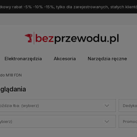
kowy rabat -5% -10% -15%, tylko dla zarejestrowanych, stałych klient
Elektronarzędzia
Akcesoria
Narzędzia ręczne
 do M18 FDN
glądania
ździa łba: (wybierz)
Dedyko
bierz)
Promocj
sprzęt
Darmowa dostawa
do Paczkomatu
Darmowe zwroty
za
i,
żebyś
InPost
od 69zł.
pośrednictwem InPost pop
szybkiezwroty.pl