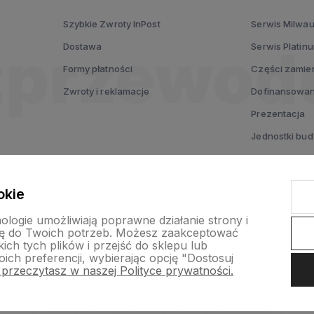
Szybkie Zwroty InPost
Serwis Milwa
Dostawa
Serwis Platin
Formy płatności
Części zamie
Zwroty i reklamacje
Dofinansowan
Prezentacja
Jednostki bu
Testuj MX FUE
Voucher prez
okie
nologie umożliwiają poprawne działanie strony i
ę do Twoich potrzeb. Możesz zaakceptować
ch tych plików i przejść do sklepu lub
ich preferencji, wybierając opcję "Dostosuj
 przeczytasz w naszej Polityce prywatności.
nternetowy Shoper Premium
Szablon Shoper Modern 3.0™
od GrowC