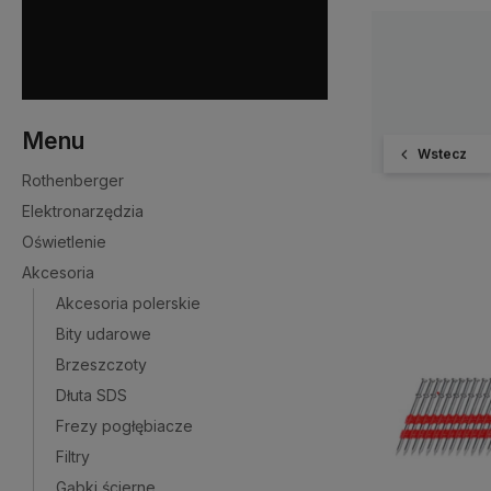
Menu
Wstecz
Rothenberger
Elektronarzędzia
Oświetlenie
Akcesoria
Akcesoria polerskie
Bity udarowe
Brzeszczoty
Dłuta SDS
Frezy pogłębiacze
Filtry
Gąbki ścierne