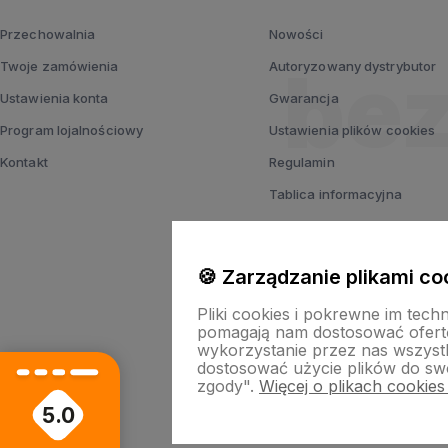
Przechowalnia
Nowości
Twoje zamówienia
Autoryzowany dystrybutor
Ustawienia konta
Gwarancja
Program lojalnościowy
Ustawienia plików cookies
Kontakt
Regulamin
Tablica informacyjna
Polityka prywatności
🍪 Zarządzanie plikami co
Pliki cookies i pokrewne im tech
pomagają nam dostosować ofert
wykorzystanie przez nas wszystki
dostosować użycie plików do swo
zgody".
Więcej o plikach cookies
5.0
Sklep i