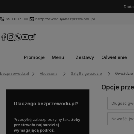
Dodat
693 087 000
bezprzewodu@bezprzewodu.pl
Promocje
Menu
Zestawy
Oświetlenie
bezprzewodu.pl
Akcesoria
Sztyfty gwoździe
Gwoździe
Opcje prze
Dlaczego bezprzewodu.pl?
Długość gwo
Nowość: (wy
ożesz
Przesyłkę zabezpieczymy tak,
żeby
Zarejestrujemy za Ciebie 
pne w
przetrwała najbardziej
do przedłużonej gwarancj
e do
wymagającą podróż.
nie musiał sam tego robić!