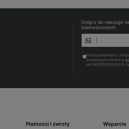
Dołącz do naszego ne
lojalnościowym!
Przeczytałem(am) i zroz
osobowych zawarte w
po
jest BEZPRZEWODU.PL Sp.
Płatności i zwroty
Wsparcie