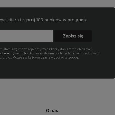
wslettera i zgarnij 100 punktów w programie
Zapisz się
umiałem(am) informacje dotyczące korzystania z moich danych
lityce prywatności
. Administratorem podanych danych osobowych
 z o.o.. Możesz w każdym czasie wycofać tę zgodę.
O nas