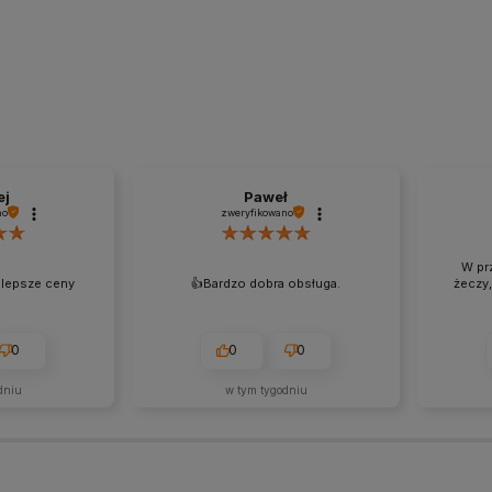
ej
Paweł
no
zweryfikowano
W pr
jlepsze ceny
👍️Bardzo dobra obsługa.
żeczy,
0
0
0
dniu
w tym tygodniu