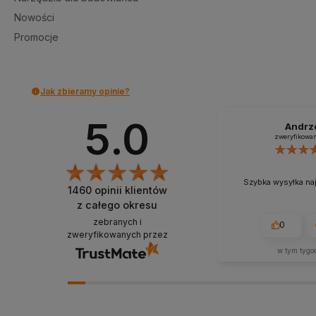
Nowości
Promocje
Jak zbieramy opinie?
5.0
Andrz
zweryfikowa
Szybka wysyłka na
1460
opinii klientów
z całego okresu
zebranych i
0
zweryfikowanych przez
w tym tygo