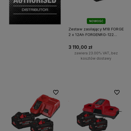
NOWOŚĆ
Zestaw zasilający M18 FORGE
2 x 12Ah FORGENRG-122
Milwaukee
3 110,00 zł
zawiera 23.00% VAT, bez
kosztów dostawy
Do koszyka
Do ulubionych
Do ulubi