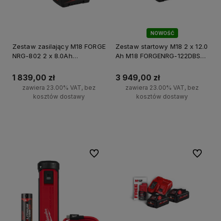
NOWOŚĆ
Zestaw zasilający M18 FORGE
Zestaw startowy M18 2 x 12.0
NRG-802 2 x 8.0Ah
Ah M18 FORGENRG-122DBSC
Milwaukee
Milwaukee
1 839,00 zł
3 949,00 zł
zawiera 23.00% VAT, bez
zawiera 23.00% VAT, bez
kosztów dostawy
kosztów dostawy
Do koszyka
Do koszyka
Do ulubionych
Do ulubi