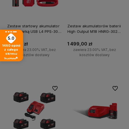
Zestaw startowy akumulator
Zestaw akumulatorów baterii
z ładowarką USB L4 PPS-301
High Output M18 HNRG-302
Milwaukee
Milwaukee
5.0
381,00 zł
1 499,00 zł
1460
opinii
z całego
zawiera 23.00% VAT, bez
zawiera 23.00% VAT, bez
okresu
kosztów dostawy
kosztów dostawy
Do koszyka
Do koszyka
Do ulubionych
Do ulubi