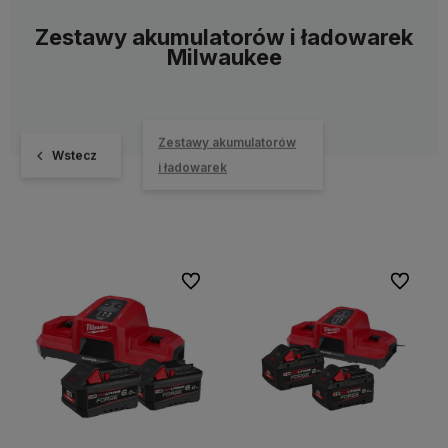
Zestawy akumulatorów i ładowarek
Milwaukee
Zestawy akumulatorów
Wstecz
i ładowarek
Do ulubionych
Do ulubi