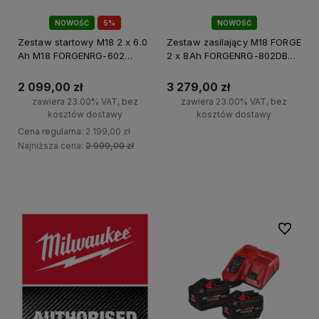
NOWOŚĆ
5%
NOWOŚĆ
PROMOCJA!
Zestaw startowy M18 2 x 6.0
Zestaw zasilający M18 FORGE
Ah M18 FORGENRG-602
2 x 8Ah FORGENRG-802DBSC
Milwaukee
Milwaukee
2 099,00 zł
3 279,00 zł
zawiera 23.00% VAT, bez
zawiera 23.00% VAT, bez
kosztów dostawy
kosztów dostawy
Cena regularna:
2 199,00 zł
Najniższa cena:
2 999,00 zł
Do koszyka
Do koszyka
Do ulubi