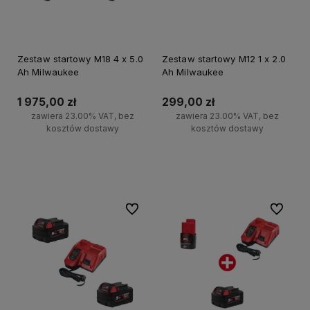
Zestaw startowy M18 4 x 5.0
Zestaw startowy M12 1 x 2.0
Ah Milwaukee
Ah Milwaukee
1 975,00 zł
299,00 zł
zawiera 23.00% VAT, bez
zawiera 23.00% VAT, bez
kosztów dostawy
kosztów dostawy
Do koszyka
Do koszyka
Do ulubionych
Do ulubi