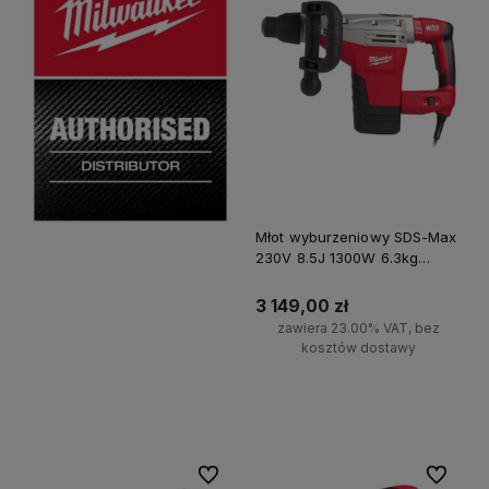
Młot wyburzeniowy SDS-Max
230V 8.5J 1300W 6.3kg
K500S Milwaukee
3 149,00 zł
zawiera 23.00% VAT, bez
kosztów dostawy
Do koszyka
Do ulubionych
Do ulubi