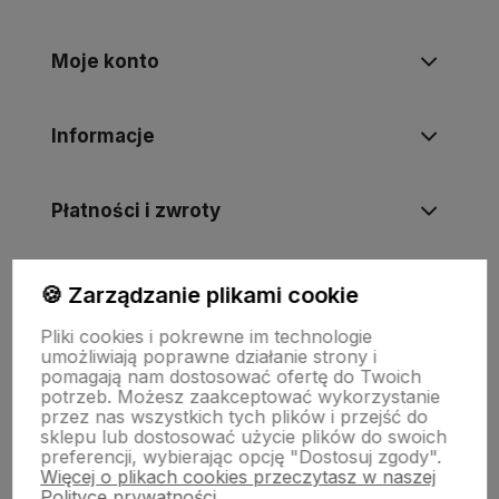
Moje konto
Informacje
Płatności i zwroty
Wsparcie
🍪 Zarządzanie plikami cookie
Pliki cookies i pokrewne im technologie
umożliwiają poprawne działanie strony i
O nas
pomagają nam dostosować ofertę do Twoich
potrzeb. Możesz zaakceptować wykorzystanie
przez nas wszystkich tych plików i przejść do
sklepu lub dostosować użycie plików do swoich
preferencji, wybierając opcję "Dostosuj zgody".
Więcej o plikach cookies przeczytasz w naszej
Polityce prywatności.