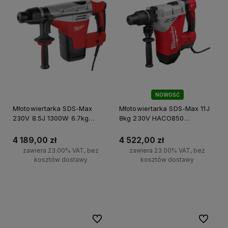
NOWOŚĆ
Młotowiertarka SDS-Max
Młotowiertarka SDS-Max 11J
230V 8.5J 1300W 6.7kg
8kg 230V HACO850
K545S Milwaukee
Milwaukee
4 189,00 zł
4 522,00 zł
zawiera 23.00% VAT, bez
zawiera 23.00% VAT, bez
kosztów dostawy
kosztów dostawy
Powiadom o dostępności
Do koszyka
Do ulubionych
Do ulubi