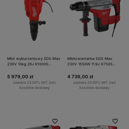
Młot wyburzeniowy SDS-Max
Młotowiertarka SDS-Max
230V 10kg 26J K1000S
230V 1550W 11.9J K750S
Milwaukee
Milwaukee
5 979,00 zł
4 739,00 zł
zawiera 23.00% VAT, bez
zawiera 23.00% VAT, bez
kosztów dostawy
kosztów dostawy
Do koszyka
Do koszyka
Do ulubionych
Do ulubi