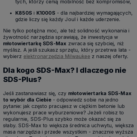
tych, którzy cenią mobilność bez kompromisów,
K850S
i
K1000S
- dla najbardziej wymagających,
gdzie liczy się każdy Joul i każde uderzenie.
Nie tylko potężna moc, ale też solidność wykonania i
żywotność narzędzia sprawiają, że inwestycja w
młotowiertarkę SDS-Max
zwraca się szybciej, niż
myślisz. A jeśli szukasz sprzętu, który przetrwa lata -
wybierz
elektronarzędzia Milwaukee
z naszej oferty.
Dla kogo SDS-Max? I dlaczego nie
SDS-Plus?
Jeśli zastanawiasz się, czy
młotowi
ertarka SDS-Max
to wybór dla Ciebie
- odpowiedz sobie na jedno
pytanie: jak często pracujesz w ciężkim betonie lub
wykonujesz prace wyburzeniowe? Jeżeli robisz to
regularnie, SDS-Plus szybko może okazać się za
słaby. SDS-Max to większa średnica uchwytu, większa
masa narzędzia i przede wszystkim - znacznie wyższa