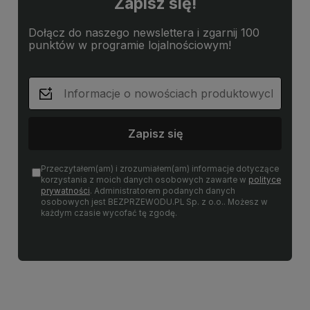
Zapisz się!
Dołącz do naszego newslettera i zgarnij 100
punktów w programie lojalnościowym!
Zapisz się
Przeczytałem(am) i zrozumiałem(am) informacje dotyczące
korzystania z moich danych osobowych zawarte w
polityce
prywatności
. Administratorem podanych danych
osobowych jest BEZPRZEWODU.PL Sp. z o.o.. Możesz w
każdym czasie wycofać tę zgodę.