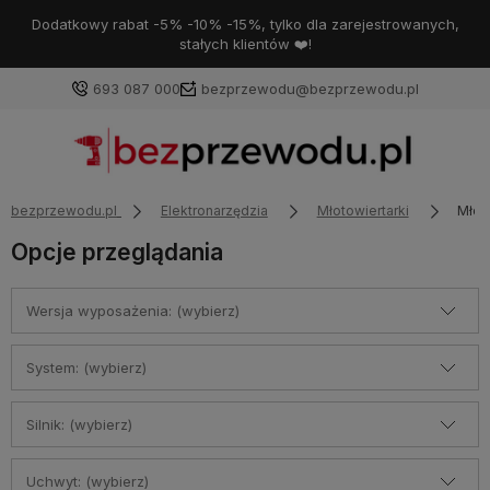
Dodatkowy rabat -5% -10% -15%, tylko dla zarejestrowanych,
stałych klientów ❤️!
693 087 000
bezprzewodu@bezprzewodu.pl
bezprzewodu.pl
Elektronarzędzia
Młotowiertarki
Młot
Opcje przeglądania
Wersja wyposażenia: (wybierz)
System: (wybierz)
Silnik: (wybierz)
Uchwyt: (wybierz)