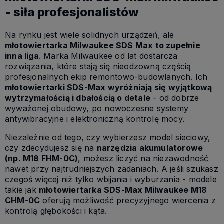
- siła profesjonalistów
Na rynku jest wiele solidnych urządzeń, ale
młotowiert
arka Milwaukee SDS Max to zupełnie
inna liga
. Marka Milwaukee od lat dostarcza
rozwiązania, które stają się nieodzowną częścią
profesjonalnych ekip remontowo-budowlanych. Ich
młotow
iertarki SDS-Max wyróżniają się wyjątkową
wytrzymałością i dbałością o detale
- od dobrze
wyważonej obudowy, po nowoczesne systemy
antywibracyjne i elektroniczną kontrolę mocy.
Niezależnie od tego, czy wybierzesz model sieciowy,
czy zdecydujesz się na
narzędzia akumu
latorowe
(np. M18 FHM-0C)
, możesz liczyć na niezawodność
nawet przy najtrudniejszych zadaniach. A jeśli szukasz
czegoś więcej niż tylko wbijania i wyburzania - modele
takie jak
młotowiertarka SDS-Max Milwaukee M18
CHM-0C
oferują możliwość precyzyjnego wiercenia z
kontrolą głębokości i kąta.