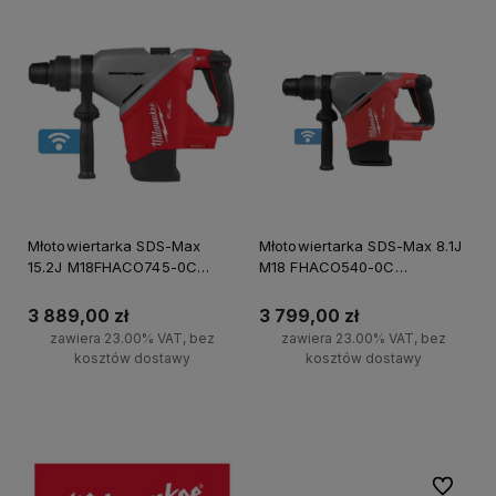
Młotowiertarka SDS-Max
Młotowiertarka SDS-Max 8.1J
15.2J M18FHACO745-0C
M18 FHACO540-0C
Milwaukee
Milwaukee
3 889,00 zł
3 799,00 zł
zawiera 23.00% VAT, bez
zawiera 23.00% VAT, bez
kosztów dostawy
kosztów dostawy
Do koszyka
Do koszyka
Do ulubi