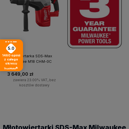
5.0
1460
opinii
Młotowiertarka SDS-Max
z całego
Milwaukee M18 CHM-0C
okresu
3 649,00 zł
zawiera 23.00% VAT, bez
kosztów dostawy
Do koszyka
Młotowiertarki SDS-Max Milwaukee