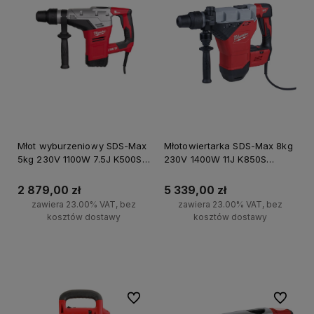
Młot wyburzeniowy SDS-Max
Młotowiertarka SDS-Max 8kg
5kg 230V 1100W 7.5J K500ST
230V 1400W 11J K850S
Milwaukee
Milwaukee
2 879,00 zł
5 339,00 zł
zawiera 23.00% VAT, bez
zawiera 23.00% VAT, bez
kosztów dostawy
kosztów dostawy
Do koszyka
Do koszyka
Do ulubionych
Do ulubi