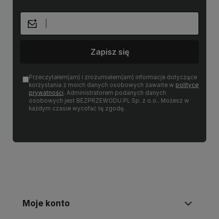
Zapisz się
Przeczytałem(am) i zrozumiałem(am) informacje dotyczące
korzystania z moich danych osobowych zawarte w
polityce
prywatności
. Administratorem podanych danych
osobowych jest BEZPRZEWODU.PL Sp. z o.o.. Możesz w
każdym czasie wycofać tę zgodę.
Moje konto