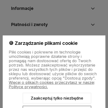
Informacje
Płatności i zwroty
Wsparcie
🍪 Zarządzanie plikami cookie
Pliki cookies i pokrewne im technologie
umożliwiają poprawne działanie strony i
O nas
pomagają nam dostosować ofertę do Twoich
potrzeb. Możesz zaakceptować wykorzystanie
przez nas wszystkich tych plików i przejść do
sklepu lub dostosować użycie plików do swoich
preferencji, wybierając opcję "Dostosuj zgody".
Więcej o plikach cookies przeczytasz w naszej
Polityce prywatności.
Zaakceptuj tylko niezbędne
Sklep internetowy Shoper Premium
Szablon Shoper Modern 3.0™
od GrowCommerce