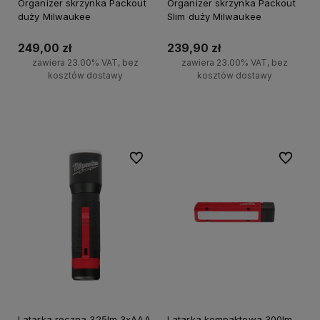
Organizer skrzynka Packout
Organizer skrzynka Packout
duży Milwaukee
Slim duży Milwaukee
249,00 zł
239,90 zł
zawiera 23.00% VAT, bez
zawiera 23.00% VAT, bez
kosztów dostawy
kosztów dostawy
Do koszyka
Do koszyka
Do ulubionych
Do ulubi
Latarka ręczna 325lm 3xAAA
Latarka kompaktowa 300lm