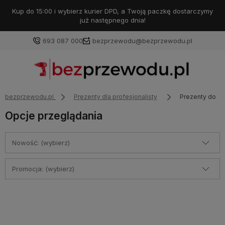
Kup do 15:00 i wybierz kurier DPD, a Twoją paczkę dostarczymy
już następnego dnia!
693 087 000
bezprzewodu@bezprzewodu.pl
bezprzewodu.pl
Prezenty dla profesjonalisty
Prezenty do 30
Opcje przeglądania
Nowość: (wybierz)
Promocja: (wybierz)