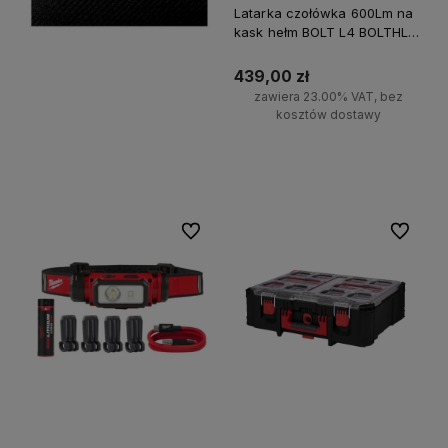
Latarka czołówka 600Lm na
kask hełm BOLT L4 BOLTHL-
301 Milwaukee
439,00 zł
zawiera 23.00% VAT, bez
kosztów dostawy
Do koszyka
Do ulubionych
Do ulubi