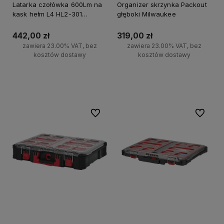
Latarka czołówka 600Lm na
Organizer skrzynka Packout
kask hełm L4 HL2-301
głęboki Milwaukee
Milwaukee
442,00 zł
319,00 zł
zawiera 23.00% VAT, bez
zawiera 23.00% VAT, bez
kosztów dostawy
kosztów dostawy
Powiadom o dostępności
Do koszyka
Do ulubionych
Do ulubi