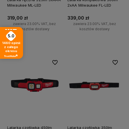
Milwaukee ML-LED
2xAA Milwaukee FL-LED
319,00 zł
339,00 zł
zawiera 23.00% VAT, bez
zawiera 23.00% VAT, bez
kosztów dostawy
kosztów dostawy
5.0
Do koszyka
Do koszyka
1460
opinii
z całego
okresu
Do ulubionych
Do ulubi
Latarka czołówka 450lm
Latarka czołówka 350lm