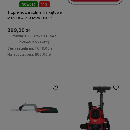
NOWOŚĆ
14%
PROMOCJA!
Trzpieniowa szlifierka kątowa
M12FDGA2-0 Milwaukee
899,00 zł
zawiera 23.00% VAT, bez
kosztów dostawy
Cena regularna:
1 049,00 zł
Najniższa cena:
899,00 zł
Do koszyka
Do ulubionych
Do ulubi