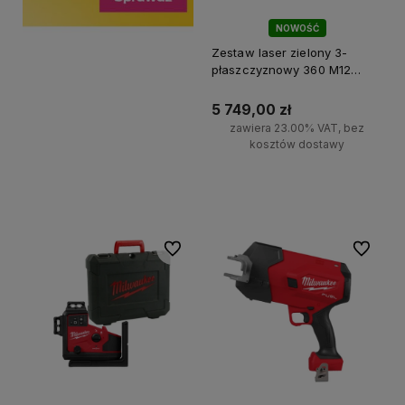
NOWOŚĆ
Zestaw laser zielony 3-
płaszczyznowy 360 M12
A3PLO-401C Milwaukee
5 749,00 zł
zawiera 23.00% VAT, bez
kosztów dostawy
Do koszyka
Do ulubionych
Do ulubi