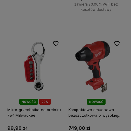
zawiera 23.00% VAT, bez
kosztów dostawy
Do koszyka
Do ulubionych
Do ulubi
NOWOŚĆ
29%
NOWOŚĆ
PROMOCJA!
Mikro grzechotka na breloku
Kompaktowa dmuchawa
7w1 Milwaukee
bezszczotkowa o wysokiej
prędkości M18 BLHSB-0
Milwaukee
99,90 zł
749,00 zł