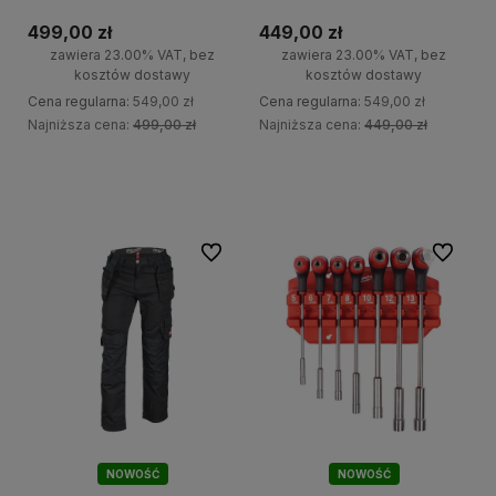
3Ah 3000mAh USB-C
IRPSU3-0 Milwaukee
499,00 zł
449,00 zł
zawiera 23.00% VAT, bez
zawiera 23.00% VAT, bez
kosztów dostawy
kosztów dostawy
Cena regularna:
549,00 zł
Cena regularna:
549,00 zł
Najniższa cena:
499,00 zł
Najniższa cena:
449,00 zł
Do koszyka
Do koszyka
Do ulubionych
Do ulubi
NOWOŚĆ
NOWOŚĆ