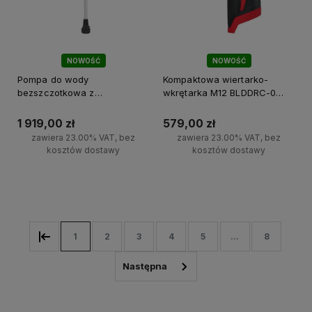
NOWOŚĆ
NOWOŚĆ
Pompa do wody
Kompaktowa wiertarko-
bezszczotkowa z
wkrętarka M12 BLDDRC-0
przedłużeniem M18 BLSWP-0
Milwaukee
Milwaukee
1 919,00 zł
579,00 zł
zawiera 23.00% VAT, bez
zawiera 23.00% VAT, bez
kosztów dostawy
kosztów dostawy
Do koszyka
Do koszyka
1
2
3
4
5
...
8