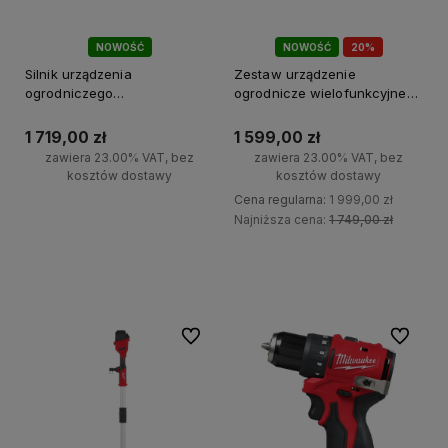
NOWOŚĆ
NOWOŚĆ
20%
PROMOCJA!
Silnik urządzenia
Zestaw urządzenie
ogrodniczego
ogrodnicze wielofunkcyjne
wielofunkcyjnego M18
M18 FOPHLTKIT2-0
FOPH2-0 Milwaukee
Milwaukee
1 719,00 zł
1 599,00 zł
zawiera 23.00% VAT, bez
zawiera 23.00% VAT, bez
kosztów dostawy
kosztów dostawy
Cena regularna:
1 999,00 zł
Najniższa cena:
1 749,00 zł
Do koszyka
Do koszyka
Do ulubionych
Do ulubi