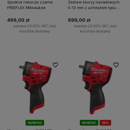
Spodnie robocze czarne
Zestaw kluczy nasadowych
FREEFLEX Milwaukee
5-13 mm z uchwytem typu T
Comfort Grip Milwaukee 7
szt.
499,00 zł
699,00 zł
zawiera 23.00% VAT, bez
zawiera 23.00% VAT, bez
kosztów dostawy
kosztów dostawy
Do koszyka
Do koszyka
Do ulubionych
Do ulubi
NOWOŚĆ
NOWOŚĆ
20%
PROMOCJA!