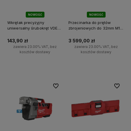
NOWOŚĆ
NOWOŚĆ
Wkrętak precyzyjny
Przecinarka do prętów
uniwersalny śrubokręt VDE
zbrojeniowych do 32mm M18
8w1 Milwaukee
FRBCO32-0X Milwaukee
143,90 zł
3 599,00 zł
zawiera 23.00% VAT, bez
zawiera 23.00% VAT, bez
kosztów dostawy
kosztów dostawy
Do koszyka
Do koszyka
Do ulubionych
Do ulubi