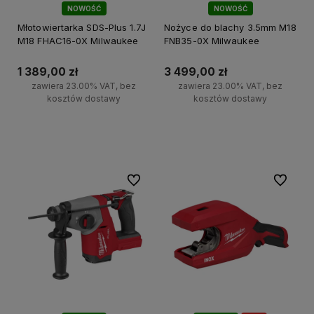
NOWOŚĆ
NOWOŚĆ
Młotowiertarka SDS-Plus 1.7J
Nożyce do blachy 3.5mm M18
M18 FHAC16-0X Milwaukee
FNB35-0X Milwaukee
1 389,00 zł
3 499,00 zł
zawiera 23.00% VAT, bez
zawiera 23.00% VAT, bez
kosztów dostawy
kosztów dostawy
Do koszyka
Do koszyka
Do ulubionych
Do ulubi