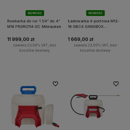
NOWOŚĆ
NOWOŚĆ
Rowkarka do rur 1 1/4" do 4"
Ładowarka 4-portowa M12-
M18 FRGRO114-0C Milwaukee
18 GBC4 GANGBOX
Milwaukee
11 999,00 zł
1 669,00 zł
zawiera 23.00% VAT, bez
zawiera 23.00% VAT, bez
kosztów dostawy
kosztów dostawy
Powiadom o dostępności
Do koszyka
Do ulubionych
Do ulubi