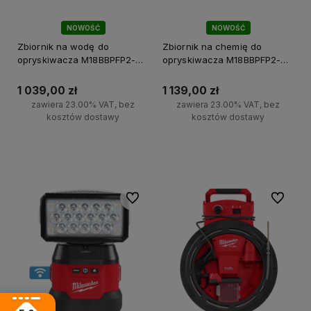
NOWOŚĆ
NOWOŚĆ
Zbiornik na wodę do
Zbiornik na chemię do
opryskiwacza M18BBPFP2-
opryskiwacza M18BBPFP2-
CST Milwaukee
CST Milwaukee
1 039,00 zł
1 139,00 zł
zawiera 23.00% VAT, bez
zawiera 23.00% VAT, bez
kosztów dostawy
kosztów dostawy
Do koszyka
Do koszyka
Do ulubionych
Do ulubi