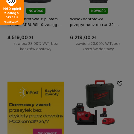
5.0
1460
opinii
NOWOŚĆ
NOWOŚĆ
z całego
okresu
Lampa obrotowa z pilotem
Wysokoobrotowy
4250lm M18URSL-0 zasięg do
przepychacz do rur 32-
1200m Milwaukee
50mm M12 HSFSM-0
Milwaukee
4 519,00 zł
6 219,00 zł
zawiera 23.00% VAT, bez
zawiera 23.00% VAT, bez
kosztów dostawy
kosztów dostawy
Do koszyka
Do koszyka
Do ulubi