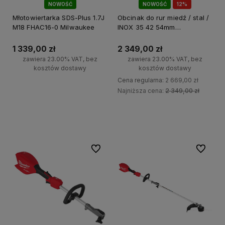
NOWOŚĆ
NOWOŚĆ
12%
PROMOCJA!
Młotowiertarka SDS-Plus 1.7J
Obcinak do rur miedź / stal /
M18 FHAC16-0 Milwaukee
INOX 35 42 54mm
M12PCSS54-0 RAPTORXL
Milwaukee
1 339,00 zł
2 349,00 zł
zawiera 23.00% VAT, bez
zawiera 23.00% VAT, bez
kosztów dostawy
kosztów dostawy
Cena regularna:
2 669,00 zł
Najniższa cena:
2 349,00 zł
Do koszyka
Do koszyka
Do ulubionych
Do ulubi