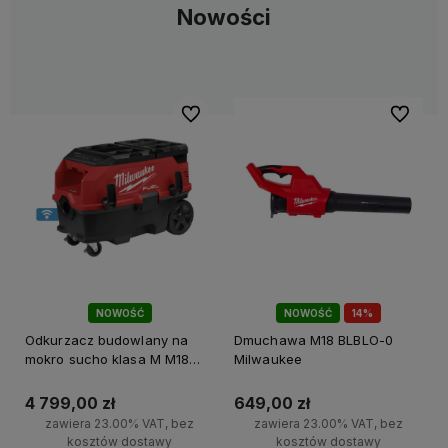
Nowości
Do ulubionych
Do ulubi
NOWOŚĆ
NOWOŚĆ
14%
PROMOCJA!
Odkurzacz budowlany na
Dmuchawa M18 BLBLO-0
mokro sucho klasa M M18
Milwaukee
ONEF2VC34M-0 Milwaukee
4 799,00 zł
649,00 zł
zawiera 23.00% VAT, bez
zawiera 23.00% VAT, bez
kosztów dostawy
kosztów dostawy