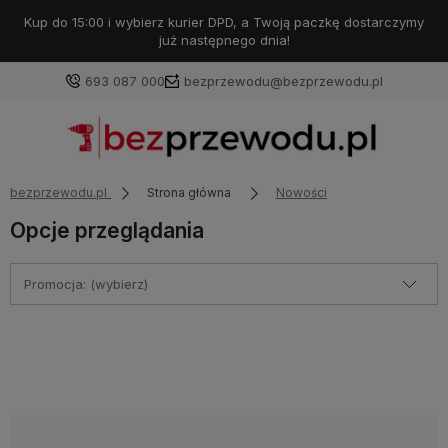
Kup do 15:00 i wybierz kurier DPD, a Twoją paczkę dostarczymy
już następnego dnia!
693 087 000
bezprzewodu@bezprzewodu.pl
bezprzewodu.pl
Strona główna
Nowości
Opcje przeglądania
Promocja: (wybierz)