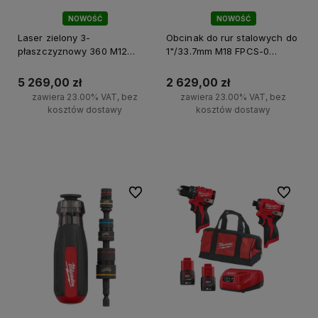
NOWOŚĆ
NOWOŚĆ
Laser zielony 3-
Obcinak do rur stalowych do
płaszczyznowy 360 M12
1"/33.7mm M18 FPCS-0
A3PLO-0C Milwaukee
Milwaukee
5 269,00 zł
2 629,00 zł
zawiera 23.00% VAT, bez
zawiera 23.00% VAT, bez
kosztów dostawy
kosztów dostawy
Do koszyka
Do koszyka
Do ulubionych
Do ulubi