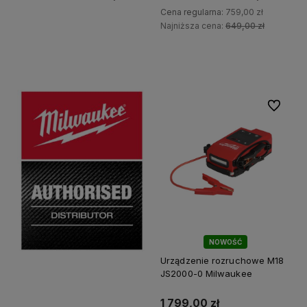
Cena regularna:
759,00 zł
Najniższa cena:
649,00 zł
Do koszyka
Do koszyka
Do ulubi
NOWOŚĆ
Urządzenie rozruchowe M18
JS2000-0 Milwaukee
1 799,00 zł