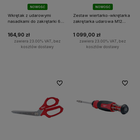
NOWOŚĆ
NOWOŚĆ
Wkrętak z udarowymi
Zestaw wiertarko-wkrętarka
nasadkami do zakrętarki 6w1
zakrętarka udarowa M12
Milwaukee
BLPP2D-202B Milwaukee
164,90 zł
1 099,00 zł
zawiera 23.00% VAT, bez
zawiera 23.00% VAT, bez
kosztów dostawy
kosztów dostawy
Do koszyka
Do koszyka
Do ulubionych
Do ulubi