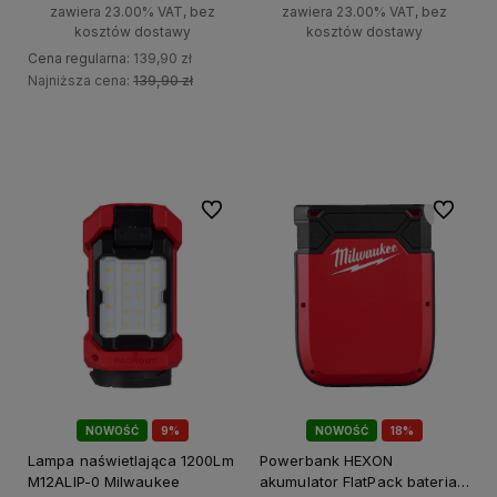
zawiera 23.00% VAT, bez
zawiera 23.00% VAT, bez
kosztów dostawy
kosztów dostawy
Cena regularna:
139,90 zł
Najniższa cena:
139,90 zł
Powiadom o dostępności
Do koszyka
Do ulubionych
Do ulubi
NOWOŚĆ
9%
NOWOŚĆ
18%
PROMOCJA!
PROMOCJA!
Lampa naświetlająca 1200Lm
Powerbank HEXON
M12ALIP-0 Milwaukee
akumulator FlatPack bateria