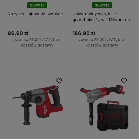
NOWOŚĆ
NOWOŚĆ
Nożyczki kątowe Milwaukee
Uniwersalny wkrętak z
grzechotką 14 w 1 Milwaukee
89,90 zł
186,90 zł
zawiera 23.00% VAT, bez
zawiera 23.00% VAT, bez
kosztów dostawy
kosztów dostawy
Do koszyka
Do koszyka
Do ulubionych
Do ulubi