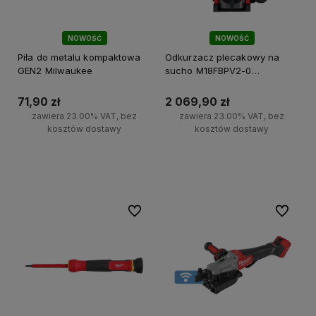
NOWOŚĆ
NOWOŚĆ
Piła do metalu kompaktowa
Odkurzacz plecakowy na
GEN2 Milwaukee
sucho M18FBPV2-0
Milwaukee
71,90 zł
2 069,90 zł
zawiera 23.00% VAT, bez
zawiera 23.00% VAT, bez
kosztów dostawy
kosztów dostawy
Do koszyka
Do koszyka
Do ulubionych
Do ulubi