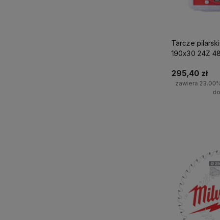
Tarcze pilars
190x30 24Z 48
Milwaukee
295,40 zł
zawiera 23.00
do
Do 