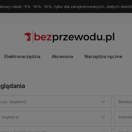
kowy rabat -5% -10% -15%, tylko dla zarejestrowanych, stałych klient
Elektronarzędzia
Akcesoria
Narzędzia ręczne
glądania
rczy: (wybierz)
Średnic
: (wybierz)
Szeroko
sprzęt
Darmowa dostawa
do Paczkomatu
Darmowe zwroty
za
i,
żebyś
InPost
od 69zł.
pośrednictwem InPost pop
szybkiezwroty.pl