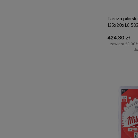
Tarcza pilarsk
135x20x1.6 50
424,30 zł
zawiera 23.00
do
Do 