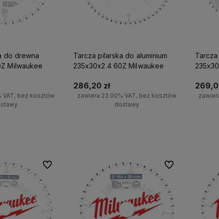
ka do drewna
Tarcza pilarska do aluminium
Tarcza
0Z Milwaukee
235x30x2.4 60Z Milwaukee
235x30
286,20 zł
269,0
% VAT, bez kosztów
zawiera 23.00% VAT, bez kosztów
zawier
stawy
dostawy
koszyka
Do koszyka
Do ulubionych
Do ulubionych