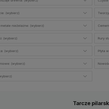
odzaje drewna: (wybierz)
Czyste 
ie: (wybierz)
Tworzy
 metale nieżelazne: (wybierz)
Cement 
i: (wybierz)
Rury st
ta: (wybierz)
Płyta 
eniowe: (wybierz)
Nowość
wybierz)
Tarcze pilarsk