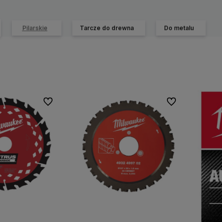
Pilarskie
Tarcze do drewna
Do metalu
Do ulubionych
Do ulubionych