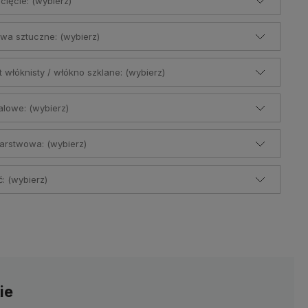
cięcie: (wybierz)
zwrócimy Ci środki do 24h
od
wysyłki.
momentu otrzymania zwracanego
produktu.
wa sztuczne: (wybierz)
włóknisty / włókno szklane: (wybierz)
alowe: (wybierz)
warstwowa: (wybierz)
: (wybierz)
ie