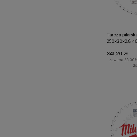
Tarcza pilars
250x30x2.8 4
341,20 zł
zawiera 23.00
do
Do 