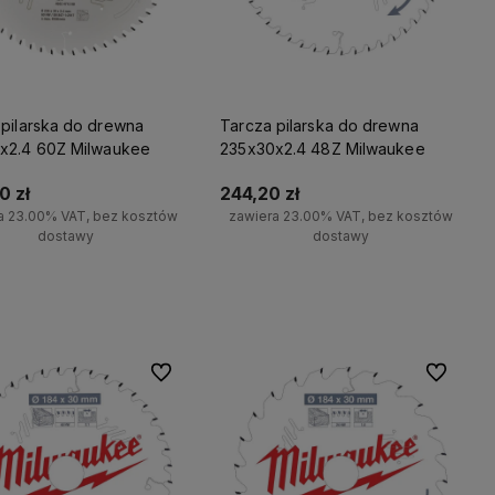
 pilarska do drewna
Tarcza pilarska do drewna
x2.4 60Z Milwaukee
235x30x2.4 48Z Milwaukee
0 zł
244,20 zł
a 23.00% VAT, bez kosztów
zawiera 23.00% VAT, bez kosztów
dostawy
dostawy
Do koszyka
Do koszyka
Do ulubionych
Do ulubio