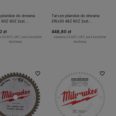
 pilarskie do drewna
Tarcze pilarskie do drewna
 60Z 80Z 2szt.
216x30 48Z 60Z 2szt.
kee
Milwaukee
 zł
448,80 zł
a 23.00% VAT, bez kosztów
zawiera 23.00% VAT, bez kosztów
dostawy
dostawy
Do koszyka
Do koszyka
Do ulubionych
Do ulubio