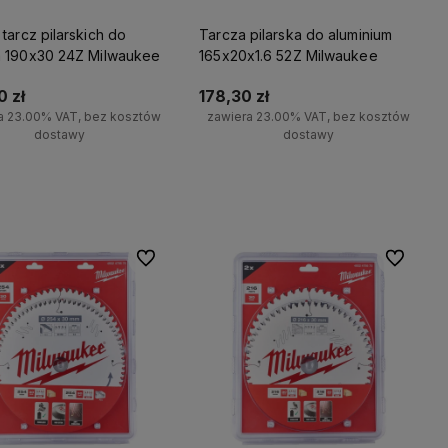
tarcz pilarskich do
Tarcza pilarska do aluminium
 190x30 24Z Milwaukee
165x20x1.6 52Z Milwaukee
 zł
178,30 zł
a 23.00% VAT, bez kosztów
zawiera 23.00% VAT, bez kosztów
dostawy
dostawy
Do koszyka
Do koszyka
Do ulubionych
Do ulubio