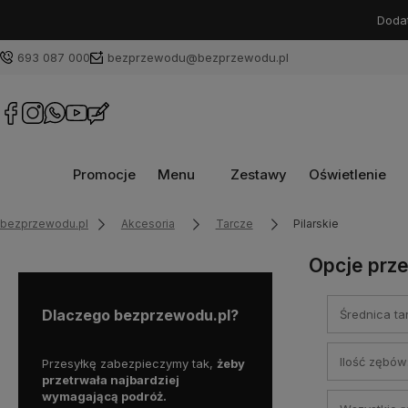
Dodat
693 087 000
bezprzewodu@bezprzewodu.pl
Promocje
Menu
Zestawy
Oświetlenie
bezprzewodu.pl
Akcesoria
Tarcze
Pilarskie
Opcje prze
Dlaczego bezprzewodu.pl?
Średnica ta
Ilość zębów
ożesz
Przesyłkę zabezpieczymy tak,
żeby
Zarejestrujemy za Ciebie 
pne w
przetrwała najbardziej
do przedłużonej gwarancj
e do
wymagającą podróż.
nie musiał sam tego robić!