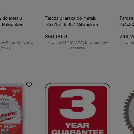
a do metalu
Tarcza pilarska do metalu
Tarcze
Z Milwaukee
135x20x1.6 30Z Milwaukee
254x30
Milwau
356,00 zł
739,20
% VAT, bez kosztów
zawiera 23.00% VAT, bez kosztów
zawier
stawy
dostawy
koszyka
Do koszyka
Do ulubionych