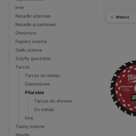
Inne
Nasadki udarowe
Wstecz
Nasadki przelotowe
Otwornice
Papiery ścierne
Siatki ścierne
Sztyfty gwoździe
Tarcze
Tarcze do metalu
Diamentowe
Pilarskie
Tarcze do drewna
Do metalu
Inne
Taśmy ścierne
Wiertła