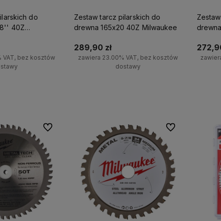
ilarskich do
Zestaw tarcz pilarskich do
Zestaw 
8'' 40Z
drewna 165x20 40Z Milwaukee
drewna
289,90 zł
272,90
% VAT, bez kosztów
zawiera 23.00% VAT, bez kosztów
zawier
stawy
dostawy
koszyka
Do koszyka
Do ulubionych
Do ulubionych