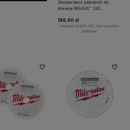
Zestaw tarcz pilarskich do
drewna 165x5/8'' 24Z
Milwaukee
188,90 zł
zawiera 23.00% VAT, bez kosztów
dostawy
Do koszyka
Do ulubionych
Do ulubio