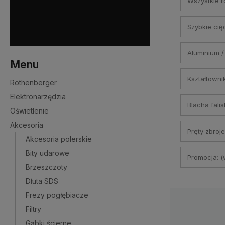
Wszystkie r
Szybkie cięc
Aluminium /
Menu
Kształtownik
Rothenberger
Elektronarzędzia
Blacha falis
Oświetlenie
Akcesoria
Pręty zbroj
Akcesoria polerskie
Bity udarowe
Promocja: (
Brzeszczoty
Dłuta SDS
Frezy pogłębiacze
Filtry
Gąbki ścierne