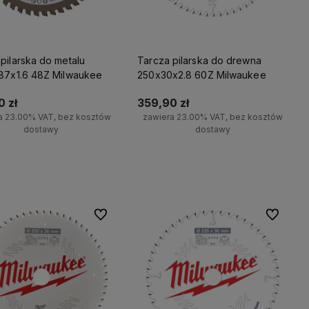
pilarska do metalu
Tarcza pilarska do drewna
.87x1.6 48Z Milwaukee
250x30x2.8 60Z Milwaukee
 zł
359,90 zł
a 23.00% VAT, bez kosztów
zawiera 23.00% VAT, bez kosztów
dostawy
dostawy
Do koszyka
Do koszyka
Do ulubionych
Do ulubio