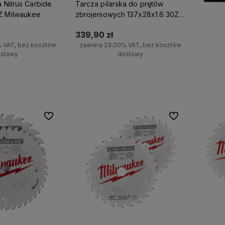
a Nitrus Carbide
Tarcza pilarska do prętów
Z Milwaukee
zbrojeniowych 137x28x1.6 30Z
do M18 FRBCO32 Milwaukee
339,90 zł
% VAT, bez kosztów
zawiera 23.00% VAT, bez kosztów
stawy
dostawy
koszyka
Do koszyka
Do ulubionych
Do ulubionych