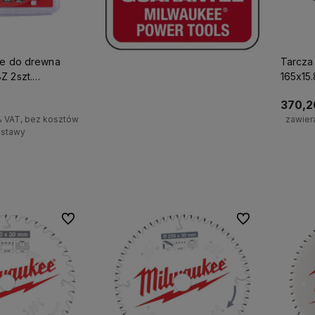
kie do drewna
Tarcza 
Z 2szt.
165x15
370,20
% VAT, bez kosztów
zawier
stawy
koszyka
Do ulubionych
Do ulubionych