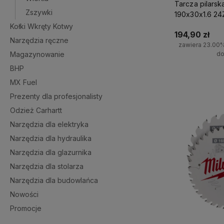
Tarcza pilarsk
Zszywki
190x30x1.6 24
Kołki Wkręty Kotwy
194,90 zł
Narzędzia ręczne
zawiera 23.00
Magazynowanie
do
BHP
Do 
MX Fuel
Prezenty dla profesjonalisty
Odzież Carhartt
Narzędzia dla elektryka
Narzędzia dla hydraulika
Narzędzia dla glazurnika
Narzędzia dla stolarza
Narzędzia dla budowlańca
Nowości
Promocje