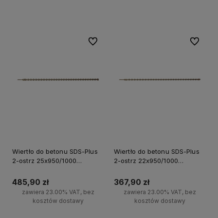
Do koszyka
Do koszyka
Do ulubionych
Do ulubi
Wiertło do betonu SDS-Plus
Wiertło do betonu SDS-Plus
2-ostrz 25x950/1000
2-ostrz 22x950/1000
Milwaukee
Milwaukee
485,90 zł
367,90 zł
zawiera 23.00% VAT, bez
zawiera 23.00% VAT, bez
kosztów dostawy
kosztów dostawy