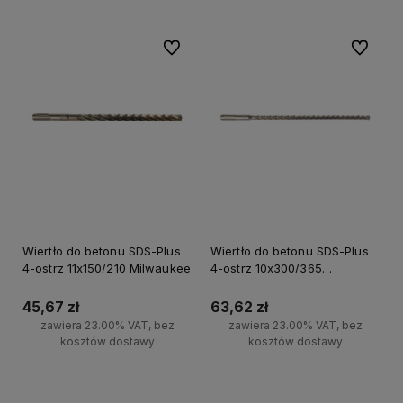
Do ulubionych
Do ulubi
Wiertło do betonu SDS-Plus
Wiertło do betonu SDS-Plus
4-ostrz 11x150/210 Milwaukee
4-ostrz 10x300/365
Milwaukee
45,67 zł
63,62 zł
zawiera 23.00% VAT, bez
zawiera 23.00% VAT, bez
kosztów dostawy
kosztów dostawy
Do koszyka
Do koszyka