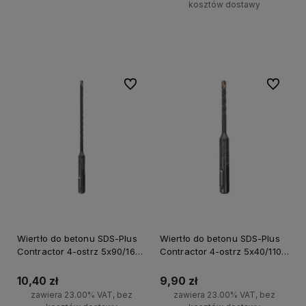
kosztów dostawy
Powiadom o dostępności
Do ulubionych
Do ulubi
Wiertło do betonu SDS-Plus
Wiertło do betonu SDS-Plus
Contractor 4-ostrz 5x90/160
Contractor 4-ostrz 5x40/110
Milwaukee
Milwaukee
10,40 zł
9,90 zł
zawiera 23.00% VAT, bez
zawiera 23.00% VAT, bez