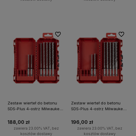
Do koszyka
Do koszyka
Do ulubionych
Do ulubi
Zestaw wierteł do betonu
Zestaw wierteł do betonu
SDS-Plus 4-ostrz Milwaukee
SDS-Plus 4-ostrz Milwaukee
7 szt.
7 szt.
188,00 zł
196,00 zł
zawiera 23.00% VAT, bez
zawiera 23.00% VAT, bez
kosztów dostawy
kosztów dostawy