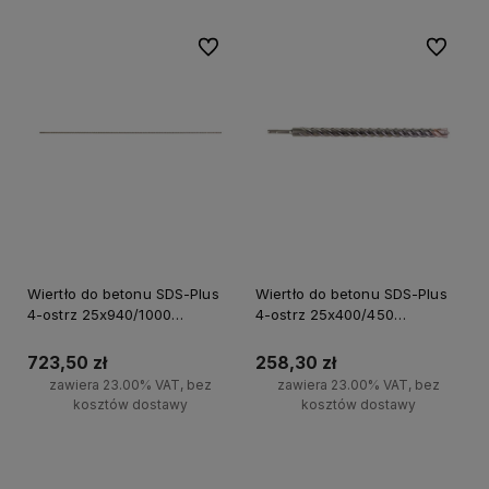
Do ulubionych
Do ulubi
Wiertło do betonu SDS-Plus
Wiertło do betonu SDS-Plus
4-ostrz 25x940/1000
4-ostrz 25x400/450
Milwaukee
Milwaukee
723,50 zł
258,30 zł
zawiera 23.00% VAT, bez
zawiera 23.00% VAT, bez
kosztów dostawy
kosztów dostawy
Do koszyka
Do koszyka