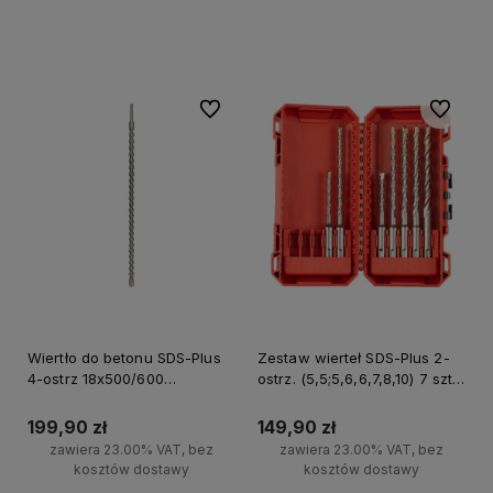
Do koszyka
Do ulubionych
Do ulubi
Wiertło do betonu SDS-Plus
Zestaw wierteł SDS-Plus 2-
4-ostrz 18x500/600
ostrz. (5,5;5,6,6,7,8,10) 7 szt.
Milwaukee
Milwaukee
199,90 zł
149,90 zł
zawiera 23.00% VAT, bez
zawiera 23.00% VAT, bez
kosztów dostawy
kosztów dostawy