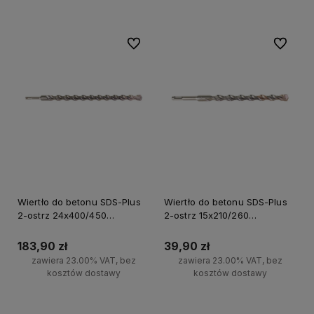
Do ulubionych
Do ulubi
Wiertło do betonu SDS-Plus
Wiertło do betonu SDS-Plus
2-ostrz 24x400/450
2-ostrz 15x210/260
Milwaukee
Milwaukee
183,90 zł
39,90 zł
zawiera 23.00% VAT, bez
zawiera 23.00% VAT, bez
kosztów dostawy
kosztów dostawy
Do koszyka
Do koszyka