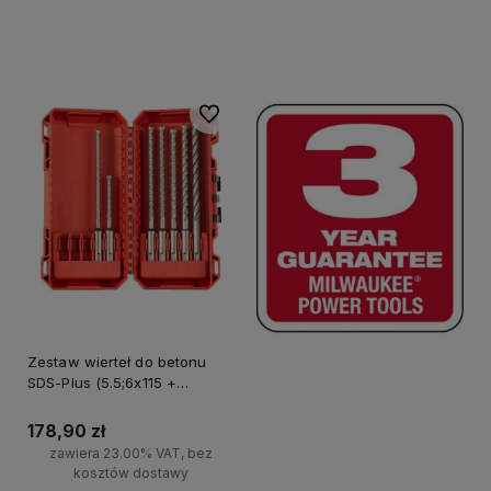
Do koszyka
Do koszyka
Do ulubionych
Zestaw wierteł do betonu
SDS-Plus (5.5;6x115 +
5;5.5;6;8;10x165) 7 szt.
Milwaukee
178,90 zł
zawiera 23.00% VAT, bez
kosztów dostawy