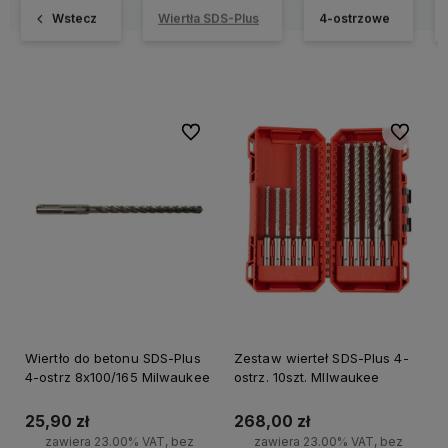
Wstecz
Wiertła SDS-Plus
4-ostrzowe
Do ulubionych
Do ulubi
Wiertło do betonu SDS-Plus
Zestaw wierteł SDS-Plus 4-
4-ostrz 8x100/165 Milwaukee
ostrz. 10szt. MIlwaukee
25,90 zł
268,00 zł
zawiera 23.00% VAT, bez
zawiera 23.00% VAT, bez