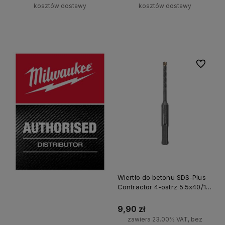
kosztów dostawy
kosztów dostawy
Do koszyka
Powiadom o dostępności
Do ulubi
Wiertło do betonu SDS-Plus
Contractor 4-ostrz 5.5x40/110
Milwaukee
9,90 zł
zawiera 23.00% VAT, bez