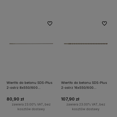
Powiadom o dostępności
Do koszyka
Do ulubionych
Do ulubi
Wiertło do betonu SDS-Plus
Wiertło do betonu SDS-Plus
2-ostrz 8x550/600
2-ostrz 16x550/600
Milwaukee
Milwaukee
80,90 zł
107,90 zł
zawiera 23.00% VAT, bez
zawiera 23.00% VAT, bez
kosztów dostawy
kosztów dostawy