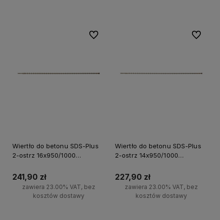
Do koszyka
Do ulubionych
Do ulubi
Wiertło do betonu SDS-Plus
Wiertło do betonu SDS-Plus
2-ostrz 16x950/1000
2-ostrz 14x950/1000
Milwaukee
Milwaukee
241,90 zł
227,90 zł
zawiera 23.00% VAT, bez
zawiera 23.00% VAT, bez
kosztów dostawy
kosztów dostawy
Do koszyka
Do koszyka