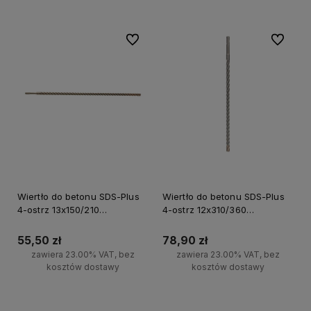
Do ulubionych
Do ulubi
Wiertło do betonu SDS-Plus
Wiertło do betonu SDS-Plus
4-ostrz 13x150/210
4-ostrz 12x310/360
Milwaukee
Milwaukee
55,50 zł
78,90 zł
zawiera 23.00% VAT, bez
zawiera 23.00% VAT, bez
kosztów dostawy
kosztów dostawy
Do koszyka
Do koszyka