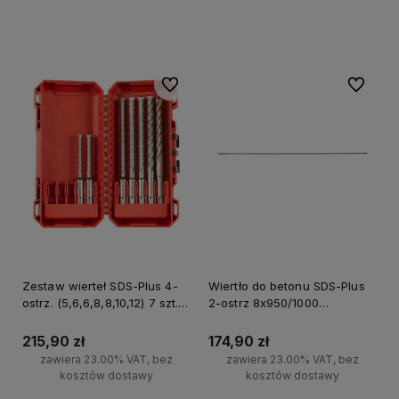
Do koszyka
Do koszyka
Do ulubionych
Do ulubi
Zestaw wierteł SDS-Plus 4-
Wiertło do betonu SDS-Plus
ostrz. (5,6,6,8,8,10,12) 7 szt.
2-ostrz 8x950/1000
Milwaukee
Milwaukee
215,90 zł
174,90 zł
zawiera 23.00% VAT, bez
zawiera 23.00% VAT, bez
kosztów dostawy
kosztów dostawy