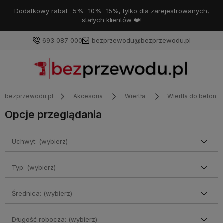
Dodatkowy rabat -5% -10% -15%, tylko dla zarejestrowanych,
stałych klientów ❤️!
693 087 000
bezprzewodu@bezprzewodu.pl
bezprzewodu.pl
Akcesoria
Wiertła
Wiertła do betonu 
Opcje przeglądania
Uchwyt: (wybierz)
Typ: (wybierz)
Średnica: (wybierz)
Długość robocza: (wybierz)