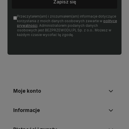
Zapisz się
Przeczytałem(am) i zrozumiałem(am) informacje dotyczące
korzystania z moich danych osobowych zawarte w
polityce
prywatności
. Administratorem podanych danych
osobowych jest BEZPRZEWODU.PL Sp. z o.o.. Możesz w
każdym czasie wycofać tę zgodę.
Moje konto
Informacje