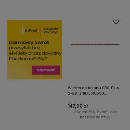
Do koszyka
Do koszyka
Do ulubi
Wiertło do betonu SDS-Plus
2-ostrz 18x550/600
Milwaukee
147,90 zł
zawiera 23.00% VAT, bez
kosztów dostawy