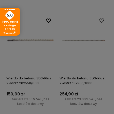
Do koszyka
Do koszyka
5.0
Do ulubionych
Do ulubi
1460
opinii
z całego
okresu
Wiertło do betonu SDS-Plus
Wiertło do betonu SDS-Plus
2-ostrz 20x550/600
2-ostrz 18x950/1000
Milwaukee
Milwaukee
159,90 zł
254,90 zł
zawiera 23.00% VAT, bez
zawiera 23.00% VAT, bez
kosztów dostawy
kosztów dostawy