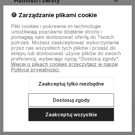
Płatności i zwroty
🍪 Zarządzanie plikami cookie
Wsparcie
Pliki cookies i pokrewne im technologie
umożliwiają poprawne działanie strony i
pomagają nam dostosować ofertę do Twoich
O nas
potrzeb. Możesz zaakceptować wykorzystanie
przez nas wszystkich tych plików i przejść do
sklepu lub dostosować użycie plików do swoich
preferencji, wybierając opcję "Dostosuj zgody".
Więcej o plikach cookies przeczytasz w naszej
Polityce prywatności.
Zaakceptuj tylko niezbędne
Sklep internetowy Shoper Premium
Szablon Shoper Modern 3.0™
Dostosuj zgody
od GrowCommerce
Pokaż filtry
Zaakceptuj wszystkie