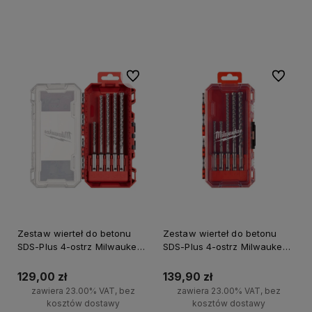
Do koszyka
Do koszyka
Do ulubionych
Do ulubi
Zestaw wierteł do betonu
Zestaw wierteł do betonu
SDS-Plus 4-ostrz Milwaukee
SDS-Plus 4-ostrz Milwaukee
5 szt.
5 szt.
129,00 zł
139,90 zł
zawiera 23.00% VAT, bez
zawiera 23.00% VAT, bez
kosztów dostawy
kosztów dostawy