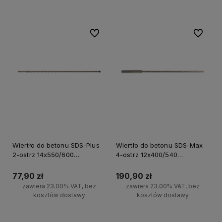
Do ulubionych
Do ulubi
Wiertło do betonu SDS-Plus
Wiertło do betonu SDS-Max
2-ostrz 14x550/600
4-ostrz 12x400/540
Milwaukee
Milwaukee
77,90 zł
190,90 zł
zawiera 23.00% VAT, bez
zawiera 23.00% VAT, bez
kosztów dostawy
kosztów dostawy
Do koszyka
Do koszyka