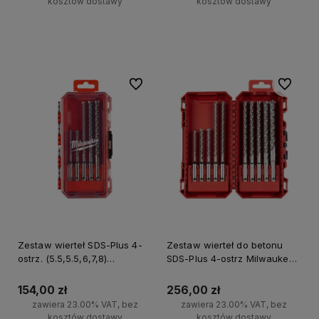
kosztów dostawy
kosztów dostawy
Powiadom o dostępności
Powiadom o dostępności
Do ulubionych
Do ulubi
Zestaw wierteł SDS-Plus 4-
Zestaw wierteł do betonu
ostrz. (5.5,5.5,6,7,8)
SDS-Plus 4-ostrz Milwaukee
Milwaukee
10 szt.
154,00 zł
256,00 zł
zawiera 23.00% VAT, bez
zawiera 23.00% VAT, bez
kosztów dostawy
kosztów dostawy