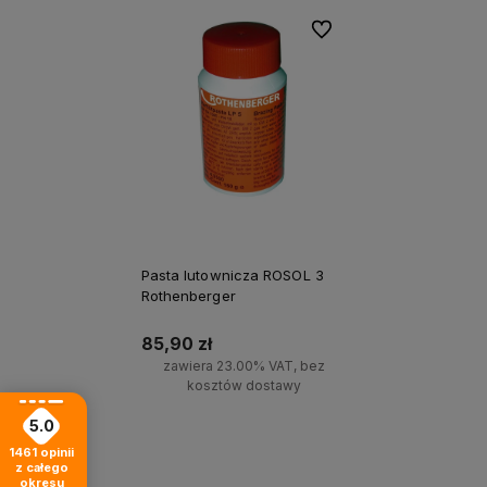
Do ulubionych
Pasta lutownicza ROSOL 3
Rothenberger
85,90 zł
zawiera 23.00% VAT, bez
kosztów dostawy
5.0
Powiadom o dostępności
1461
opinii
z całego
okresu