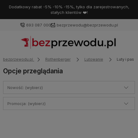
Dodatkowy rabat -5% -10% -15%, tylko dla zarejestrowanych,
stałych klientów ❤️!
693 087 000
bezprzewodu@bezprzewodu.pl
bezprzewodu.pl
Rothenberger
Lutowanie
Luty i past
Opcje przeglądania
Nowość: (wybierz)
Promocja: (wybierz)