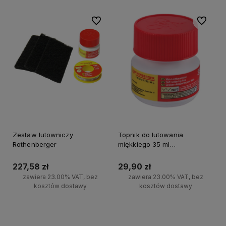
Do ulubionych
Do ulubi
Zestaw lutowniczy
Topnik do lutowania
Rothenberger
miękkiego 35 ml
Rothenberger
227,58 zł
29,90 zł
zawiera 23.00% VAT, bez
zawiera 23.00% VAT, bez
kosztów dostawy
kosztów dostawy
Powiadom o dostępności
Powiadom o dostępności