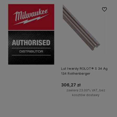
Do ulubi
Lut twardy ROLOT® S 34 Ag
134 Rothenberger
306,27 zł
zawiera 23.00% VAT, bez
kosztów dostawy
Powiadom o dostępności