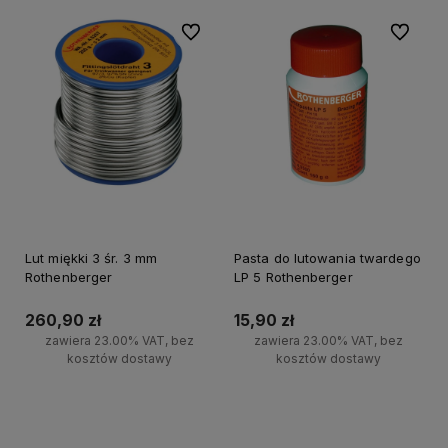
Do ulubionych
Do ulubi
Lut miękki 3 śr. 3 mm
Pasta do lutowania twardego
Rothenberger
LP 5 Rothenberger
260,90 zł
15,90 zł
zawiera 23.00% VAT, bez
zawiera 23.00% VAT, bez
kosztów dostawy
kosztów dostawy
Powiadom o dostępności
Powiadom o dostępności