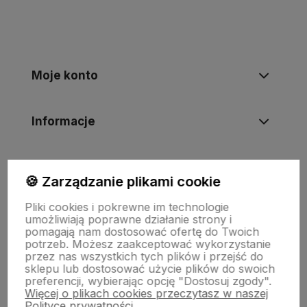
Moje konto
Informacje
Płatności i zwroty
🍪 Zarządzanie plikami cookie
Pliki cookies i pokrewne im technologie
Wsparcie
umożliwiają poprawne działanie strony i
pomagają nam dostosować ofertę do Twoich
potrzeb. Możesz zaakceptować wykorzystanie
przez nas wszystkich tych plików i przejść do
O nas
sklepu lub dostosować użycie plików do swoich
preferencji, wybierając opcję "Dostosuj zgody".
Więcej o plikach cookies przeczytasz w naszej
Polityce prywatności.