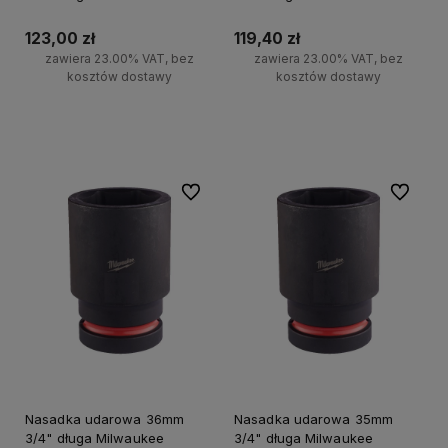
123,00 zł
119,40 zł
zawiera 23.00% VAT, bez
zawiera 23.00% VAT, bez
kosztów dostawy
kosztów dostawy
Do koszyka
Do koszyka
Do ulubionych
Do ulubi
Nasadka udarowa 36mm
Nasadka udarowa 35mm
3/4" długa Milwaukee
3/4" długa Milwaukee