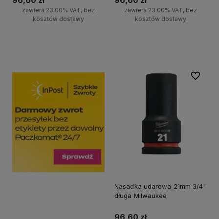
96,60 zł
96,60 zł
zawiera 23.00% VAT, bez
zawiera 23.00% VAT, bez
kosztów dostawy
kosztów dostawy
Do koszyka
Do koszyka
Do ulubi
Nasadka udarowa 21mm 3/4"
długa Milwaukee
96,60 zł