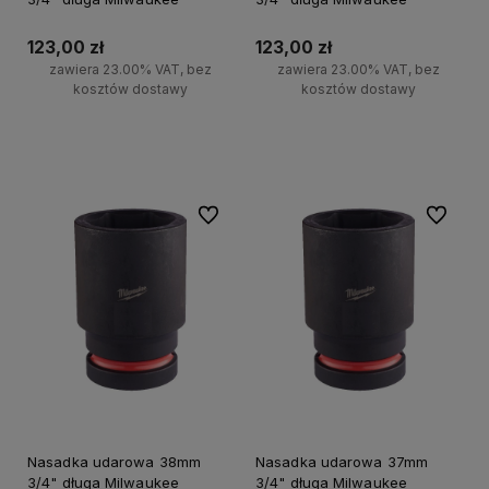
123,00 zł
123,00 zł
zawiera 23.00% VAT, bez
zawiera 23.00% VAT, bez
kosztów dostawy
kosztów dostawy
Do koszyka
Do koszyka
Do ulubionych
Do ulubi
Nasadka udarowa 38mm
Nasadka udarowa 37mm
3/4" długa Milwaukee
3/4" długa Milwaukee