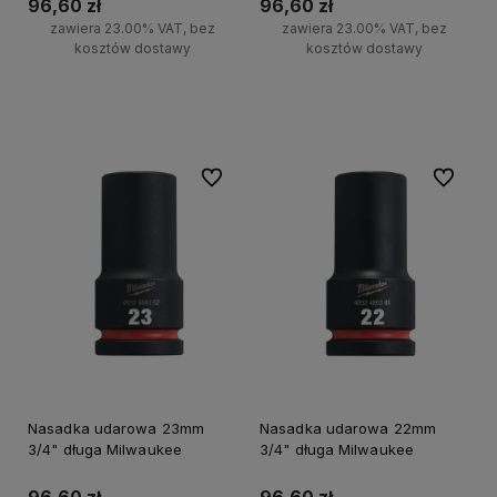
96,60 zł
96,60 zł
zawiera 23.00% VAT, bez
zawiera 23.00% VAT, bez
kosztów dostawy
kosztów dostawy
Do koszyka
Do koszyka
Do ulubionych
Do ulubi
Nasadka udarowa 23mm
Nasadka udarowa 22mm
3/4" długa Milwaukee
3/4" długa Milwaukee