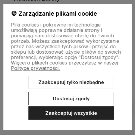
🍪 Zarządzanie plikami cookie
Wsparcie
Pliki cookies i pokrewne im technologie
umożliwiają poprawne działanie strony i
pomagają nam dostosować ofertę do Twoich
O nas
potrzeb. Możesz zaakceptować wykorzystanie
przez nas wszystkich tych plików i przejść do
sklepu lub dostosować użycie plików do swoich
preferencji, wybierając opcję "Dostosuj zgody".
Więcej o plikach cookies przeczytasz w naszej
Polityce prywatności.
Zaakceptuj tylko niezbędne
Sklep internetowy Shoper Premium
Szablon Shoper Modern 3.0™
Dostosuj zgody
od GrowCommerce
Pokaż filtry
Zaakceptuj wszystkie