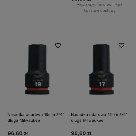
zawiera 23.00% VAT, bez
kosztów dostawy
Do koszyka
Do ulubionych
Do ulubi
Nasadka udarowa 19mm 3/4"
Nasadka udarowa 17mm 3/4"
długa Milwaukee
długa Milwaukee
96,60 zł
96,60 zł