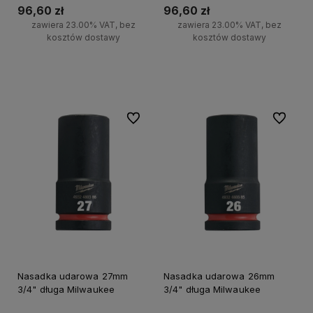
96,60 zł
96,60 zł
zawiera 23.00% VAT, bez
zawiera 23.00% VAT, bez
kosztów dostawy
kosztów dostawy
Do koszyka
Do koszyka
Do ulubionych
Do ulubi
Nasadka udarowa 27mm
Nasadka udarowa 26mm
3/4" długa Milwaukee
3/4" długa Milwaukee