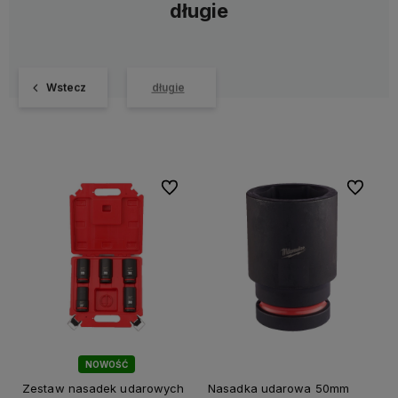
długie
Wstecz
długie
Do ulubionych
Do ulubi
NOWOŚĆ
Zestaw nasadek udarowych
Nasadka udarowa 50mm