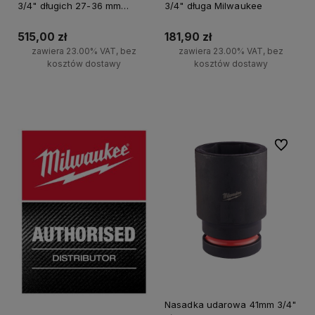
3/4" długich 27-36 mm
3/4" długa Milwaukee
Milwaukee 5 szt.
515,00 zł
181,90 zł
zawiera 23.00% VAT, bez
zawiera 23.00% VAT, bez
kosztów dostawy
kosztów dostawy
Do koszyka
Do koszyka
Do ulubi
Nasadka udarowa 41mm 3/4"