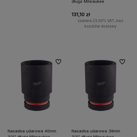
długa Milwaukee
131,10 zł
zawiera 23.00% VAT, bez
kosztów dostawy
Do koszyka
Do ulubionych
Do ulubi
Nasadka udarowa 40mm
Nasadka udarowa 39mm
3/4" długa Milwaukee
3/4" długa Milwaukee