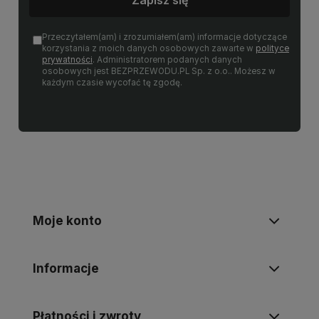
Przeczytałem(am) i zrozumiałem(am) informacje dotyczące
korzystania z moich danych osobowych zawarte w
polityce
prywatności
. Administratorem podanych danych
osobowych jest BEZPRZEWODU.PL Sp. z o.o.. Możesz w
każdym czasie wycofać tę zgodę.
Moje konto
Informacje
Płatności i zwroty