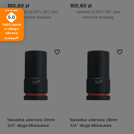
100,60 zł
100,60 zł
zawiera 23.00% VAT, bez
zawiera 23.00% VAT, bez
5.0
kosztów dostawy
kosztów dostawy
1460
opinii
z całego
Do koszyka
Do koszyka
okresu
Do ulubionych
Do ulubi
Nasadka udarowa 29mm
Nasadka udarowa 28mm
3/4" długa Milwaukee
3/4" długa Milwaukee