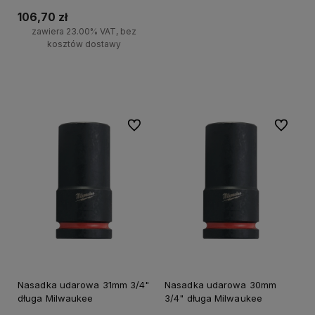
106,70 zł
zawiera 23.00% VAT, bez
kosztów dostawy
Do koszyka
Do ulubionych
Do ulubi
Nasadka udarowa 31mm 3/4"
Nasadka udarowa 30mm
długa Milwaukee
3/4" długa Milwaukee