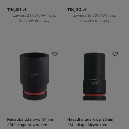
119,40 zł
118,30 zł
zawiera 23.00% VAT, bez
zawiera 23.00% VAT, bez
kosztów dostawy
kosztów dostawy
Do koszyka
Do koszyka
Do ulubionych
Do ulubi
Nasadka udarowa 34mm
Nasadka udarowa 33mm
3/4" długa Milwaukee
3/4" długa Milwaukee