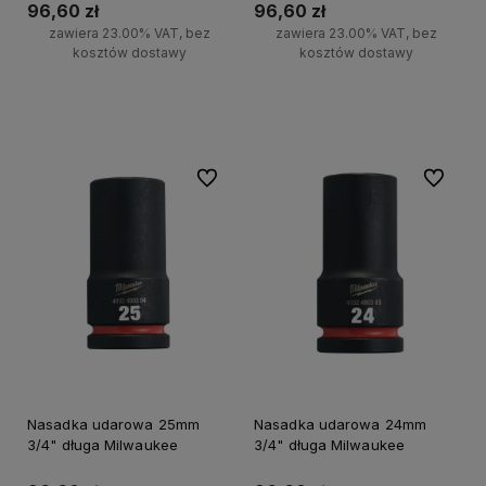
96,60 zł
96,60 zł
zawiera 23.00% VAT, bez
zawiera 23.00% VAT, bez
kosztów dostawy
kosztów dostawy
Do koszyka
Do koszyka
Do ulubionych
Do ulubi
Nasadka udarowa 25mm
Nasadka udarowa 24mm
3/4" długa Milwaukee
3/4" długa Milwaukee