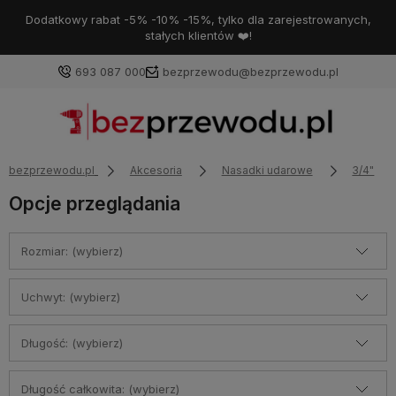
Dodatkowy rabat -5% -10% -15%, tylko dla zarejestrowanych,
stałych klientów ❤️!
693 087 000
bezprzewodu@bezprzewodu.pl
bezprzewodu.pl
Akcesoria
Nasadki udarowe
3/4"
Opcje przeglądania
Rozmiar: (wybierz)
Uchwyt: (wybierz)
Długość: (wybierz)
Długość całkowita: (wybierz)