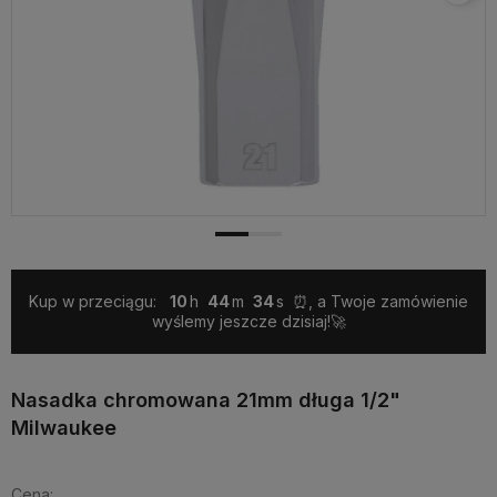
Kup w przeciągu:
10
44
34
⏰, a Twoje zamówienie
wyślemy jeszcze dzisiaj!🚀
Nasadka chromowana 21mm długa 1/2"
Milwaukee
Cena: