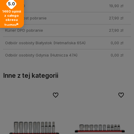
5.0
Kurier DPD
19,90 zł
1460
opinii
z całego
Kurier InPost pobranie
27,90 zł
okresu
Kurier DPD pobranie
27,90 zł
Odbiór osobisty Białystok
(Hetmańska 65A)
0,00 zł
Odbiór osobisty Gdynia
(Hutnicza 47A)
0,00 zł
Inne z tej kategorii
bionych
bionych
Do ulubionych
Do ulubionych
Do ulubi
Do ulubi