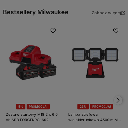
Bestsellery Milwaukee
Zobacz więcej
Do ulubionych
Do ulubi
5%
PROMOCJA!
23%
PROMOCJA!
Zestaw startowy M18 2 x 6.0
Lampa strefowa
Ah M18 FORGENRG-602
wielokierunkowa 4500lm M18
Milwaukee
MDTL-0 Milwaukee