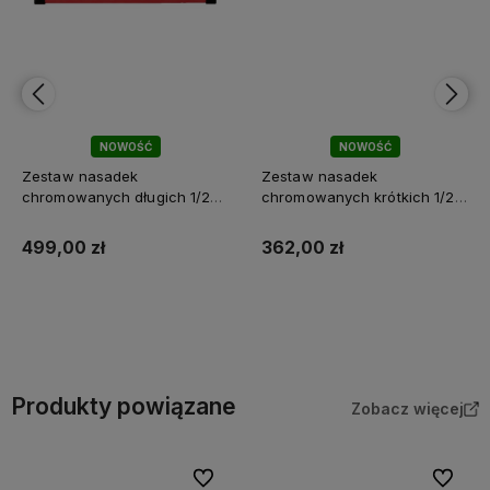
NOWOŚĆ
NOWOŚĆ
Zestaw nasadek
Zestaw nasadek
chromowanych długich 1/2"
chromowanych krótkich 1/2"
calowych 10 szt. Milwaukee
calowych 10 szt. Milwaukee
499,00 zł
362,00 zł
Do koszyka
Do koszyka
Produkty powiązane
Zobacz więcej
Do ulubionych
Do ulubi