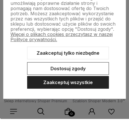
umożliwiają poprawne działanie strony i
Płatności i zwroty
pomagają nam dostosować ofertę do Twoich
potrzeb. Możesz zaakceptować wykorzystanie
przez nas wszystkich tych plików i przejść do
sklepu lub dostosować użycie plików do swoich
Wsparcie
preferencji, wybierając opcję "Dostosuj zgody".
Więcej o plikach cookies przeczytasz w naszej
Polityce prywatności.
O nas
Zaakceptuj tylko niezbędne
Dostosuj zgody
Zaakceptuj wszystkie
Sklep internetowy Shoper Premium
Szablon Shoper Modern 3.0™
od GrowCommerce