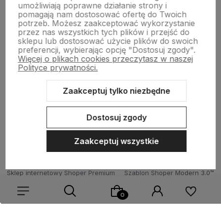
umożliwiają poprawne działanie strony i
Płatności i zwroty
pomagają nam dostosować ofertę do Twoich
potrzeb. Możesz zaakceptować wykorzystanie
przez nas wszystkich tych plików i przejść do
sklepu lub dostosować użycie plików do swoich
Wsparcie
preferencji, wybierając opcję "Dostosuj zgody".
Więcej o plikach cookies przeczytasz w naszej
Polityce prywatności.
O nas
Zaakceptuj tylko niezbędne
Dostosuj zgody
Zaakceptuj wszystkie
Sklep internetowy Shoper Premium
Szablon Shoper Modern 3.0™
od GrowCommerce