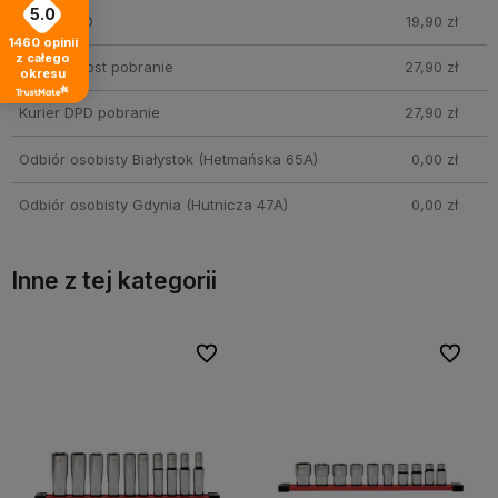
5.0
Kurier DPD
19,90 zł
1460
opinii
z całego
Kurier InPost pobranie
27,90 zł
okresu
Kurier DPD pobranie
27,90 zł
Odbiór osobisty Białystok
(Hetmańska 65A)
0,00 zł
Odbiór osobisty Gdynia
(Hutnicza 47A)
0,00 zł
Inne z tej kategorii
bionych
bionych
Do ulubionych
Do ulubionych
Do ulubi
Do ulubi