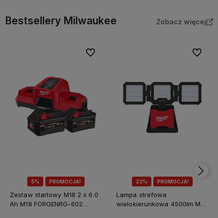
Bestsellery Milwaukee
Zobacz więcej
Do ulubionych
Do ulubi
5%
PROMOCJA!
23%
PROMOCJA!
Zestaw startowy M18 2 x 6.0
Lampa strefowa
Ah M18 FORGENRG-602
wielokierunkowa 4500lm M18
Milwaukee
MDTL-0 Milwaukee