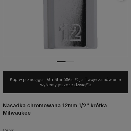
Kup w przeciągu:
6
6
39
⏰, a Twoje zamówienie
wyślemy jeszcze dzisiaj!🚀
Nasadka chromowana 12mm 1/2" krótka
Milwaukee
Cena: