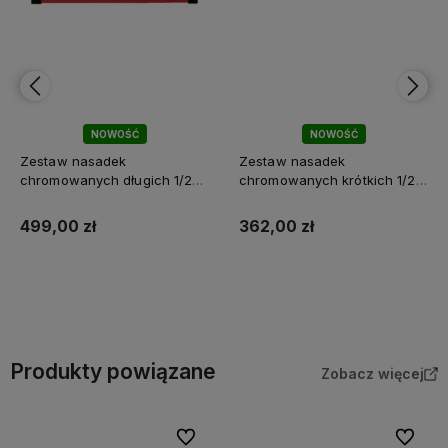
NOWOŚĆ
NOWOŚĆ
Zestaw nasadek
Zestaw nasadek
chromowanych długich 1/2"
chromowanych krótkich 1/2"
calowych 10 szt. Milwaukee
calowych 10 szt. Milwaukee
499,00 zł
362,00 zł
Do koszyka
Do koszyka
Produkty powiązane
Zobacz więcej
Do ulubionych
Do ulubi