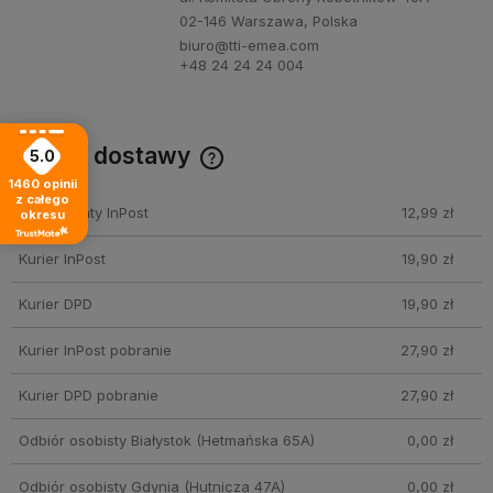
02-146 Warszawa, Polska
biuro@tti-emea.com
+48 24 24 24 004
Koszty dostawy
5.0
Cena nie zawiera ewentualnych kosztów płatności
1460
opinii
z całego
Paczkomaty InPost
12,99 zł
okresu
Kurier InPost
19,90 zł
Kurier DPD
19,90 zł
Kurier InPost pobranie
27,90 zł
Kurier DPD pobranie
27,90 zł
Odbiór osobisty Białystok
(Hetmańska 65A)
0,00 zł
Odbiór osobisty Gdynia
(Hutnicza 47A)
0,00 zł