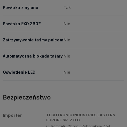
Powłoka z nylonu
Tak
Powłoka EXO 360™
Nie
Zatrzymywanie taśmy palcem
Nie
Automatyczna blokada taśmy
Nie
Oświetlenie LED
Nie
Bezpieczeństwo
Importer
TECHTRONIC INDUSTRIES EASTERN
EUROPE SP. Z O.O.
ul. Komitetu Obrony Robotników 45A