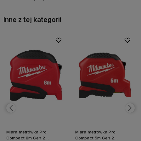
Inne z tej kategorii
bionych
bionych
Do ulubionych
Do ulubionych
Do ulubi
Do ulubi
Miara metrówka Pro
Miara metrówka Pro
Compact 8m Gen 2
Compact 5m Gen 2