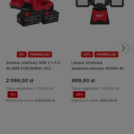
5%
PROMOCJA!
23%
PROMOCJA!
Zestaw startowy M18 2 x 6.0
Lampa strefowa
Ah M18 FORGENRG-602
wielokierunkowa 4500lm M18
Milwaukee
MDTL-0 Milwaukee
2 099,00 zł
999,00 zł
Cena regularna:
2 199,00 zł
Cena regularna:
1 299,00 zł
-5%
-23%
Najniższa cena:
2 999,00 zł
Najniższa cena:
999,00 zł
Do koszyka
Do koszyka