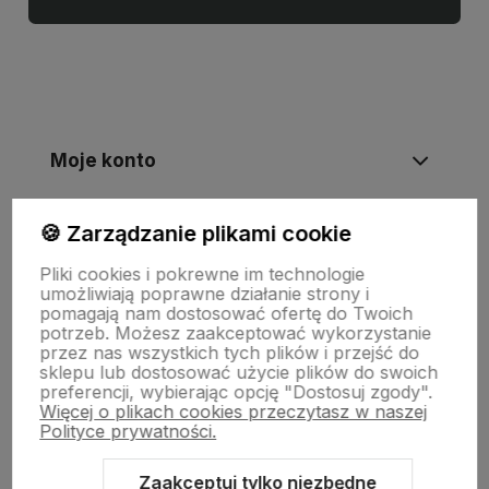
Moje konto
🍪 Zarządzanie plikami cookie
Informacje
Pliki cookies i pokrewne im technologie
umożliwiają poprawne działanie strony i
Płatności i zwroty
pomagają nam dostosować ofertę do Twoich
potrzeb. Możesz zaakceptować wykorzystanie
przez nas wszystkich tych plików i przejść do
sklepu lub dostosować użycie plików do swoich
Wsparcie
preferencji, wybierając opcję "Dostosuj zgody".
Więcej o plikach cookies przeczytasz w naszej
Polityce prywatności.
O nas
Zaakceptuj tylko niezbędne