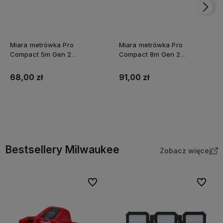
Miara metrówka Pro
Miara metrówka Pro
Compact 5m Gen 2
Compact 8m Gen 2
Milwaukee
Milwaukee
68,00 zł
91,00 zł
Do koszyka
Do koszyka
Bestsellery Milwaukee
Zobacz więcej
Do ulubionych
Do ulubi