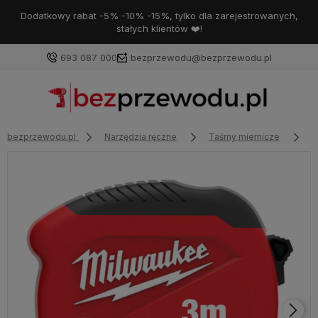
Dodatkowy rabat -5% -10% -15%, tylko dla zarejestrowanych,
stałych klientów ❤️!
693 087 000
bezprzewodu@bezprzewodu.pl
bezprzewodu.pl
Narzędzia ręczne
Taśmy miernicze
M