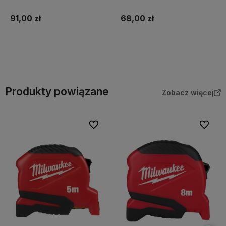
Milwaukee
Milwaukee
91,00 zł
68,00 zł
Do koszyka
Do koszyka
Produkty powiązane
Zobacz więcej
Do ulubionych
Do ulubi