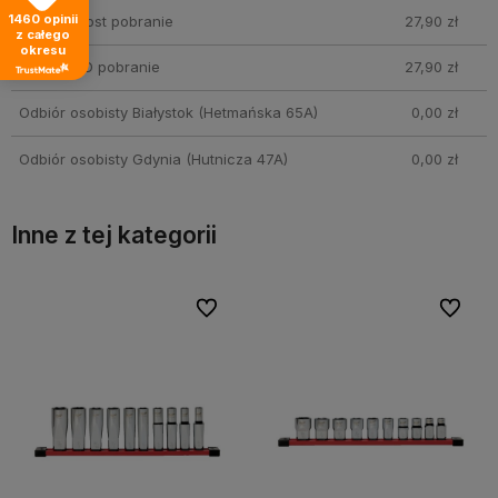
1460
opinii
Kurier InPost pobranie
27,90 zł
z całego
okresu
Kurier DPD pobranie
27,90 zł
Odbiór osobisty Białystok
(Hetmańska 65A)
0,00 zł
Odbiór osobisty Gdynia
(Hutnicza 47A)
0,00 zł
Inne z tej kategorii
bionych
bionych
Do ulubionych
Do ulubionych
Do ulubi
Do ulubi