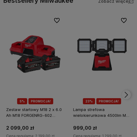
Bestsellery Milwaukee
Zobacz więcej
Do ulubionych
Do ulubi
5%
PROMOCJA!
23%
PROMOCJA!
Zestaw startowy M18 2 x 6.0
Lampa strefowa
Ah M18 FORGENRG-602
wielokierunkowa 4500lm M18
Milwaukee
MDTL-0 Milwaukee
2 099,00 zł
999,00 zł
Cena regularna:
2 199,00 zł
Cena regularna:
1 299,00 zł