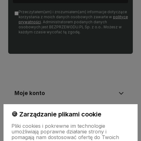
Przeczytałem(am) i zrozumiałem(am) informacje dotyczące
korzystania z moich danych osobowych zawarte w
polityce
prywatności
. Administratorem podanych danych
osobowych jest BEZPRZEWODU.PL Sp. z o.o.. Możesz w
każdym czasie wycofać tę zgodę.
Moje konto
🍪 Zarządzanie plikami cookie
Informacje
Pliki cookies i pokrewne im technologie
umożliwiają poprawne działanie strony i
Płatności i zwroty
pomagają nam dostosować ofertę do Twoich