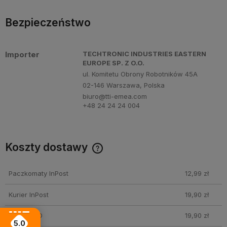
Bezpieczeństwo
Importer
TECHTRONIC INDUSTRIES EASTERN
EUROPE SP. Z O.O.
ul. Komitetu Obrony Robotników 45A
02-146 Warszawa, Polska
biuro@tti-emea.com
+48 24 24 24 004
Koszty dostawy
Cena nie zawiera ewentualnych kosztów płatności
Paczkomaty InPost
12,99 zł
Kurier InPost
19,90 zł
Kurier DPD
19,90 zł
5.0