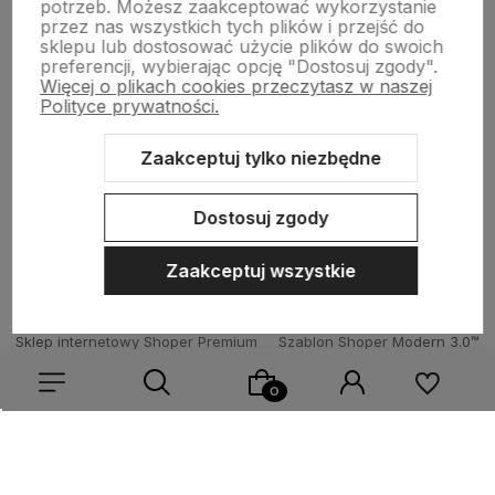
potrzeb. Możesz zaakceptować wykorzystanie
przez nas wszystkich tych plików i przejść do
sklepu lub dostosować użycie plików do swoich
Wsparcie
preferencji, wybierając opcję "Dostosuj zgody".
Więcej o plikach cookies przeczytasz w naszej
Polityce prywatności.
O nas
Zaakceptuj tylko niezbędne
Dostosuj zgody
Zaakceptuj wszystkie
Sklep internetowy Shoper Premium
Szablon Shoper Modern 3.0™
od GrowCommerce
Wybierz coś dla siebie z naszej aktualnej oferty lub zaloguj