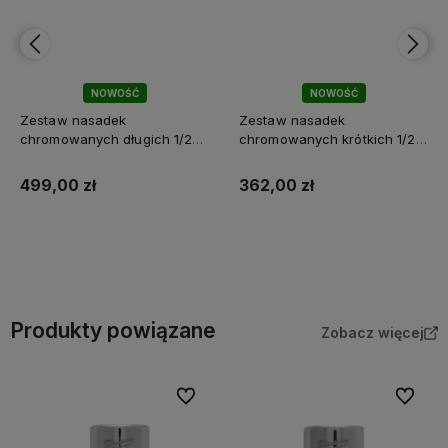
NOWOŚĆ
NOWOŚĆ
Zestaw nasadek
Zestaw nasadek
chromowanych długich 1/2"
chromowanych krótkich 1/2"
calowych 10 szt. Milwaukee
calowych 10 szt. Milwaukee
499,00 zł
362,00 zł
Do koszyka
Do koszyka
Produkty powiązane
Zobacz więcej
Do ulubionych
Do ulubi