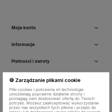
Moje konto
Informacje
Płatności i zwroty
Wsparcie
🍪 Zarządzanie plikami cookie
Pliki cookies i pokrewne im technologie
umożliwiają poprawne działanie strony i
O nas
pomagają nam dostosować ofertę do Twoich
potrzeb. Możesz zaakceptować wykorzystanie
przez nas wszystkich tych plików i przejść do