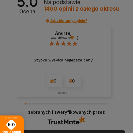
5.0
Na podstawie
1460
opinii
z całego okresu
Ocena
Jak zbieramy opinie?
Andrzej
zweryfikowano
Szybka wysyłka najlepsze ceny
0
0
wczoraj
zebranych i zweryfikowanych przez
5.0
1460
opinii