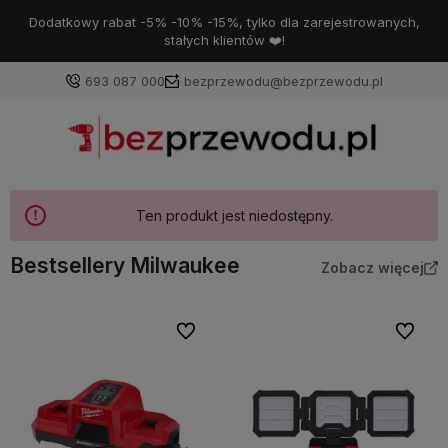
Dodatkowy rabat -5% -10% -15%, tylko dla zarejestrowanych,
stałych klientów ❤️!
693 087 000
bezprzewodu@bezprzewodu.pl
Ten produkt jest niedostępny.
Bestsellery Milwaukee
Zobacz więcej
Do ulubionych
Do ulubi