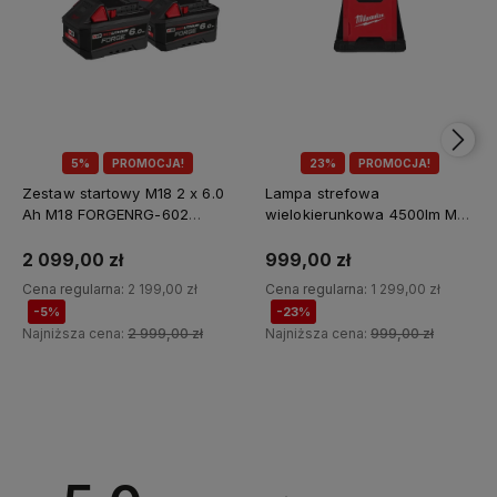
5%
PROMOCJA!
23%
PROMOCJA!
Zestaw startowy M18 2 x 6.0
Lampa strefowa
Ah M18 FORGENRG-602
wielokierunkowa 4500lm M18
Milwaukee
MDTL-0 Milwaukee
2 099,00 zł
999,00 zł
Cena regularna:
2 199,00 zł
Cena regularna:
1 299,00 zł
-5%
-23%
Najniższa cena:
2 999,00 zł
Najniższa cena:
999,00 zł
Do koszyka
Do koszyka