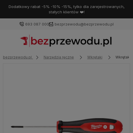
Dodatkowy rabat -5% -10% -15%, tylko dla zarejestrowanych,
stałych klientów ❤️!
693 087 000
bezprzewodu@bezprzewodu.pl
bezprzewodu.pl
Narzędzia ręczne
Wkrętaki
Wkrętak 