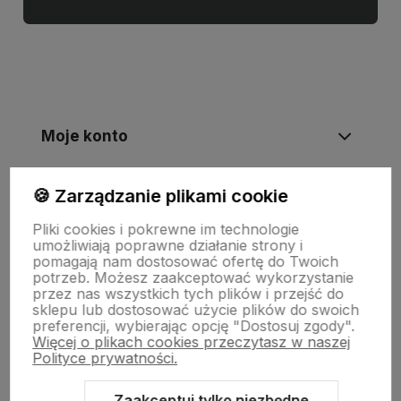
Moje konto
🍪 Zarządzanie plikami cookie
Informacje
Pliki cookies i pokrewne im technologie
umożliwiają poprawne działanie strony i
Płatności i zwroty
pomagają nam dostosować ofertę do Twoich
potrzeb. Możesz zaakceptować wykorzystanie
przez nas wszystkich tych plików i przejść do
sklepu lub dostosować użycie plików do swoich
Wsparcie
preferencji, wybierając opcję "Dostosuj zgody".
Więcej o plikach cookies przeczytasz w naszej
Polityce prywatności.
O nas
Zaakceptuj tylko niezbędne