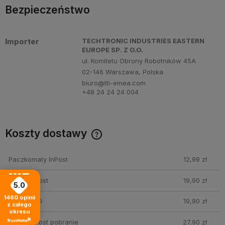
Bezpieczeństwo
Importer
TECHTRONIC INDUSTRIES EASTERN
EUROPE SP. Z O.O.
ul. Komitetu Obrony Robotników 45A
02-146 Warszawa, Polska
biuro@tti-emea.com
+48 24 24 24 004
Koszty dostawy
Cena nie zawiera ewentualnych kosztów płatności
Paczkomaty InPost
12,99 zł
Kurier InPost
19,90 zł
5.0
1460
opinii
Kurier DPD
19,90 zł
z całego
okresu
Kurier InPost pobranie
27,90 zł