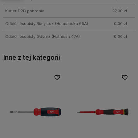
Kurier DPD pobranie
27,90 zł
Odbiór osobisty Białystok
(Hetmańska 65A)
0,00 zł
Odbiór osobisty Gdynia
(Hutnicza 47A)
0,00 zł
Inne z tej kategorii
bionych
bionych
Do ulubionych
Do ulubionych
Do ulubi
Do ulubi