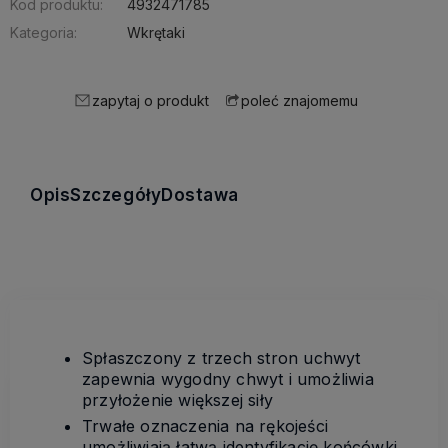
Kod produktu:
4932471785
Kategoria:
Wkrętaki
zapytaj o produkt
poleć znajomemu
Opis
Szczegóły
Dostawa
Spłaszczony z trzech stron uchwyt
zapewnia wygodny chwyt i umożliwia
przyłożenie większej siły
Trwałe oznaczenia na rękojeści
umożliwiają łatwą identyfikację końcówki