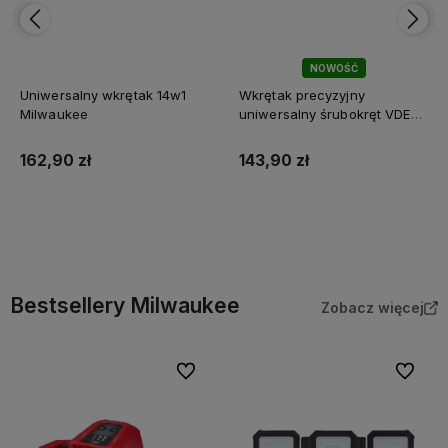
NOWOŚĆ
Uniwersalny wkrętak 14w1
Wkrętak precyzyjny
Milwaukee
uniwersalny śrubokręt VDE
8w1 Milwaukee
162,90 zł
143,90 zł
Do koszyka
Do koszyka
Bestsellery Milwaukee
Zobacz więcej
Do ulubionych
Do ulubi