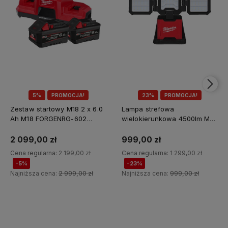
5%
PROMOCJA!
23%
PROMOCJA!
Zestaw startowy M18 2 x 6.0
Lampa strefowa
Ah M18 FORGENRG-602
wielokierunkowa 4500lm M18
Milwaukee
MDTL-0 Milwaukee
2 099,00 zł
999,00 zł
Cena regularna:
2 199,00 zł
Cena regularna:
1 299,00 zł
-5%
-23%
Najniższa cena:
2 999,00 zł
Najniższa cena:
999,00 zł
Do koszyka
Do koszyka