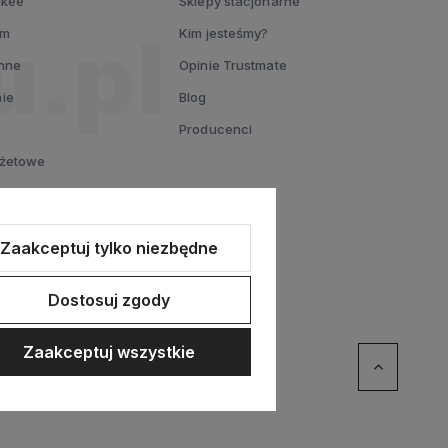
ukee
Sklepy stacjonarne
um
Kim jesteśmy?
nne
Opinie Trustmate
ie
Blog
Producenci
dżetowe
L
entowy
Zaakceptuj tylko niezbędne
Dostosuj zgody
Zaakceptuj wszystkie
ommerce