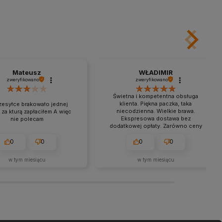
Do koszyka
Do koszyka
Mateusz
WŁADIMIR
zweryfikowano
zweryfikowano
Świetna i kompetentna obsługa
klienta. Piękna paczka, taka
zesyłce brakowało jednej
niecodzienna. Wielkie brawa.
 za kturą zapłaciłem A więc
Ekspresowa dostawa bez
nie polecam
dodatkowej opłaty. Zarówno ceny
jak i jakość są na dobrym poziomie.
0
0
0
0
w tym miesiącu
w tym miesiącu