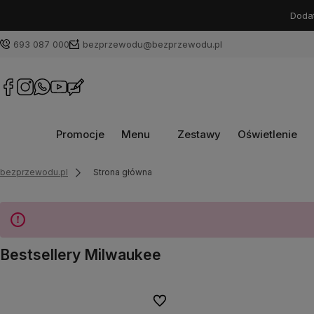
Dodat
693 087 000
bezprzewodu@bezprzewodu.pl
Promocje
Menu
Zestawy
Oświetlenie
bezprzewodu.pl
Strona główna
Bestsellery Milwaukee
Do ulubionych