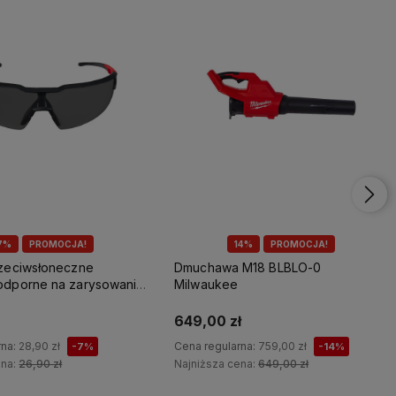
7%
PROMOCJA!
14%
PROMOCJA!
rzeciwsłoneczne
Dmuchawa M18 BLBLO-0
odporne na zarysowania
Milwaukee
649,00 zł
rna:
28,90 zł
Cena regularna:
759,00 zł
-7%
-14%
ena:
26,90 zł
Najniższa cena:
649,00 zł