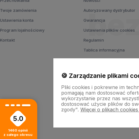
Przechowalnia
Nowości
Twoje zamówienia
Autoryzowany dystrybutor
Ustawienia konta
Gwarancja
Program lojalnościowy
Ustawienia plików cookies
Kontakt
Regulamin
Tablica informacyjna
Polityka prywatności
🍪 Zarządzanie plikami co
Pliki cookies i pokrewne im tech
pomagają nam dostosować ofert
wykorzystanie przez nas wszystki
dostosować użycie plików do swo
zgody".
Więcej o plikach cookies
5.0
Sklep i
1460
opinii
z całego okresu