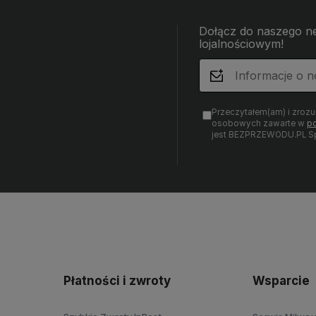
Dołącz do naszego ne
lojalnościowym!
Przeczytałem(am) i zroz
osobowych zawarte w
po
jest BEZPRZEWODU.PL Sp.
Płatności i zwroty
Wsparcie