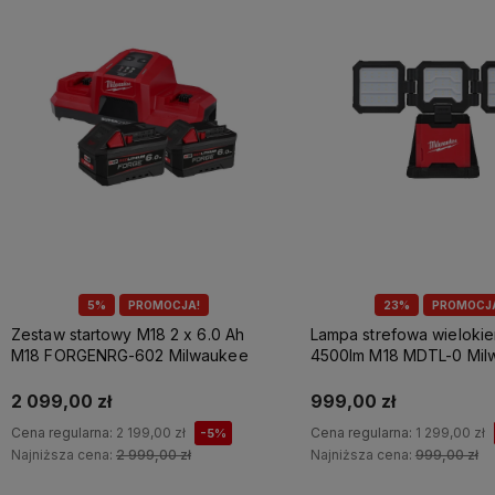
5%
PROMOCJA!
23%
PROMOCJ
Zestaw startowy M18 2 x 6.0 Ah
Lampa strefowa wieloki
M18 FORGENRG-602 Milwaukee
4500lm M18 MDTL-0 Mil
2 099,00 zł
999,00 zł
Cena regularna:
2 199,00 zł
Cena regularna:
1 299,00 zł
-5%
Najniższa cena:
2 999,00 zł
Najniższa cena:
999,00 zł