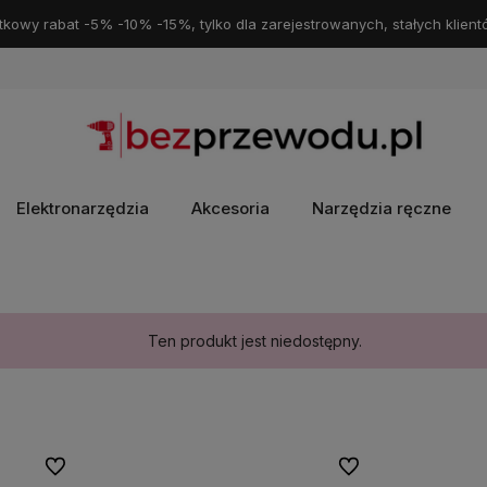
kowy rabat -5% -10% -15%, tylko dla zarejestrowanych, stałych klient
Elektronarzędzia
Akcesoria
Narzędzia ręczne
Ten produkt jest niedostępny.
Do ulubionych
Do ulubionych