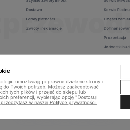
Szybkie Zwroty InPost
Serwis Milwa
Dostawa
Serwis Platin
Formy płatności
Części zamie
Zwroty i reklamacje
Dofinansowan
Prezentacja
Jednostki bu
Testuj MX FUE
Voucher prez
okie
nologie umożliwiają poprawne działanie strony i
ę do Twoich potrzeb. Możesz zaakceptować
ch tych plików i przejść do sklepu lub
ich preferencji, wybierając opcję "Dostosuj
 przeczytasz w naszej Polityce prywatności.
nternetowy Shoper Premium
Szablon Shoper Modern 3.0™
od GrowC