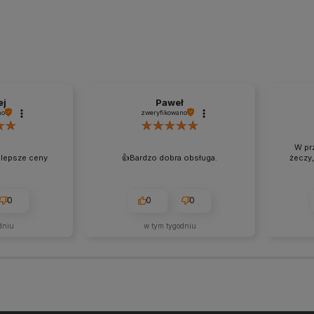
ej
Paweł
no
zweryfikowano
W pr
jlepsze ceny
👍️Bardzo dobra obsługa.
żeczy,
0
0
0
dniu
w tym tygodniu