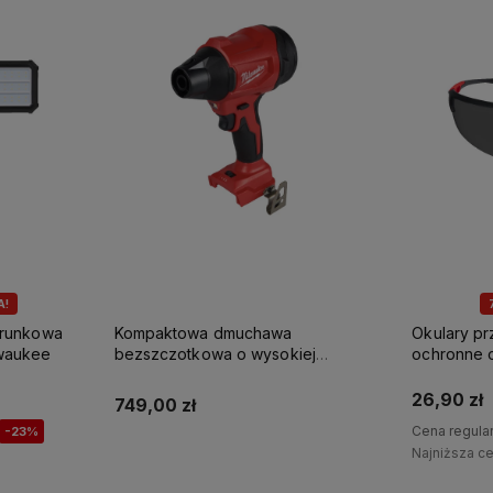
A!
erunkowa
Kompaktowa dmuchawa
Okulary p
waukee
bezszczotkowa o wysokiej
ochronne 
prędkości M18 BLHSB-0 Milwaukee
Milwaukee
26,90 zł
749,00 zł
Cena regula
-23%
Najniższa c
Powiadom o dostępności