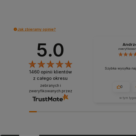
Do koszyka
Do koszyka
Jak zbieramy opinie?
5.0
Andrz
zweryfikowa
Szybka wysyłka na
1460
opinii klientów
z całego okresu
zebranych i
0
zweryfikowanych przez
w tym tygo