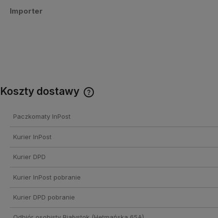
Importer
Koszty dostawy
Cena nie zawiera ewentualnych
Paczkomaty InPost
kosztów płatności
Kurier InPost
Kurier DPD
Kurier InPost pobranie
Kurier DPD pobranie
Odbiór osobisty Białystok
(Hetmańska 65A)