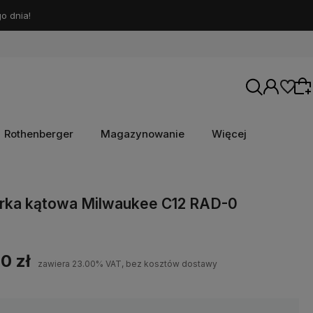
o dnia!
Rothenberger
Magazynowanie
Więcej
Wybierz coś dla siebie z naszej aktualnej
arka kątowa Milwaukee C12 RAD-0
oferty lub zaloguj się, aby przywrócić dodane
produkty do listy z poprzedniej sesji.
0 zł
zawiera 23.00% VAT, bez kosztów dostawy