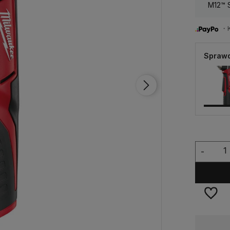
M12™ 
・Ku
Sprawd
-