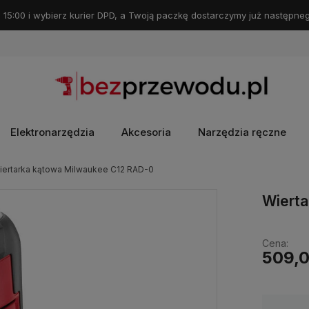
 15:00 i wybierz kurier DPD, a Twoją paczkę dostarczymy już następneg
Elektronarzędzia
Akcesoria
Narzędzia ręczne
iertarka kątowa Milwaukee C12 RAD-0
Wiert
Cena:
509,0