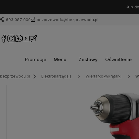
Kup do
693 087 000
bezprzewodu@bezprzewodu.pl
Promocje
Menu
Zestawy
Oświetlenie
bezprzewodu.pl
Elektronarzędzia
Wiertarko-wkrętarki
W