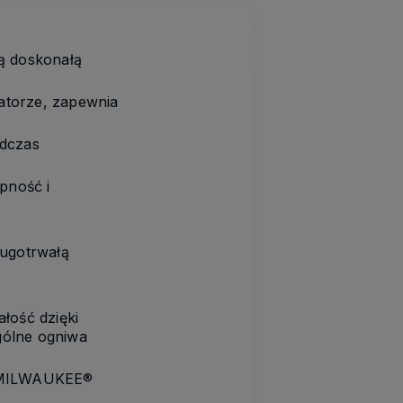
ą doskonałą
atorze, zapewnia
odczas
pność i
ługotrwałą
łość dzięki
gólne ogniwa
mi MILWAUKEE®