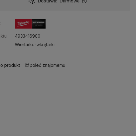
Dostawa:
Darmowa
:
ktu:
4933416900
Wiertarko-wkrętarki
 o produkt
poleć znajomemu