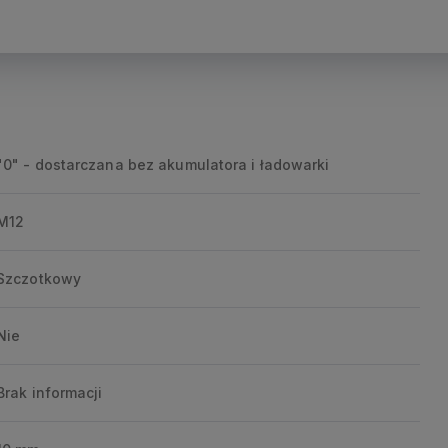
"0" - dostarczana bez akumulatora i ładowarki
M12
Szczotkowy
Nie
Brak informacji