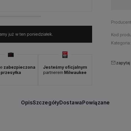
Wysyłka w:
24 godziny
Producent
my już w ten poniedziałek.
Kod produ
Kategoria:
zapytaj
ie
zabezpieczona
Jesteśmy oficjalnym
przesyłka
partnerem
Milwaukee
Opis
Szczegóły
Dostawa
Powiązane