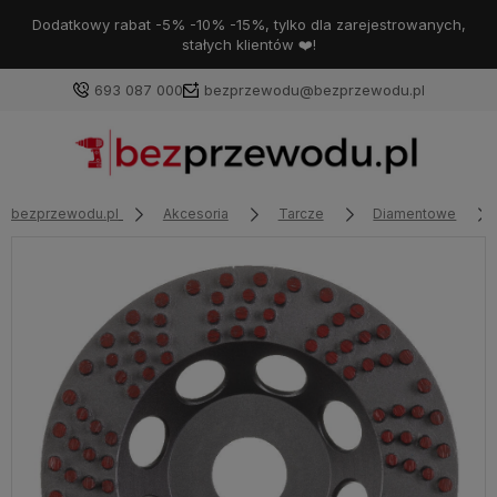
Dodatkowy rabat -5% -10% -15%, tylko dla zarejestrowanych,
stałych klientów ❤️!
693 087 000
bezprzewodu@bezprzewodu.pl
bezprzewodu.pl
Akcesoria
Tarcze
Diamentowe