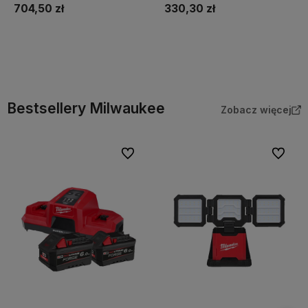
704,50 zł
330,30 zł
Do koszyka
Do koszyka
Bestsellery Milwaukee
Zobacz więcej
Do ulubionych
Do ulubi