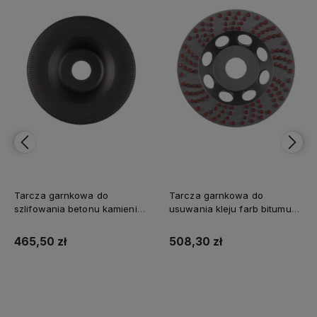
Tarcza garnkowa do
Tarcza garnkowa do
szlifowania betonu kamienia
usuwania kleju farb bitumu
marmuru SDCWUG 125mm
SDCWSF 125mm Milwaukee
Milwaukee
465,50 zł
508,30 zł
Do koszyka
Do koszyka