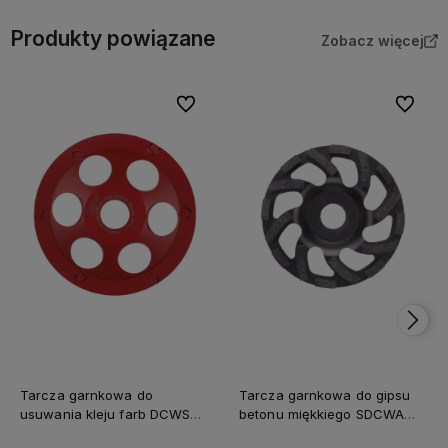
Produkty powiązane
Zobacz więcej
Do ulubionych
Do ulubi
Tarcza garnkowa do
Tarcza garnkowa do gipsu
usuwania kleju farb DCWS
betonu miękkiego SDCWA
125mm Milwaukee
125mm Milwaukee