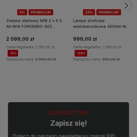
5%
PROMOCJA!
23%
PROMOCJA!
Zestaw startowy M18 2 x 6.0
Lampa strefowa
Ah M18 FORGENRG-602
wielokierunkowa 4500lm M18
Milwaukee
MDTL-0 Milwaukee
2 099,00 zł
999,00 zł
Cena regularna:
2 199,00 zł
Cena regularna:
1 299,00 zł
-5%
-23%
Najniższa cena:
2 999,00 zł
Najniższa cena:
999,00 zł
Do koszyka
Do koszyka
NEWSLETTER
Zapisz się!
Dołącz do naszego newslettera i zgarnij 100