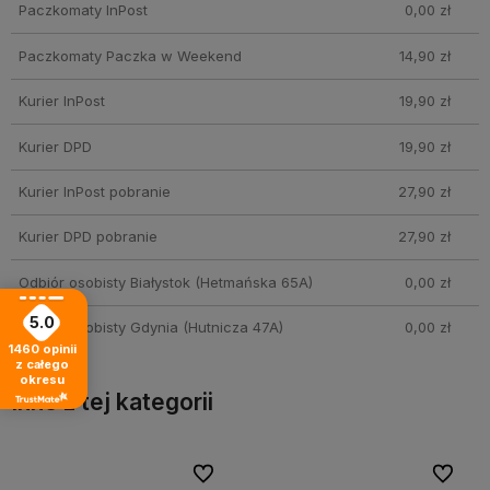
Paczkomaty InPost
0,00 zł
Paczkomaty Paczka w Weekend
14,90 zł
Kurier InPost
19,90 zł
Kurier DPD
19,90 zł
Kurier InPost pobranie
27,90 zł
Kurier DPD pobranie
27,90 zł
Odbiór osobisty Białystok
(Hetmańska 65A)
0,00 zł
5.0
Odbiór osobisty Gdynia
(Hutnicza 47A)
0,00 zł
1460
opinii
z całego
okresu
Inne z tej kategorii
bionych
bionych
Do ulubionych
Do ulubionych
Do ulubi
Do ulubi