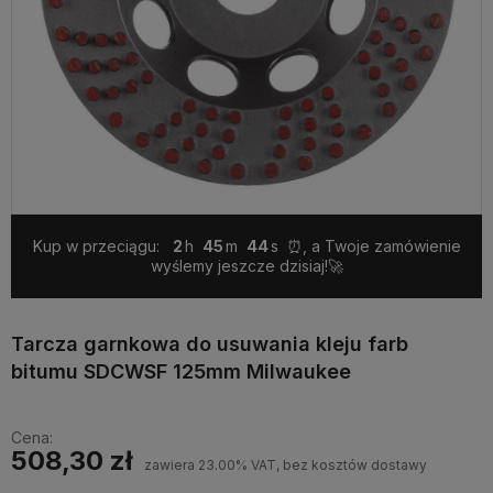
Kup w przeciągu:
2
45
43
⏰, a Twoje zamówienie
wyślemy jeszcze dzisiaj!🚀
Tarcza garnkowa do usuwania kleju farb
bitumu SDCWSF 125mm Milwaukee
Cena:
508,30 zł
zawiera 23.00% VAT, bez kosztów dostawy