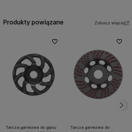
Do koszyka
Do koszyka
Produkty powiązane
Zobacz więcej
Do ulubionych
Do ulubi
Tarcza garnkowa do gipsu
Tarcza garnkowa do