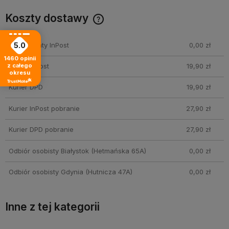
Koszty dostawy
Cena nie zawiera ewentualnych kosztów płatności
Paczkomaty InPost
0,00 zł
5.0
1460
opinii
z całego
Kurier InPost
19,90 zł
okresu
Kurier DPD
19,90 zł
Kurier InPost pobranie
27,90 zł
Kurier DPD pobranie
27,90 zł
Odbiór osobisty Białystok
(Hetmańska 65A)
0,00 zł
Odbiór osobisty Gdynia
(Hutnicza 47A)
0,00 zł
Inne z tej kategorii