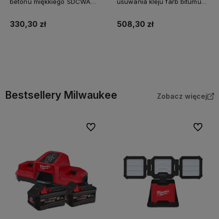
betonu miękkiego SDCWA
usuwania kleju farb bitumu
125mm Milwaukee
SDCWSF 125mm Milwaukee
330,30 zł
508,30 zł
Do koszyka
Do koszyka
Bestsellery Milwaukee
Zobacz więcej
Do ulubionych
Do ulubi