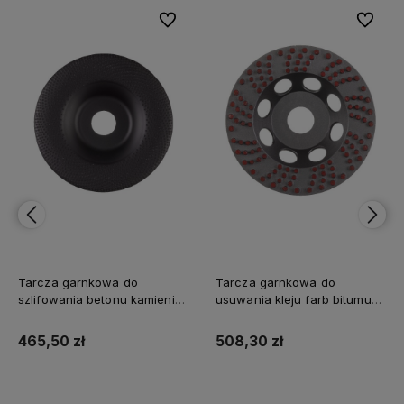
bionych
bionych
Do ulubionych
Do ulubionych
Do ulubi
Do ulubi
Tarcza garnkowa do
Tarcza garnkowa do
szlifowania betonu kamienia
usuwania kleju farb bitumu
marmuru SDCWUG 125mm
SDCWSF 125mm Milwaukee
Milwaukee
465,50 zł
508,30 zł