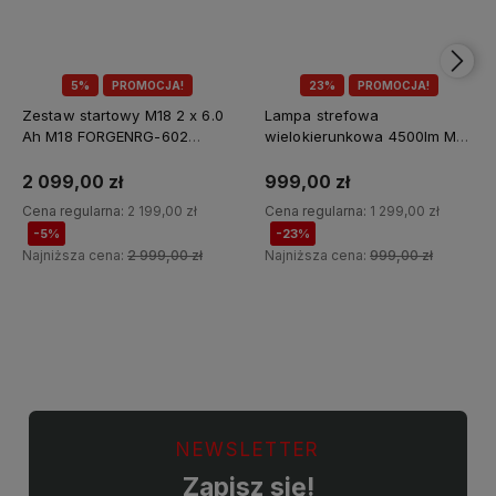
5%
PROMOCJA!
23%
PROMOCJA!
Zestaw startowy M18 2 x 6.0
Lampa strefowa
Ah M18 FORGENRG-602
wielokierunkowa 4500lm M18
Milwaukee
MDTL-0 Milwaukee
2 099,00 zł
999,00 zł
Cena regularna:
2 199,00 zł
Cena regularna:
1 299,00 zł
-5%
-23%
Najniższa cena:
2 999,00 zł
Najniższa cena:
999,00 zł
Do koszyka
Do koszyka
NEWSLETTER
Zapisz się!