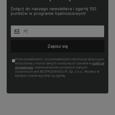
Dołącz do naszego newslettera i zgarnij 100
punktów w programie lojalnościowym!
Zapisz się
Przeczytałem(am) i zrozumiałem(am) informacje dotyczące
korzystania z moich danych osobowych zawarte w
polityce
prywatności
. Administratorem podanych danych
osobowych jest BEZPRZEWODU.PL Sp. z o.o.. Możesz w
każdym czasie wycofać tę zgodę.