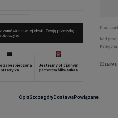
Dostępność:
> 3 szt.
Producent
sz zamówienie w tej chwili, Twoją przesyłkę
 roboczy.🚗
Kod produ
Kategoria:
zapytaj
ie
zabezpieczona
Jesteśmy oficjalnym
przesyłka
partnerem
Milwaukee
Opis
Szczegóły
Dostawa
Powiązane