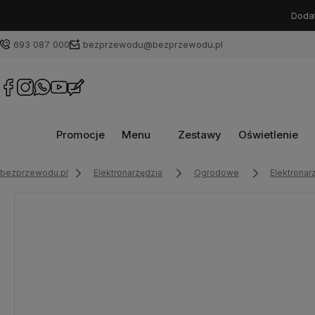
Dodat
693 087 000
bezprzewodu@bezprzewodu.pl
Promocje
Menu
Zestawy
Oświetlenie
bezprzewodu.pl
Elektronarzędzia
Ogrodowe
Elektrona