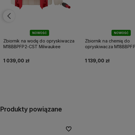
NOWOŚĆ
NOWOŚĆ
Zbiornik na wodę do opryskiwacza
Zbiornik na chemię do
M18BBPFP2-CST Milwaukee
opryskiwacza M18BBPF
Milwaukee
1 039,00 zł
1 139,00 zł
Do koszyka
Do koszyka
Produkty powiązane
Do ulubionych