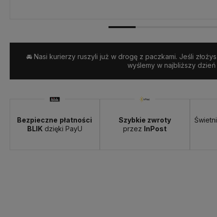
Dostawa:
Darmowa
🚘 Nasi kurierzy ruszyli już w drogę z paczkami. Jeśli złoży
wyślemy w najbliższy dzień
Bezpieczne
płatności
Szybkie zwroty
Świetn
BLIK
dzięki PayU
przez
InPost