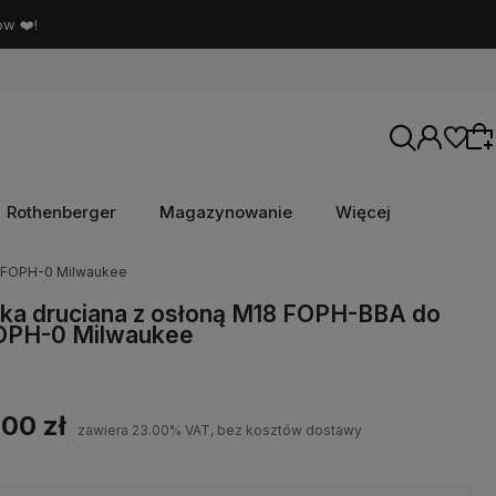
ów ❤️!
Rothenberger
Magazynowanie
Więcej
8 FOPH-0 Milwaukee
Wybierz coś dla siebie z naszej aktualnej
ka druciana z osłoną M18 FOPH-BBA do
OPH-0 Milwaukee
oferty lub zaloguj się, aby przywrócić dodane
produkty do listy z poprzedniej sesji.
,00 zł
zawiera 23.00% VAT, bez kosztów dostawy