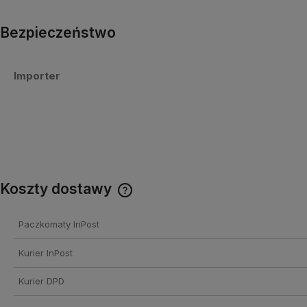
Bezpieczeństwo
Importer
Koszty dostawy
Cena nie zawiera ewentualnych
Paczkomaty InPost
kosztów płatności
Kurier InPost
Kurier DPD