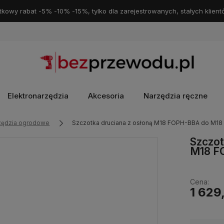
kowy rabat -5% -10% -15%, tylko dla zarejestrowanych, stałych klient
Elektronarzędzia
Akcesoria
Narzędzia ręczne
rzędzia ogrodowe
Szczotka druciana z osłoną M18 FOPH-BBA do M1
Szczot
M18 F
Cena:
1 629