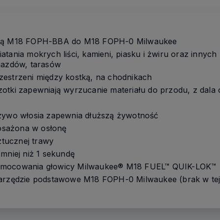
oną M18 FOPH-BBA do M18 FOPH-0 Milwaukee
atania mokrych liści, kamieni, piasku i żwiru oraz innyc
jazdów, tarasów
zestrzeni między kostką, na chodnikach
otki zapewniają wyrzucanie materiału do przodu, z dala
rzywo włosia zapewnia dłuższą żywotność
sażona w osłonę
sztucznej trawy
 mniej niż 1 sekundę
 mocowania głowicy Milwaukee® M18 FUEL™ QUIK-LOK™
narzędzie podstawowe M18 FOPH-0 Milwaukee (brak w tej 