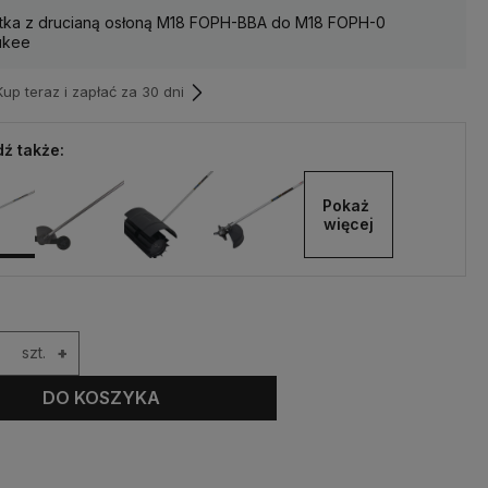
tka z drucianą osłoną M18 FOPH-BBA do M18 FOPH-0
ukee
p teraz i zapłać za 30 dni
ź także:
Pokaż 
więcej
szt.
+
DO KOSZYKA