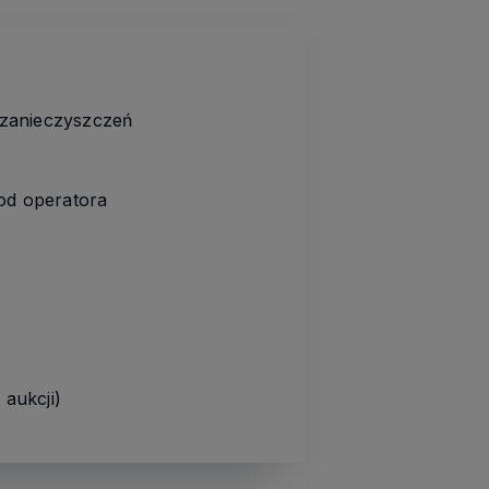
h zanieczyszczeń
 od operatora
aukcji)