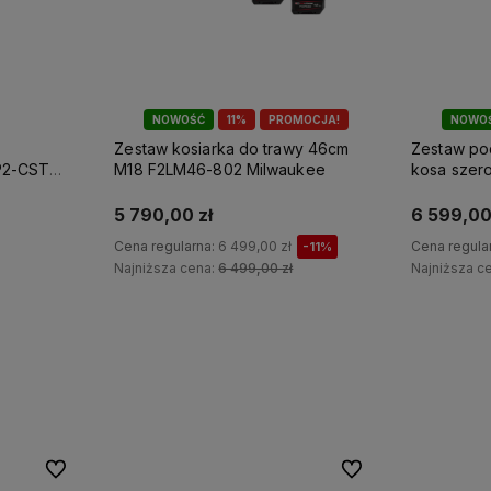
NOWOŚĆ
11%
PROMOCJA!
NOWO
Zestaw kosiarka do trawy 46cm
Zestaw po
P2-CST
M18 F2LM46-802 Milwaukee
kosa szero
M18F2BCU-
5 790,00 zł
6 599,00
Cena regularna:
6 499,00 zł
Cena regula
-11%
Najniższa cena:
6 499,00 zł
Najniższa c
Do koszyka
Do ulubionych
Do ulubionych