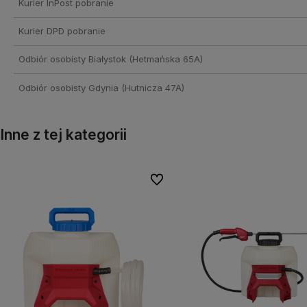
Kurier InPost pobranie
Kurier DPD pobranie
Odbiór osobisty Białystok
(Hetmańska 65A)
Odbiór osobisty Gdynia
(Hutnicza 47A)
Inne z tej kategorii
onych
onych
Do ulubionych
Do ulubionych