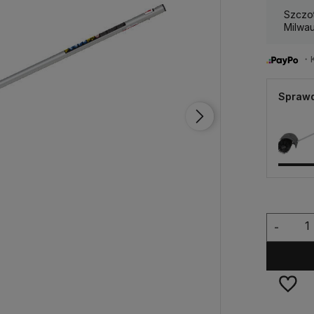
Szczo
Milwa
・Ku
Sprawd
-