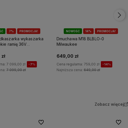
ŚĆ
7%
PROMOCJA!
NOWOŚĆ
14%
PROMOCJA!
dkaszarka wykaszarka
Dmuchawa M18 BLBLO-0
kie ramię 36V
Milwaukee
122 Milwaukee
 zł
649,00 zł
rna:
7 099,00 zł
Cena regularna:
759,00 zł
-7%
-14%
ena:
7 099,00 zł
Najniższa cena:
649,00 zł
Do koszyka
Do koszyka
Zobacz więcej
Do ulubionych
Do ulu