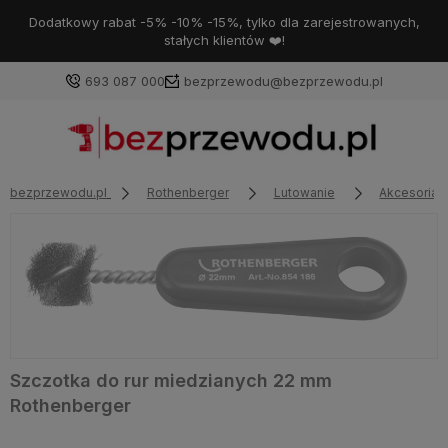
Dodatkowy rabat -5% -10% -15%, tylko dla zarejestrowanych,
stałych klientów ❤️!
693 087 000
bezprzewodu@bezprzewodu.pl
bezprzewodu.pl
Rothenberger
Lutowanie
Akcesoria 
Szczotka do rur miedzianych 22 mm
Rothenberger