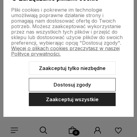
Pliki cookies i pokrewne im technologie
umożliwiają poprawne działanie strony i
O nas
pomagają nam dostosować ofertę do Twoich
potrzeb. Możesz zaakceptować wykorzystanie
przez nas wszystkich tych plików i przejść do
sklepu lub dostosować użycie plików do swoich
preferencji, wybierając opcję "Dostosuj zgody".
Więcej o plikach cookies przeczytasz w naszej
Polityce prywatności.
Zaakceptuj tylko niezbędne
Sklep internetowy Shoper Premium
Szablon Shoper Modern 3.0™
od GrowCommerce
Dostosuj zgody
Zaakceptuj wszystkie