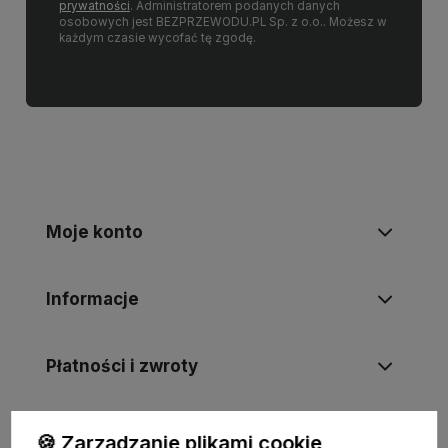
prywatności
. Administratorem podanych danych
osobowych jest BEZPRZEWODU.PL Sp. z o.o.. Możesz w
każdym czasie wycofać tę zgodę.
Moje konto
Informacje
Płatności i zwroty
Wsparcie
🍪 Zarządzanie plikami cookie