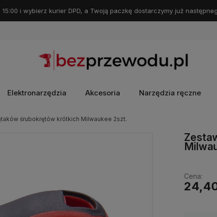
 15:00 i wybierz kurier DPD, a Twoją paczkę dostarczymy już następneg
Elektronarzędzia
Akcesoria
Narzędzia ręczne
taków śrubokrętów krótkich Milwaukee 2szt.
Zestaw
Milwau
Cena:
24,40