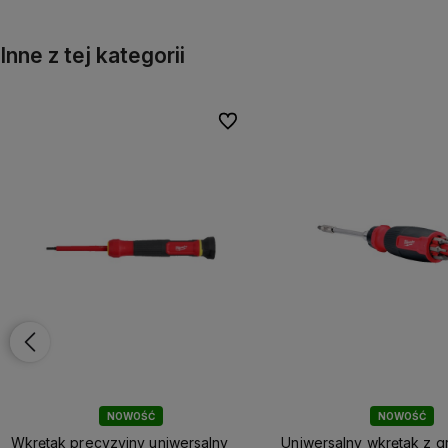
Inne z tej kategorii
onych
onych
Do ulubionych
Do ulubionych
NOWOŚĆ
NOWOŚĆ
Wkrętak precyzyjny uniwersalny
Uniwersalny wkrętak z g