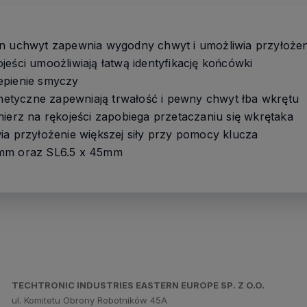
n uchwyt zapewnia wygodny chwyt i umożliwia przyłożeni
jeści umoożliwiają łatwą identyfikację końcówki
epienie smyczy
tyczne zapewniają trwałość i pewny chwyt łba wkrętu
nierz na rękojeści zapobiega przetaczaniu się wkrętaka
ia przyłożenie większej siły przy pomocy klucza
5mm oraz SL6.5 x 45mm
TECHTRONIC INDUSTRIES EASTERN EUROPE SP. Z O.O.
ul. Komitetu Obrony Robotników 45A