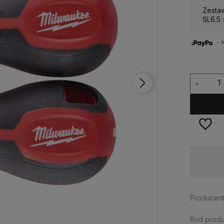
Zesta
SL6.5
・Ku
-
Wysyłka w:
24 godziny
Producent
Kod produ