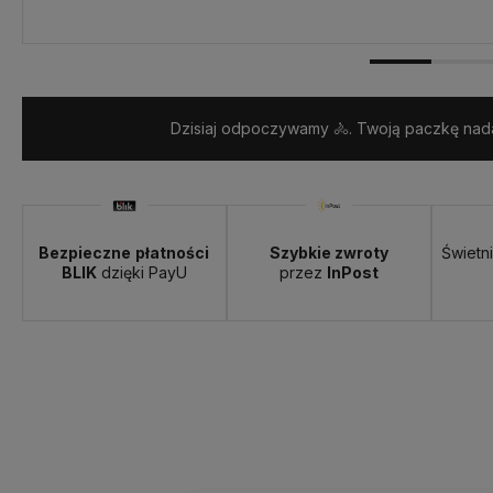
Dzisiaj odpoczywamy 🚴. Twoją paczkę nada
Bezpieczne
płatności
Szybkie zwroty
Świetn
BLIK
dzięki PayU
przez
InPost