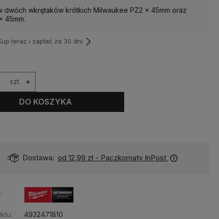
w dwóch wkrętaków krótkich Milwaukee PZ2 x 45mm oraz
 x 45mm.
p teraz i zapłać za 30 dni
szt.
+
DO KOSZYKA
Dostawa:
od 12,99 zł
- Paczkomaty InPost
:
ktu:
4932471810