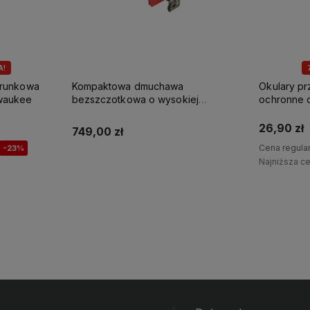
A!
erunkowa
Kompaktowa dmuchawa
Okulary p
waukee
bezszczotkowa o wysokiej
ochronne 
prędkości M18 BLHSB-0 Milwaukee
Milwaukee
26,90 zł
749,00 zł
Cena regula
-23%
Najniższa c
Powiadom o dostępności