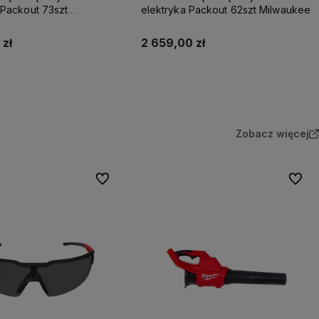
 Packout 73szt
elektryka Packout 62szt Milwaukee
 zł
2 659,00 zł
Do koszyka
Do koszyka
Zobacz więcej
Do ulubionych
Do ulu