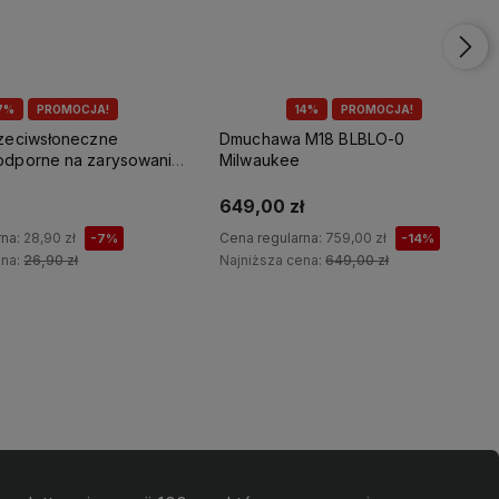
7%
PROMOCJA!
14%
PROMOCJA!
rzeciwsłoneczne
Dmuchawa M18 BLBLO-0
odporne na zarysowania
Milwaukee
649,00 zł
rna:
28,90 zł
Cena regularna:
759,00 zł
-7%
-14%
ena:
26,90 zł
Najniższa cena:
649,00 zł
Do koszyka
Do koszyka