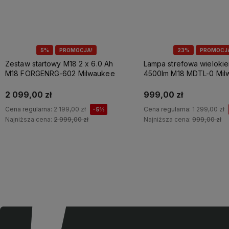
5%
PROMOCJA!
23%
PROMOCJ
Zestaw startowy M18 2 x 6.0 Ah
Lampa strefowa wieloki
M18 FORGENRG-602 Milwaukee
4500lm M18 MDTL-0 Mil
2 099,00 zł
999,00 zł
Cena regularna:
2 199,00 zł
Cena regularna:
1 299,00 zł
-5%
Najniższa cena:
2 999,00 zł
Najniższa cena:
999,00 zł
Do koszyka
Do koszyka