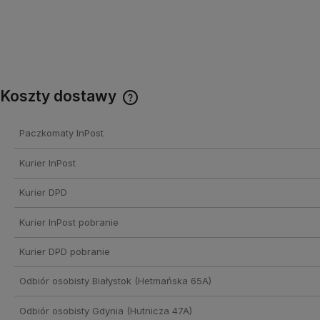
Koszty dostawy
Cena nie zawiera ewentualnych
Paczkomaty InPost
kosztów płatności
Kurier InPost
Kurier DPD
Kurier InPost pobranie
Kurier DPD pobranie
Odbiór osobisty Białystok
(Hetmańska 65A)
Odbiór osobisty Gdynia
(Hutnicza 47A)