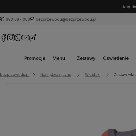
Kup do
693 087 000
bezprzewodu@bezprzewodu.pl
Promocje
Menu
Zestawy
Oświetlenie
bezprzewodu.pl
Narzędzia ręczne
Wkrętaki
Zestaw wkrę