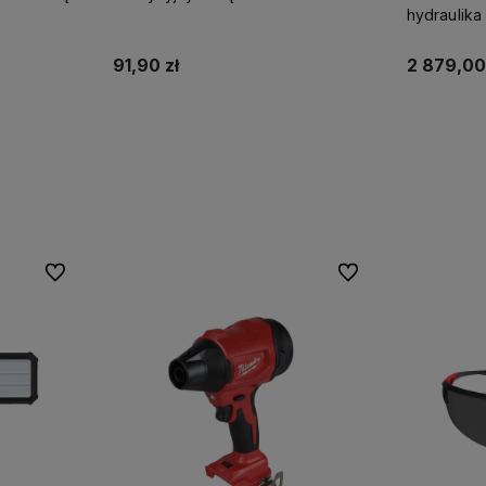
hydraulika
Milwaukee
91,90 zł
2 879,00
Do koszyka
Do ulubionych
Do ulubionych