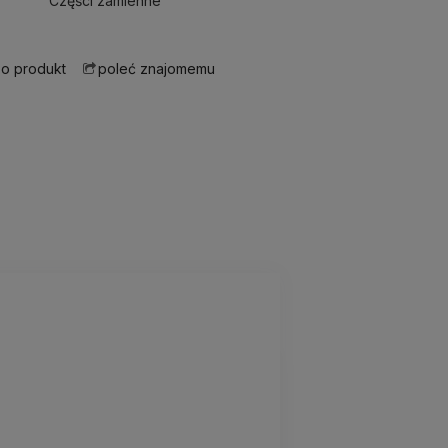
Części zamienne
 o produkt
poleć znajomemu