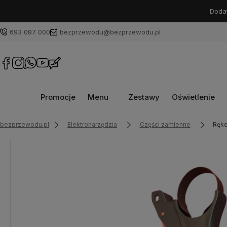
Dodat
693 087 000
bezprzewodu@bezprzewodu.pl
Promocje
Menu
Zestawy
Oświetlenie
bezprzewodu.pl
Elektronarzędzia
Części zamienne
Ręko