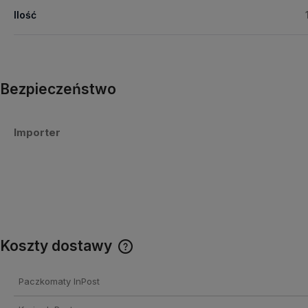
Ilość
Bezpieczeństwo
Importer
Koszty dostawy
Cena nie zawiera ewentualnych
Paczkomaty InPost
kosztów płatności