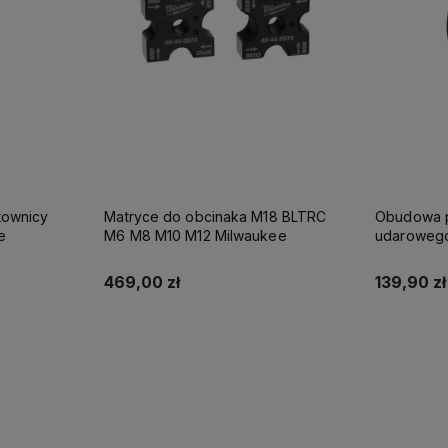
townicy
Matryce do obcinaka M18 BLTRC
Obudowa p
e
M6 M8 M10 M12 Milwaukee
udarowego
Milwaukee
469,00 zł
139,90 zł
Do koszyka