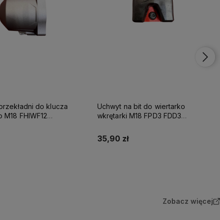
rzekładni do klucza
Uchwyt na bit do wiertarko
 M18 FHIWF12
wkrętarki M18 FPD3 FDD3
Milwaukee
35,90 zł
Do koszyka
Do koszyka
Zobacz więcej