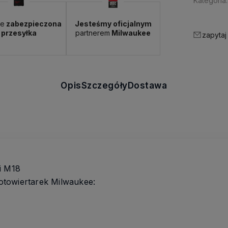
Kategoria:
ie
zabezpieczona
Jesteśmy oficjalnym
przesyłka
partnerem
Milwaukee
zapytaj
Opis
Szczegóły
Dostawa
i M18
towiertarek Milwaukee: