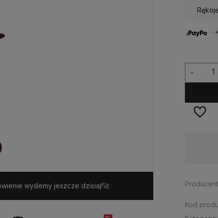
Rękoj
・Ku
-
Dostępność:
< 3 szt.
Producent
wienie wyślemy jeszcze dzisiaj!🚀
Kod produ