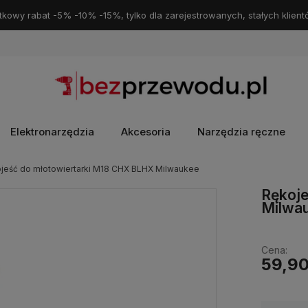
kowy rabat -5% -10% -15%, tylko dla zarejestrowanych, stałych klient
Elektronarzędzia
Akcesoria
Narzędzia ręczne
jeść do młotowiertarki M18 CHX BLHX Milwaukee
Rękoje
Milwa
Cena:
59,90