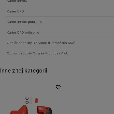
Kurier InPost
Kurier DPD
Kurier InPost pobranie
Kurier DPD pobranie
Odbiór osobisty Białystok
(Hetmańska 65A)
Odbiór osobisty Gdynia
(Hutnicza 47A)
Inne z tej kategorii
onych
onych
Do ulubionych
Do ulubionych