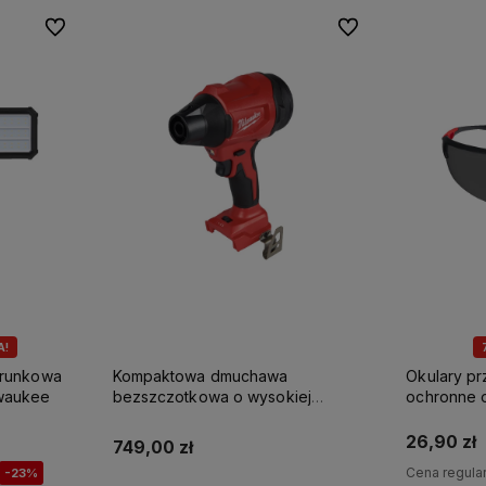
Do ulubionych
Do ulubionych
A!
erunkowa
Kompaktowa dmuchawa
Okulary p
waukee
bezszczotkowa o wysokiej
ochronne 
prędkości M18 BLHSB-0 Milwaukee
Milwaukee
26,90 zł
749,00 zł
Cena regula
-23%