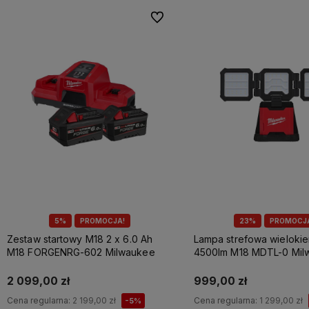
Do ulubionych
5%
PROMOCJA!
23%
PROMOCJ
Zestaw startowy M18 2 x 6.0 Ah
Lampa strefowa wieloki
M18 FORGENRG-602 Milwaukee
4500lm M18 MDTL-0 Mil
2 099,00 zł
999,00 zł
Cena regularna:
2 199,00 zł
Cena regularna:
1 299,00 zł
-5%