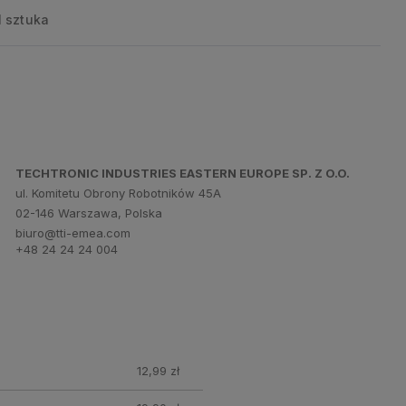
1 sztuka
TECHTRONIC INDUSTRIES EASTERN EUROPE SP. Z O.O.
ul. Komitetu Obrony Robotników 45A
02-146 Warszawa, Polska
biuro@tti-emea.com
+48 24 24 24 004
12,99 zł