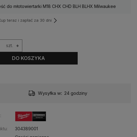
eść do młotowiertarki M18 CHX CHD BLH BLHX Milwaukee
p teraz i zapłać za 30 dni
szt.
+
DO KOSZYKA
Wysyłka w:
24 godziny
:
ktu:
304389001