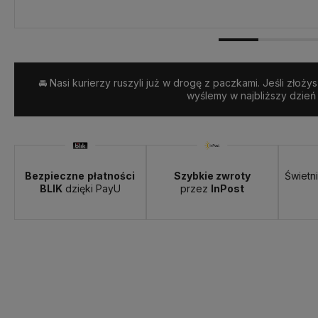
Dostawa:
Darmowa
🚘 Nasi kurierzy ruszyli już w drogę z paczkami. Jeśli złoży
wyślemy w najbliższy dzień
Bezpieczne
płatności
Szybkie zwroty
Świetn
BLIK
dzięki PayU
przez
InPost