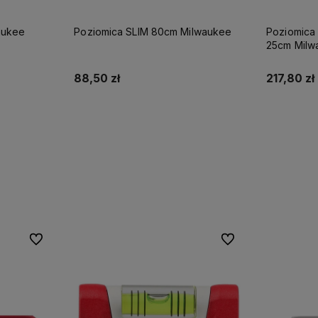
aukee
Poziomica SLIM 80cm Milwaukee
Poziomica
25cm Milw
88,50 zł
217,80 zł
Do koszyka
Do ulubionych
Do ulubionych