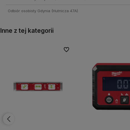
Odbiór osobisty Gdynia
(Hutnicza 47A)
Inne z tej kategorii
onych
onych
Do ulubionych
Do ulubionych