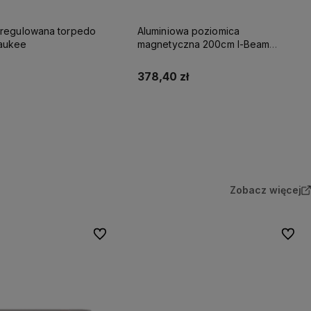
 regulowana torpedo
Aluminiowa poziomica
aukee
magnetyczna 200cm I-Beam
Milwaukee
378,40 zł
Do koszyka
Do koszyka
Zobacz więcej
Do ulubionych
Do ulu