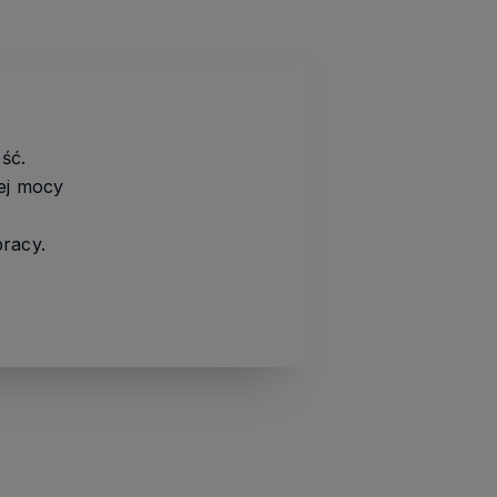
ść.
ej mocy
racy.