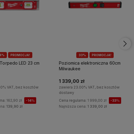
14%
PROMOCJA!
33%
PROMOCJA!
 Torpedo LED 23 cm
Poziomica elektroniczna 60cm
Milwaukee
1 339,00 zł
00% VAT, bez kosztów
zawiera 23.00% VAT, bez kosztów
dostawy
rna:
162,90 zł
Cena regularna:
1 999,00 zł
-14%
-33%
ena:
139,90 zł
Najniższa cena:
1 339,00 zł
Do koszyka
Do koszyka