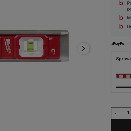
P
p
M
D
・Ku
Sprawd
-