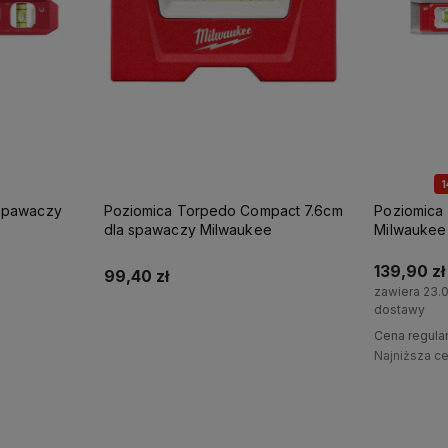
 spawaczy
Poziomica Torpedo Compact 7.6cm
Poziomica
dla spawaczy Milwaukee
Milwaukee
139,90 zł
99,40 zł
zawiera 23.
dostawy
Do koszyka
Cena regula
Najniższa c