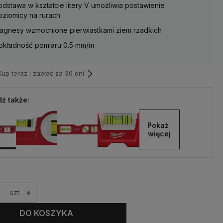
odstawa w kształcie litery V umożliwia postawienie
oziomicy na rurach
agnesy wzmocnione pierwiastkami ziem rzadkich
okładność pomiaru 0.5 mm/m
p teraz i zapłać za 30 dni
ź także:
Pokaż 
więcej
szt.
+
DO KOSZYKA