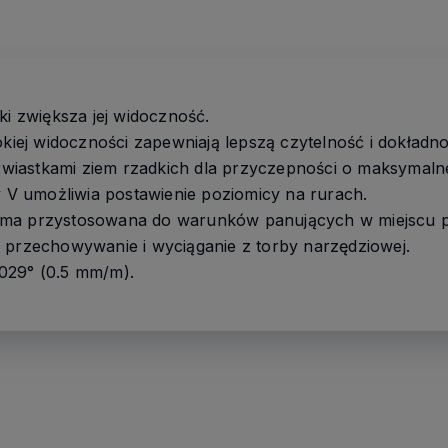
ki zwiększa jej widoczność.
okiej widoczności zapewniają lepszą czytelność i dokładno
iastkami ziem rzadkich dla przyczepności o maksymaln
y V umożliwia postawienie poziomicy na rurach.
ama przystosowana do warunków panujących w miejscu p
 przechowywanie i wyciąganie z torby narzędziowej.
029° (0.5 mm/m).