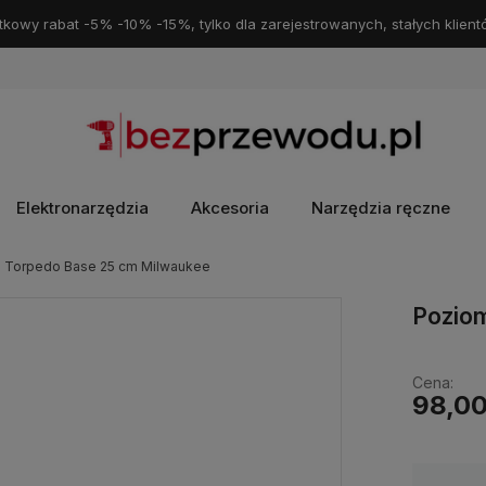
kowy rabat -5% -10% -15%, tylko dla zarejestrowanych, stałych klient
Elektronarzędzia
Akcesoria
Narzędzia ręczne
 Torpedo Base 25 cm Milwaukee
Pozio
Cena:
98,00