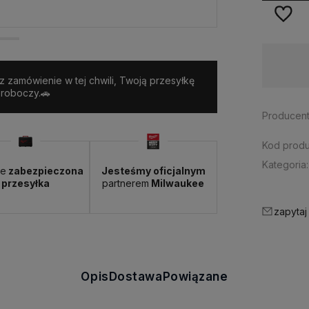
Dostępność:
> 10 szt.
sz zamówienie w tej chwili, Twoją przesyłkę
 roboczy.🚗
Producent
Kod produ
Kategoria:
ie
zabezpieczona
Jesteśmy oficjalnym
przesyłka
partnerem
Milwaukee
zapytaj
Opis
Dostawa
Powiązane