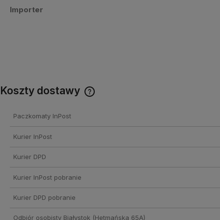
Importer
Koszty dostawy
Cena nie zawiera ewentualnych
Paczkomaty InPost
kosztów płatności
Kurier InPost
Kurier DPD
Kurier InPost pobranie
Kurier DPD pobranie
Odbiór osobisty Białystok
(Hetmańska 65A)