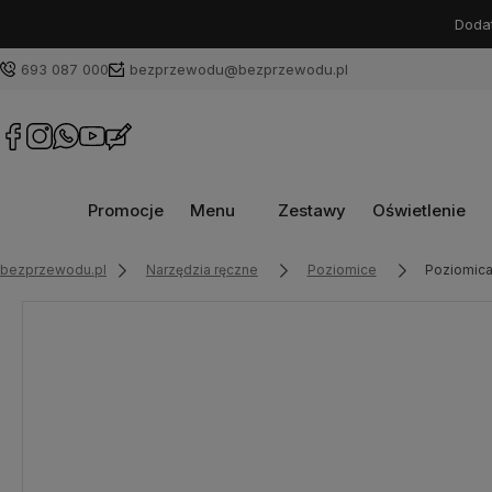
Dodat
693 087 000
bezprzewodu@bezprzewodu.pl
Promocje
Menu
Zestawy
Oświetlenie
bezprzewodu.pl
Narzędzia ręczne
Poziomice
Poziomica