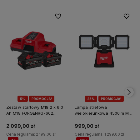
Do ulubionych
Do ulubi
5%
PROMOCJA!
23%
PROMOCJA!
Zestaw startowy M18 2 x 6.0
Lampa strefowa
Ah M18 FORGENRG-602
wielokierunkowa 4500lm M18
Milwaukee
MDTL-0 Milwaukee
2 099,00 zł
999,00 zł
Cena regularna:
2 199,00 zł
Cena regularna:
1 299,00 zł