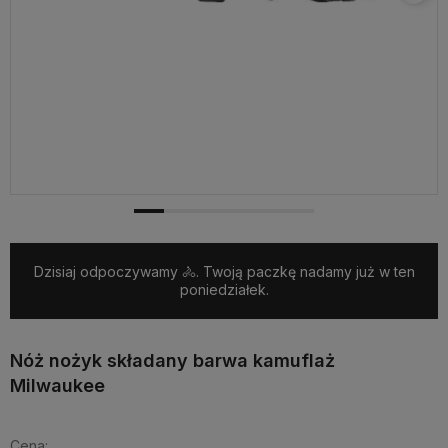
Dzisiaj odpoczywamy 🚴. Twoją paczkę nadamy już w ten
poniedziałek.
Nóż nożyk składany barwa kamuflaż
Milwaukee
Cena: