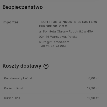
Bezpieczeństwo
Importer
TECHTRONIC INDUSTRIES EASTERN
EUROPE SP. Z O.O.
ul. Komitetu Obrony Robotników 45A
02-146 Warszawa, Polska
biuro@tti-emea.com
+48 24 24 24 004
Koszty dostawy
Cena nie zawiera ewentualnych kosztów płatności
Paczkomaty InPost
0,00 zł
Kurier InPost
19,90 zł
Kurier DPD
19,90 zł