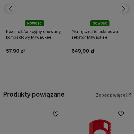
NOWOŚĆ
NOWOŚĆ
Nóż multifunkcyjny chowany
Piła ręczna teleskopowa
kompaktowy Milwaukee
sekator Milwaukee
57,90 zł
649,90 zł
Do koszyka
Do koszyka
Produkty powiązane
Zobacz więcej
Do ulubionych
Do ulubi