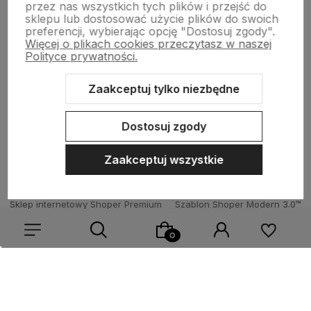
przez nas wszystkich tych plików i przejść do
sklepu lub dostosować użycie plików do swoich
Wsparcie
preferencji, wybierając opcję "Dostosuj zgody".
Więcej o plikach cookies przeczytasz w naszej
Polityce prywatności.
O nas
Zaakceptuj tylko niezbędne
Dostosuj zgody
Zaakceptuj wszystkie
Sklep internetowy Shoper Premium
Szablon Shoper Modern 3.0™
od GrowCommerce
Wybierz coś dla siebie z naszej aktualnej oferty lub zaloguj
się, aby przywrócić dodane produkty do listy z poprzedniej