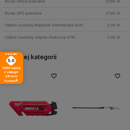
Kurier InPost pobranie
27,90 zł
Kurier DPD pobranie
27,90 zł
Odbiór osobisty Białystok
(Hetmańska 65A)
0,00 zł
Odbiór osobisty Gdynia
(Hutnicza 47A)
0,00 zł
Inne z tej kategorii
5.0
1460
opinii
z całego
bionych
bionych
Do ulubionych
Do ulubionych
Do ulubi
Do ulubi
okresu