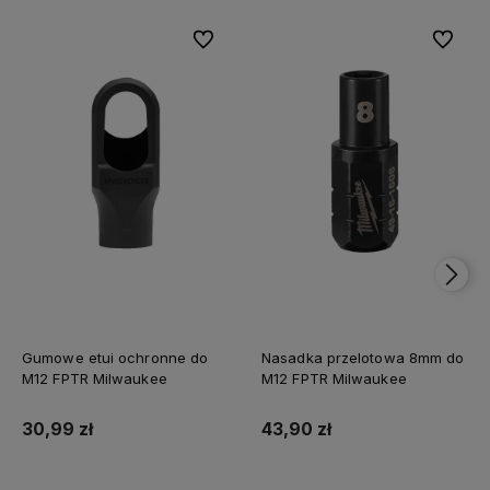
Do ulubionych
Do ulubi
Gumowe etui ochronne do
Nasadka przelotowa 8mm do
M12 FPTR Milwaukee
M12 FPTR Milwaukee
30,99 zł
43,90 zł