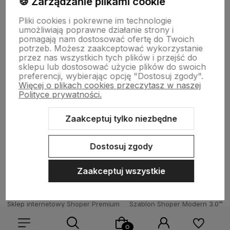
🍪 Zarządzanie plikami cookie
Informacje
Pliki cookies i pokrewne im technologie
umożliwiają poprawne działanie strony i
Płatności i zwroty
pomagają nam dostosować ofertę do Twoich
potrzeb. Możesz zaakceptować wykorzystanie
przez nas wszystkich tych plików i przejść do
sklepu lub dostosować użycie plików do swoich
Wsparcie
preferencji, wybierając opcję "Dostosuj zgody".
Więcej o plikach cookies przeczytasz w naszej
Polityce prywatności.
O nas
Zaakceptuj tylko niezbędne
Dostosuj zgody
Zaakceptuj wszystkie
Sklep internetowy Shoper Premium
Szablon Shoper Modern 3.0™
od GrowCommerce