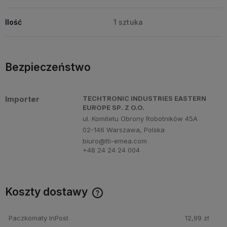
Ilość
1 sztuka
Bezpieczeństwo
Importer
TECHTRONIC INDUSTRIES EASTERN
EUROPE SP. Z O.O.
ul. Komitetu Obrony Robotników 45A
02-146 Warszawa, Polska
biuro@tti-emea.com
+48 24 24 24 004
Koszty dostawy
Cena nie zawiera ewentualnych kosztów płatności
Paczkomaty InPost
12,99 zł