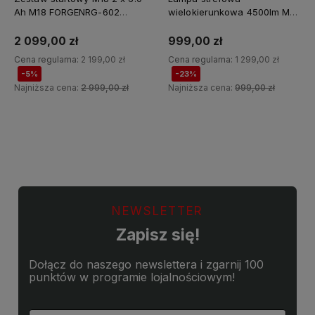
Ah M18 FORGENRG-602
wielokierunkowa 4500lm M18
Milwaukee
MDTL-0 Milwaukee
2 099,00 zł
999,00 zł
Cena regularna:
2 199,00 zł
Cena regularna:
1 299,00 zł
-5%
-23%
Najniższa cena:
2 999,00 zł
Najniższa cena:
999,00 zł
Do koszyka
Do koszyka
NEWSLETTER
Zapisz się!
Dołącz do naszego newslettera i zgarnij 100
punktów w programie lojalnościowym!