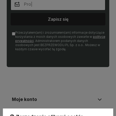
Zapisz się
Przeczytałem(am) i zrozumiałem(am) informacje dotyczące
korzystania z moich danych osobowych zawarte w
polityce
prywatności
. Administratorem podanych danych
osobowych jest BEZPRZEWODU.PL Sp. z o.o.. Możesz w
każdym czasie wycofać tę zgodę.
Moje konto