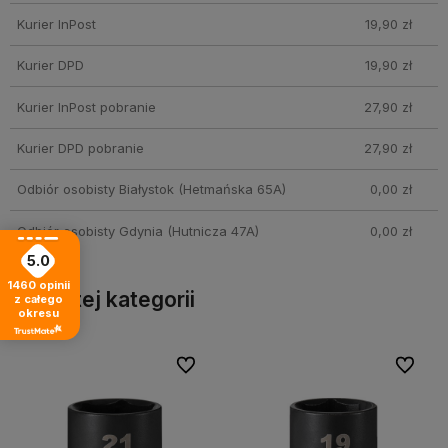
Kurier InPost
19,90 zł
Kurier DPD
19,90 zł
Kurier InPost pobranie
27,90 zł
Kurier DPD pobranie
27,90 zł
Odbiór osobisty Białystok
(Hetmańska 65A)
0,00 zł
Odbiór osobisty Gdynia
(Hutnicza 47A)
0,00 zł
5.0
1460
opinii
Inne z tej kategorii
z całego
okresu
bionych
bionych
Do ulubionych
Do ulubionych
Do ulubi
Do ulubi