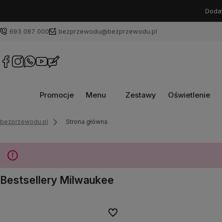
Dodat
693 087 000
bezprzewodu@bezprzewodu.pl
Promocje
Menu
Zestawy
Oświetlenie
bezprzewodu.pl
Strona główna
Bestsellery Milwaukee
Do ulubionych