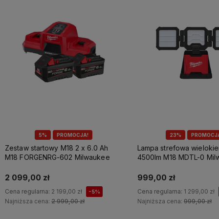
5%
PROMOCJA!
23%
PROMOCJ
Zestaw startowy M18 2 x 6.0 Ah
Lampa strefowa wieloki
M18 FORGENRG-602 Milwaukee
4500lm M18 MDTL-0 Mil
2 099,00 zł
999,00 zł
Cena regularna:
2 199,00 zł
Cena regularna:
1 299,00 zł
-5%
Najniższa cena:
2 999,00 zł
Najniższa cena:
999,00 zł