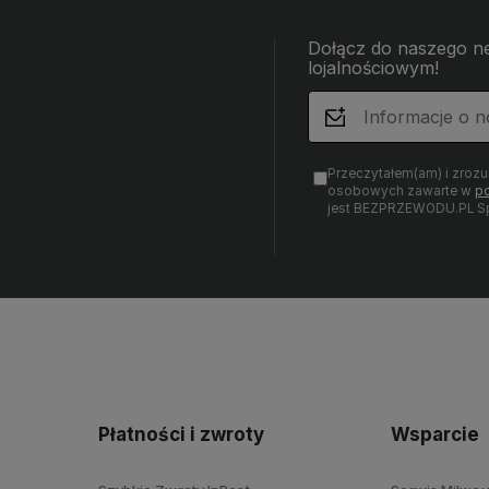
Dołącz do naszego ne
lojalnościowym!
Przeczytałem(am) i zroz
osobowych zawarte w
po
jest BEZPRZEWODU.PL Sp.
Płatności i zwroty
Wsparcie