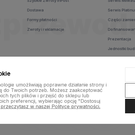
Szybkie Zwroty InPost
Serwis Milwa
Dostawa
Serwis Platin
Formy płatności
Części zamie
Zwroty i reklamacje
Dofinansowan
Prezentacja
Jednostki bu
Testuj MX FUE
Voucher prez
okie
nologie umożliwiają poprawne działanie strony i
ę do Twoich potrzeb. Możesz zaakceptować
ch tych plików i przejść do sklepu lub
ich preferencji, wybierając opcję "Dostosuj
 przeczytasz w naszej Polityce prywatności.
nternetowy Shoper Premium
Szablon Shoper Modern 3.0™
od GrowC