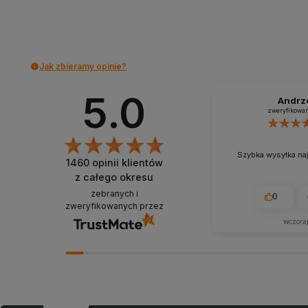
Do koszyka
Do koszyka
Jak zbieramy opinie?
5.0
Andrz
zweryfikowa
Szybka wysyłka na
1460
opinii klientów
z całego okresu
zebranych i
0
zweryfikowanych przez
wczora