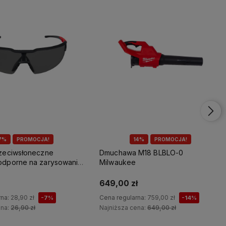
7%
PROMOCJA!
14%
PROMOCJA!
rzeciwsłoneczne
Dmuchawa M18 BLBLO-0
odporne na zarysowania
Milwaukee
649,00 zł
rna:
28,90 zł
Cena regularna:
759,00 zł
-7%
-14%
ena:
26,90 zł
Najniższa cena:
649,00 zł