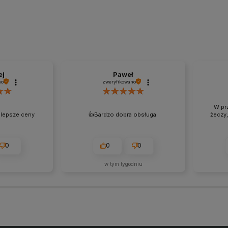
ej
Paweł
no
zweryfikowano
W pr
jlepsze ceny
👍️Bardzo dobra obsługa.
żeczy,
0
0
0
j
w tym tygodniu