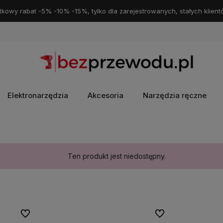
kowy rabat -5% -10% -15%, tylko dla zarejestrowanych, stałych klient
Elektronarzędzia
Akcesoria
Narzędzia ręczne
Ten produkt jest niedostępny.
Do ulubionych
Do ulubionych