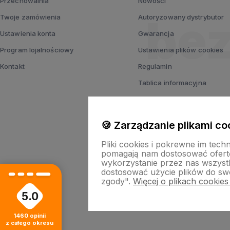
Przechowalnia
Nowości
Twoje zamówienia
Autoryzowany dystrybutor
Ustawienia konta
Gwarancja
Program lojalnościowy
Ustawienia plików cookies
Kontakt
Regulamin
Tablica informacyjna
Polityka prywatności
🍪 Zarządzanie plikami co
Pliki cookies i pokrewne im tech
pomagają nam dostosować ofert
wykorzystanie przez nas wszystki
dostosować użycie plików do swo
zgody".
Więcej o plikach cookies
5.0
Sklep i
1460
opinii
z całego okresu