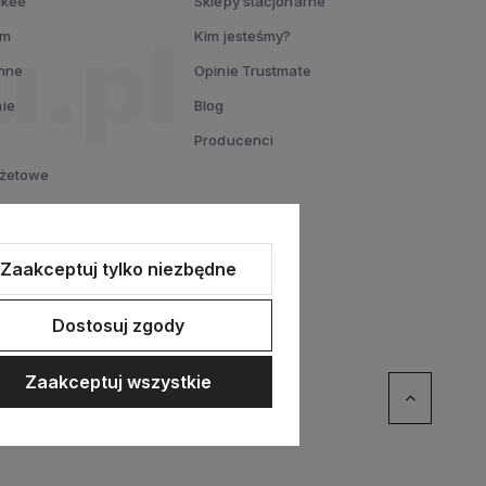
ukee
Sklepy stacjonarne
um
Kim jesteśmy?
nne
Opinie Trustmate
ie
Blog
Producenci
dżetowe
L
entowy
Zaakceptuj tylko niezbędne
Dostosuj zgody
Zaakceptuj wszystkie
ommerce