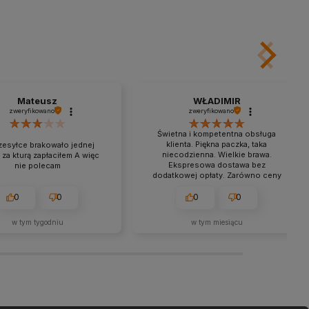
Do koszyka
Do koszyka
Mateusz
WŁADIMIR
zweryfikowano
zweryfikowano
Świetna i kompetentna obsługa
klienta. Piękna paczka, taka
zesyłce brakowało jednej
niecodzienna. Wielkie brawa.
 za kturą zapłaciłem A więc
Ekspresowa dostawa bez
nie polecam
dodatkowej opłaty. Zarówno ceny
jak i jakość są na dobrym poziomie.
0
0
0
0
w tym tygodniu
w tym miesiącu