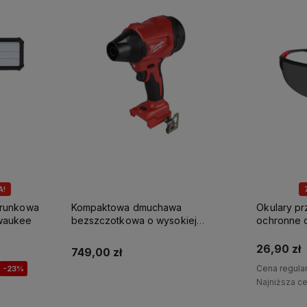
A!
erunkowa
Kompaktowa dmuchawa
Okulary p
waukee
bezszczotkowa o wysokiej
ochronne 
prędkości M18 BLHSB-0 Milwaukee
Milwaukee
26,90 zł
749,00 zł
Cena regula
-23%
Najniższa c
Powiadom o dostępności