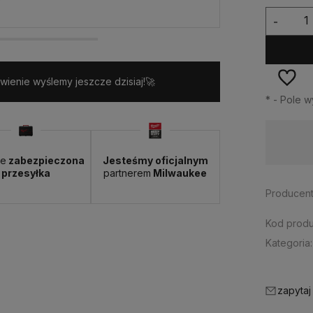
-
ienie wyślemy jeszcze dzisiaj!🚀
*
- Pole 
Dostępność:
> 10 szt.
ie
zabezpieczona
Jesteśmy oficjalnym
przesyłka
partnerem
Milwaukee
Producent
Kod produ
Kategoria:
zapytaj