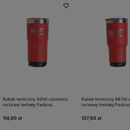
Do ulubionych
Kubek termiczny 591ml czerwony
Kubek termiczny 887ml 
na kawę herbatę Packout
na kawę herbatę Packou
Milwaukee
Milwaukee
114,90 zł
137,90 zł