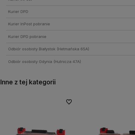
Kurier DPD
Kurier InPost pobranie
Kurier DPD pobranie
Odbiór osobisty Białystok
(Hetmańska 65A)
Odbiór osobisty Gdynia
(Hutnicza 47A)
Inne z tej kategorii
onych
onych
Do ulubionych
Do ulubionych