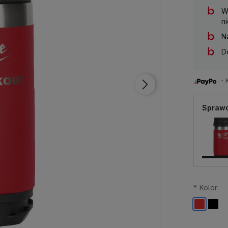
W
n
N
D
・Ku
Sprawd
*
Kolor: