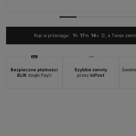
Kup w przeciągu:
1
17
13
⏰, a Twoje zamów
Dostawa:
Darmowa
Bezpieczne
płatności
Szybkie zwroty
Świetn
BLIK
dzięki PayU
przez
InPost