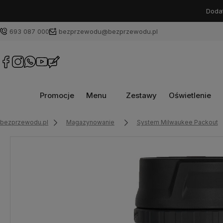
Dodat
693 087 000
bezprzewodu@bezprzewodu.pl
Promocje
Menu
Zestawy
Oświetlenie
bezprzewodu.pl
Magazynowanie
System Milwaukee Packout