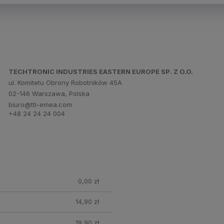
TECHTRONIC INDUSTRIES EASTERN EUROPE SP. Z O.O.
ul. Komitetu Obrony Robotników 45A
02-146 Warszawa, Polska
biuro@tti-emea.com
+48 24 24 24 004
0,00 zł
14,90 zł
19,90 zł