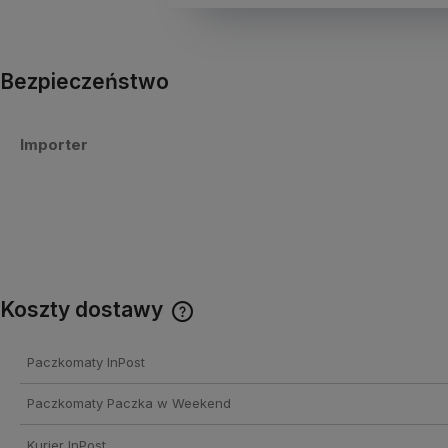
Bezpieczeństwo
Importer
Koszty dostawy
Cena nie zawiera ewentualnych
Paczkomaty InPost
kosztów płatności
Paczkomaty Paczka w Weekend
Kurier InPost