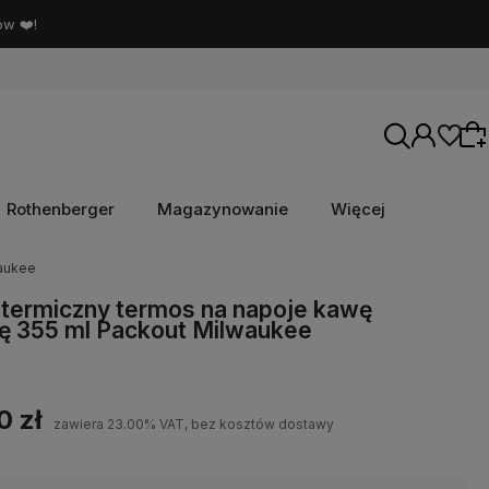
ów ❤️!
Rothenberger
Magazynowanie
Więcej
waukee
Wybierz coś dla siebie z naszej aktualnej
termiczny termos na napoje kawę
ę 355 ml Packout Milwaukee
oferty lub zaloguj się, aby przywrócić dodane
produkty do listy z poprzedniej sesji.
0 zł
zawiera 23.00% VAT, bez kosztów dostawy