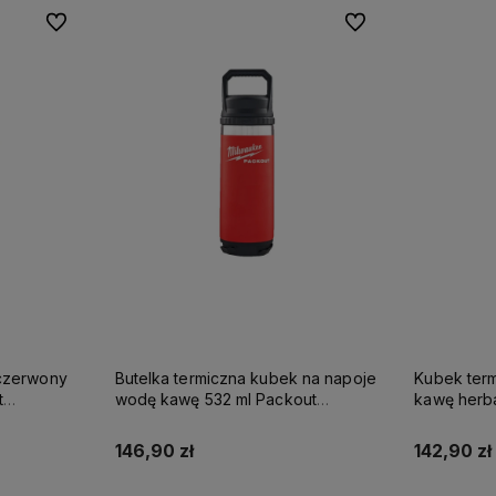
Do ulubionych
Do ulubionych
czerwony
Butelka termiczna kubek na napoje
Kubek term
t
wodę kawę 532 ml Packout
kawę herbatę 532 ml Packout
Milwaukee
Milwaukee
146,90 zł
142,90 zł