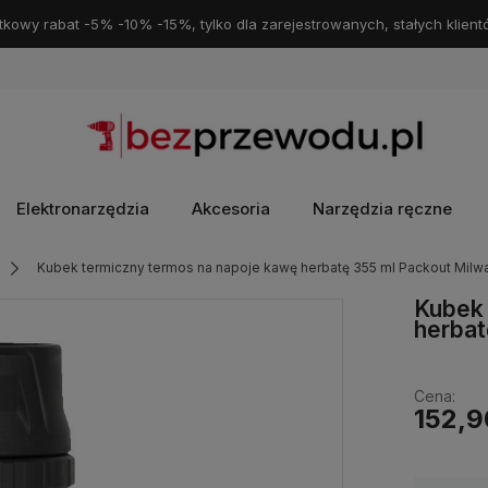
kowy rabat -5% -10% -15%, tylko dla zarejestrowanych, stałych klient
Elektronarzędzia
Akcesoria
Narzędzia ręczne
Kubek termiczny termos na napoje kawę herbatę 355 ml Packout Mil
Kubek 
herbat
Cena:
152,9