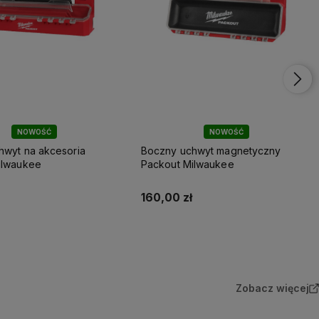
NOWOŚĆ
NOWOŚĆ
hwyt na akcesoria
Boczny uchwyt magnetyczny
ilwaukee
Packout Milwaukee
160,00 zł
Do koszyka
Do koszyka
Zobacz więcej