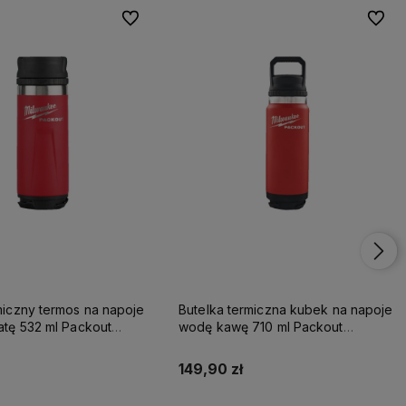
Do ulubionych
Do ulu
iczny termos na napoje
Butelka termiczna kubek na napoje
wodę kawę 710 ml Packout
Milwaukee
149,90 zł