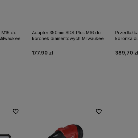
s M16 do
Adapter 350mm SDS-Plus M16 do
Przedłużk
Milwaukee
koronek diamentowych Milwaukee
koronka d
177,90 zł
389,70 z
Do koszyka
Do ulubionych
Do ulubionych