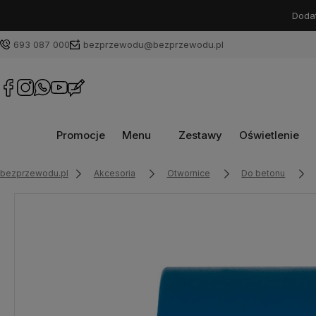
Dodat
693 087 000
bezprzewodu@bezprzewodu.pl
Promocje
Menu
Zestawy
Oświetlenie
bezprzewodu.pl
Akcesoria
Otwornice
Do betonu