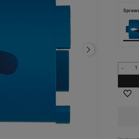
Sprawd
-
Dostępność:
> 10 szt.