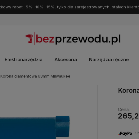
kowy rabat -5% -10% -15%, tylko dla zarejestrowanych, stałych klient
Elektronarzędzia
Akcesoria
Narzędzia ręczne
Korona diamentowa 68mm Milwaukee
Koron
Cena:
265,2
・Ku