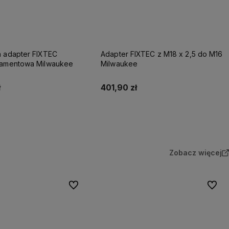
a adapter FIXTEC
Adapter FIXTEC z M18 x 2,5 do M16
iamentowa Milwaukee
Milwaukee
ł
401,90 zł
Do koszyka
Do koszyka
Zobacz więcej
Do ulubionych
Do ulu