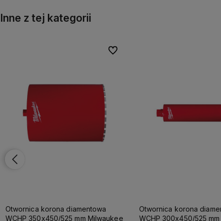
Inne z tej kategorii
onych
onych
Do ulubionych
Do ulubionych
Otwornica korona diamentowa
Otwornica korona diam
WCHP 350x450/525 mm Milwaukee
WCHP 300x450/525 mm 