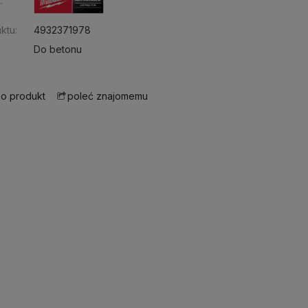
:
ktu:
4932371978
Do betonu
 o produkt
poleć znajomemu