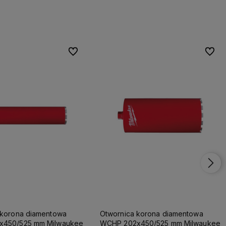
Do ulubionych
Do ulubionych
Do ulu
Do ulu
 korona diamentowa
Otwornica korona diamentowa
x450/525 mm Milwaukee
WCHP 202x450/525 mm Milwaukee