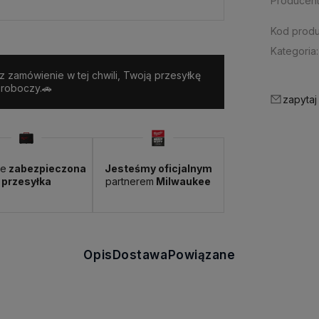
Producent
Kod produ
Kategoria:
sz zamówienie w tej chwili, Twoją przesyłkę
 roboczy.🚗
zapytaj
ie
zabezpieczona
Jesteśmy oficjalnym
przesyłka
partnerem
Milwaukee
Opis
Dostawa
Powiązane