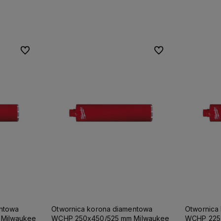
Do ulubionych
Do ulubionych
Do ulubionych
Do ulubionych
entowa
Otwornica korona diamentowa
Otwornica
Milwaukee
WCHP 250x450/525 mm Milwaukee
WCHP 225