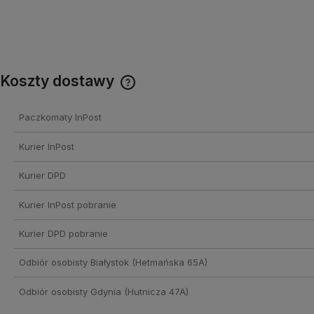
Koszty dostawy
Cena nie zawiera ewentualnych
Paczkomaty InPost
kosztów płatności
Kurier InPost
Kurier DPD
Kurier InPost pobranie
Kurier DPD pobranie
Odbiór osobisty Białystok
(Hetmańska 65A)
Odbiór osobisty Gdynia
(Hutnicza 47A)