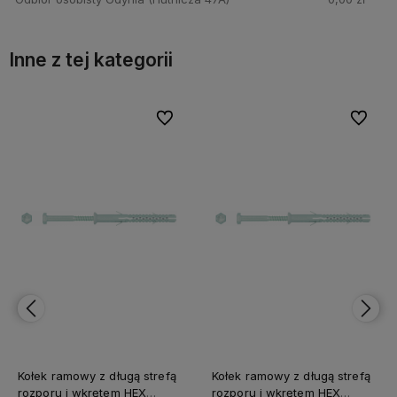
Inne z tej kategorii
bionych
Do ulubionych
Do ulubi
Kołek ramowy z długą strefą
Kołek ramowy z długą strefą
rozporu i wkrętem HEX
rozporu i wkrętem HEX