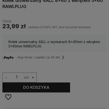
Kołek uniwersalny 4ALL 8x40 z wkrętem 5x60
RAWLPLUG
Cena:
23,99 zł
zawiera 23.00% VAT, bez kosztów dostawy
Kołek uniwersalny 4ALL o wymiarach 8x40mm z wkrętem
5x60mm RAWLPLUG.
・Kup teraz i zapłać za 30 dni
-
szt.
+
DO KOSZYKA