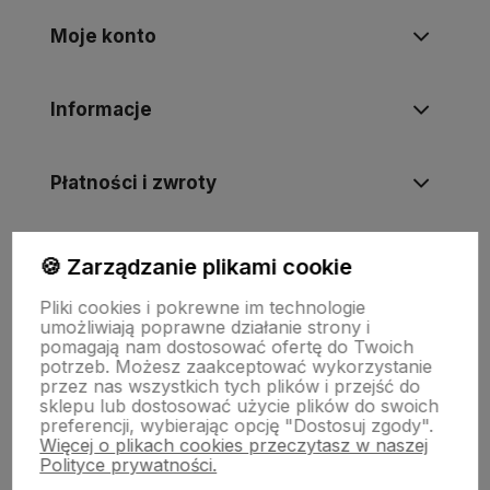
Moje konto
Informacje
Płatności i zwroty
Wsparcie
🍪 Zarządzanie plikami cookie
Pliki cookies i pokrewne im technologie
umożliwiają poprawne działanie strony i
O nas
pomagają nam dostosować ofertę do Twoich
potrzeb. Możesz zaakceptować wykorzystanie
przez nas wszystkich tych plików i przejść do
sklepu lub dostosować użycie plików do swoich
preferencji, wybierając opcję "Dostosuj zgody".
Więcej o plikach cookies przeczytasz w naszej
Polityce prywatności.