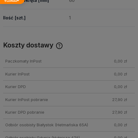
Długość wkręta [mm]
60
Ilość [szt.]
1
Koszty dostawy
Cena nie zawiera ewentualnych kosztów płatności
Paczkomaty InPost
0,00 zł
Kurier InPost
0,00 zł
Kurier DPD
0,00 zł
Kurier InPost pobranie
27,90 zł
Kurier DPD pobranie
27,90 zł
Odbiór osobisty Białystok
(Hetmańska 65A)
0,00 zł
Odbiór osobisty Gdynia
(Hutnicza 47A)
0,00 zł