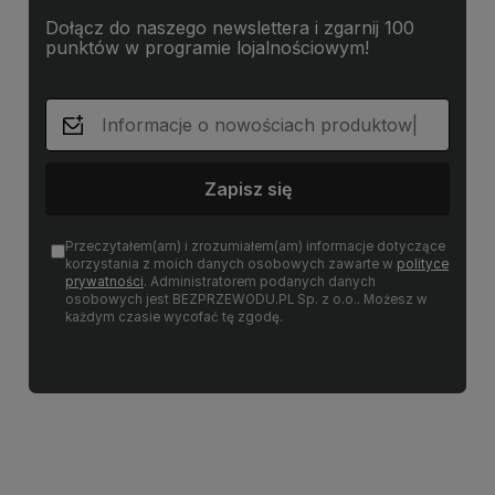
Dołącz do naszego newslettera i zgarnij 100
punktów w programie lojalnościowym!
Zapisz się
Przeczytałem(am) i zrozumiałem(am) informacje dotyczące
korzystania z moich danych osobowych zawarte w
polityce
prywatności
. Administratorem podanych danych
osobowych jest BEZPRZEWODU.PL Sp. z o.o.. Możesz w
każdym czasie wycofać tę zgodę.