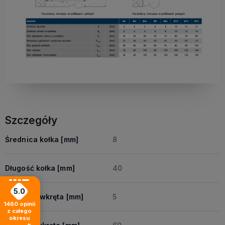
Szczegóły
Średnica kołka [mm]
8
Długość kołka [mm]
40
5.0
Średnica wkręta [mm]
5
1460
opinii
z całego
okresu