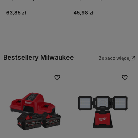
10x200mm Koelner
10x160mm Koelner
63,85 zł
45,98 zł
Do koszyka
Do koszyka
Bestsellery Milwaukee
Zobacz więcej
Do ulubionych
Do ulubi