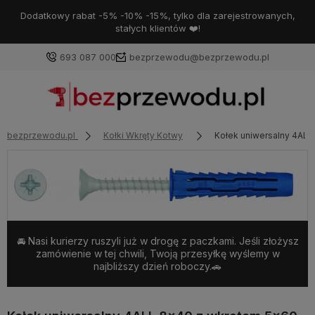
Dodatkowy rabat -5% -10% -15%, tylko dla zarejestrowanych,
stałych klientów ❤️!
693 087 000
bezprzewodu@bezprzewodu.pl
bezprzewodu.pl
Kołki Wkręty Kotwy
Kołek uniwersalny 4AL
🚘 Nasi kurierzy ruszyli już w drogę z paczkami. Jeśli złożysz
zamówienie w tej chwili, Twoją przesyłkę wyślemy w
najbliższy dzień roboczy.🚗