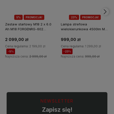
5%
PROMOCJA!
23%
PROMOCJA!
Zestaw startowy M18 2 x 6.0
Lampa strefowa
Ah M18 FORGENRG-602
wielokierunkowa 4500lm M18
Milwaukee
MDTL-0 Milwaukee
2 099,00 zł
999,00 zł
Cena regularna:
2 199,00 zł
Cena regularna:
1 299,00 zł
-5%
-23%
Najniższa cena:
2 999,00 zł
Najniższa cena:
999,00 zł
Do koszyka
Do koszyka
NEWSLETTER
Zapisz się!