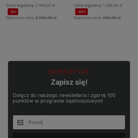
Cena regularna:
2 199,00 zł
Cena regularna:
1 299,00 zł
-5%
-23%
Najniższa cena:
2 999,00 zł
Najniższa cena:
999,00 zł
Do koszyka
Do koszyka
NEWSLETTER
Zapisz się!
Dołącz do naszego newslettera i zgarnij 100
punktów w programie lojalnościowym!