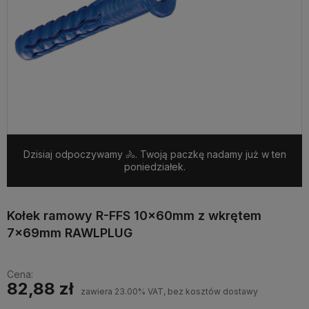
Dzisiaj odpoczywamy 🚴. Twoją paczkę nadamy już w ten
poniedziałek.
Kołek ramowy R-FFS 10x60mm z wkrętem
7x69mm RAWLPLUG
Cena:
82,88 zł
zawiera 23.00% VAT, bez kosztów dostawy