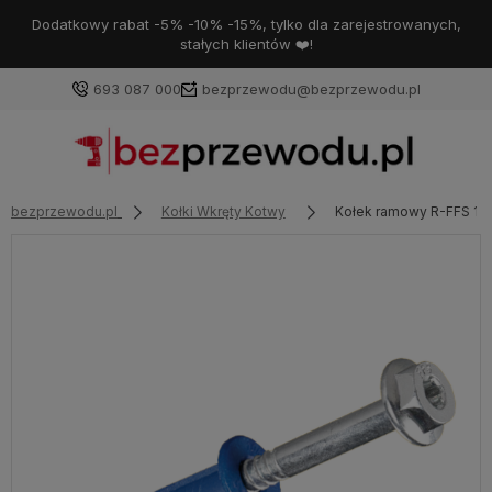
Dodatkowy rabat -5% -10% -15%, tylko dla zarejestrowanych,
stałych klientów ❤️!
693 087 000
bezprzewodu@bezprzewodu.pl
bezprzewodu.pl
Kołki Wkręty Kotwy
Kołek ramowy R-FFS 