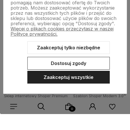
Płatności i zwroty
pomagają nam dostosować ofertę do Twoich
potrzeb. Możesz zaakceptować wykorzystanie
przez nas wszystkich tych plików i przejść do
sklepu lub dostosować użycie plików do swoich
Wsparcie
preferencji, wybierając opcję "Dostosuj zgody".
Więcej o plikach cookies przeczytasz w naszej
Polityce prywatności.
O nas
Zaakceptuj tylko niezbędne
Dostosuj zgody
Zaakceptuj wszystkie
Sklep internetowy Shoper Premium
Szablon Shoper Modern 3.0™
od GrowCommerce