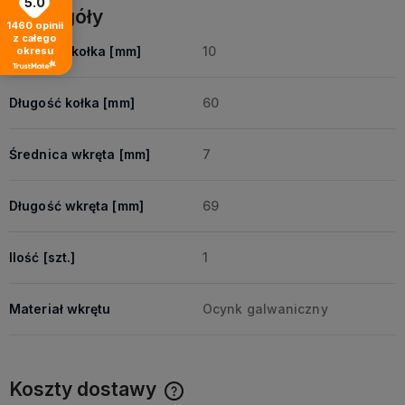
5.0
Szczegóły
1460
opinii
z całego
Średnica kołka [mm]
10
okresu
Długość kołka [mm]
60
Średnica wkręta [mm]
7
Długość wkręta [mm]
69
Ilość [szt.]
1
Materiał wkrętu
Ocynk galwaniczny
Koszty dostawy