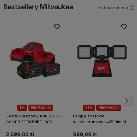
Bestsellery Milwaukee
Zobacz więcej
Do ulubionych
Do ulubi
5%
PROMOCJA!
23%
PROMOCJA!
Zestaw startowy M18 2 x 6.0
Lampa strefowa
Ah M18 FORGENRG-602
wielokierunkowa 4500lm M18
Milwaukee
MDTL-0 Milwaukee
2 099,00 zł
999,00 zł