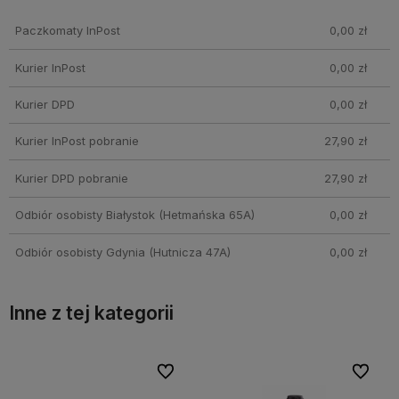
Cena nie zawiera ewentualnych kosztów płatności
Paczkomaty InPost
0,00 zł
Kurier InPost
0,00 zł
Kurier DPD
0,00 zł
Kurier InPost pobranie
27,90 zł
Kurier DPD pobranie
27,90 zł
Odbiór osobisty Białystok
(Hetmańska 65A)
0,00 zł
Odbiór osobisty Gdynia
(Hutnicza 47A)
0,00 zł
Inne z tej kategorii
bionych
bionych
Do ulubionych
Do ulubionych
Do ulubi
Do ulubi