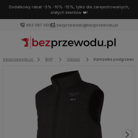
Dodatkowy rabat -5% -10% -15%, tylko dla zarejestrowanych,
stałych klientów ❤️!
693 087 000
bezprzewodu@bezprzewodu.pl
bezprzewodu.pl
BHP
Odzież
Kamizelka podgrzewan