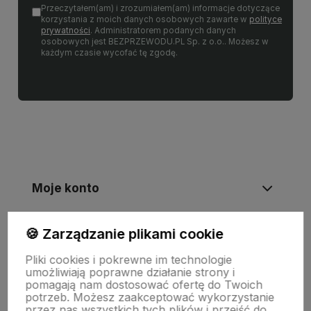
Przeczytałem(am) i zrozumiałem(am) informacje dotyczące
korzystania z moich danych osobowych zawarte w
polityce
prywatności
. Administratorem podanych danych
osobowych jest BEZPRZEWODU.PL Sp. z o.o.. Możesz w
każdym czasie wycofać tę zgodę.
Moje konto
🍪 Zarządzanie plikami cookie
Informacje
Pliki cookies i pokrewne im technologie
umożliwiają poprawne działanie strony i
Płatności i zwroty
pomagają nam dostosować ofertę do Twoich
potrzeb. Możesz zaakceptować wykorzystanie
przez nas wszystkich tych plików i przejść do