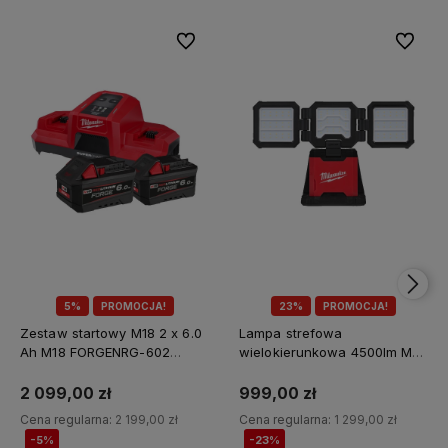
Do ulubionych
Do ulubi
5%
PROMOCJA!
23%
PROMOCJA!
Zestaw startowy M18 2 x 6.0
Lampa strefowa
Ah M18 FORGENRG-602
wielokierunkowa 4500lm M18
Milwaukee
MDTL-0 Milwaukee
2 099,00 zł
999,00 zł
Cena regularna:
2 199,00 zł
Cena regularna:
1 299,00 zł
-5%
-23%