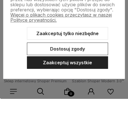
sklepu lub dostosować użycie plików do swoich
Wsparcie
preferencji, wybierając opcję "Dostosuj zgody".
Więcej o plikach cookies przeczytasz w naszej
Polityce prywatności.
O nas
Zaakceptuj tylko niezbędne
Dostosuj zgody
Zaakceptuj wszystkie
Sklep internetowy Shoper Premium
Szablon Shoper Modern 3.0™
od GrowCommerce
Wybierz coś dla siebie z naszej aktualnej oferty lub zaloguj
się, aby przywrócić dodane produkty do listy z poprzedniej