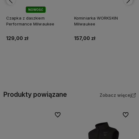
NOWOŚĆ
Czapka z daszkiem
Kominiarka WORKSKIN
Performance Milwaukee
Milwaukee
129,00 zł
157,00 zł
Do koszyka
Do koszyka
Produkty powiązane
Zobacz więcej
Do ulubionych
Do ulubi