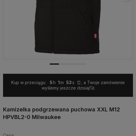
Kup w przeciągu:
5
1
53
⏰, a Twoje zamówienie
wyślemy jeszcze dzisiaj!🚀
Kamizelka podgrzewana puchowa XXL M12
HPVBL2-0 Milwaukee
Cena: