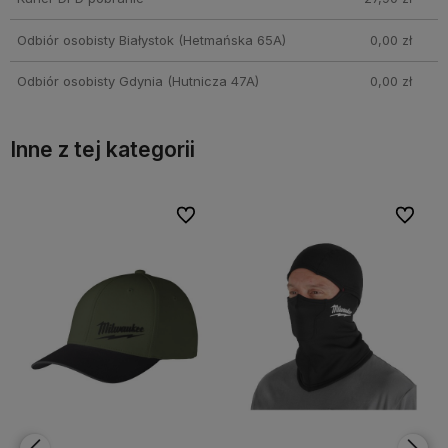
Odbiór osobisty Białystok
(Hetmańska 65A)
0,00 zł
Odbiór osobisty Gdynia
(Hutnicza 47A)
0,00 zł
Inne z tej kategorii
bionych
bionych
Do ulubionych
Do ulubionych
Do ulubi
Do ulubi