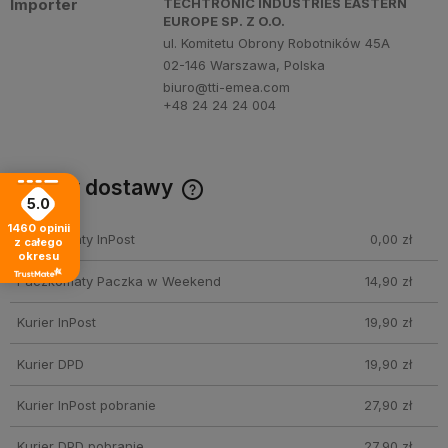
Importer
TECHTRONIC INDUSTRIES EASTERN
EUROPE SP. Z O.O.
ul. Komitetu Obrony Robotników 45A
02-146 Warszawa, Polska
biuro@tti-emea.com
+48 24 24 24 004
Koszty dostawy
5.0
Cena nie zawiera ewentualnych kosztów płatności
1460
opinii
Paczkomaty InPost
0,00 zł
z całego
okresu
Paczkomaty Paczka w Weekend
14,90 zł
Kurier InPost
19,90 zł
Kurier DPD
19,90 zł
Kurier InPost pobranie
27,90 zł
Kurier DPD pobranie
27,90 zł