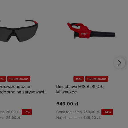
7%
PROMOCJA!
14%
PROMOCJA!
rzeciwsłoneczne
Dmuchawa M18 BLBLO-0
odporne na zarysowania
Milwaukee
649,00 zł
rna:
28,90 zł
Cena regularna:
759,00 zł
-7%
-14%
ena:
26,90 zł
Najniższa cena:
649,00 zł