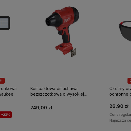
A!
erunkowa
Kompaktowa dmuchawa
Okulary p
waukee
bezszczotkowa o wysokiej
ochronne 
prędkości M18 BLHSB-0 Milwaukee
Milwaukee
26,90 zł
749,00 zł
Cena regula
-23%
Najniższa c
Powiadom o dostępności