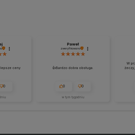
ej
Paweł
no
zweryfikowano
W pr
jlepsze ceny
👍️Bardzo dobra obsługa.
żeczy,
0
0
0
dniu
w tym tygodniu