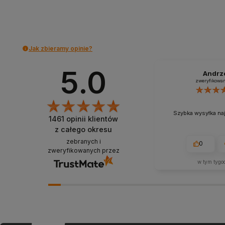
Do koszyka
Do koszyka
Jak zbieramy opinie?
5.0
Andrz
zweryfikowa
Szybka wysyłka na
1461
opinii klientów
z całego okresu
zebranych i
0
zweryfikowanych przez
w tym tygo