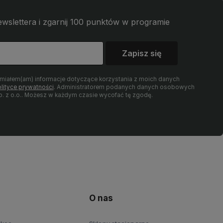
wslettera i zgarnij 100 punktów w programie
Zapisz się
umiałem(am) informacje dotyczące korzystania z moich danych
lityce prywatności
. Administratorem podanych danych osobowych
 z o.o.. Możesz w każdym czasie wycofać tę zgodę.
O nas