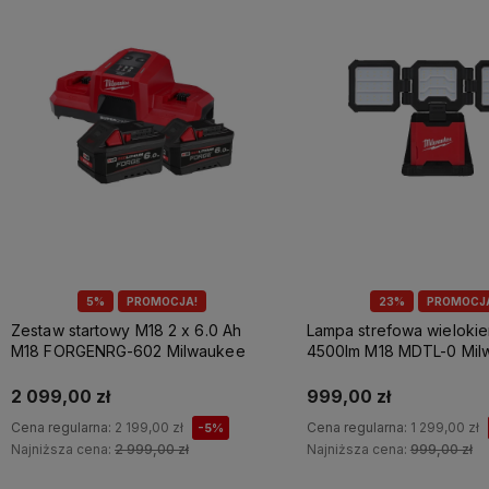
5%
PROMOCJA!
23%
PROMOCJ
Zestaw startowy M18 2 x 6.0 Ah
Lampa strefowa wieloki
M18 FORGENRG-602 Milwaukee
4500lm M18 MDTL-0 Mil
2 099,00 zł
999,00 zł
Cena regularna:
2 199,00 zł
Cena regularna:
1 299,00 zł
-5%
Najniższa cena:
2 999,00 zł
Najniższa cena:
999,00 zł