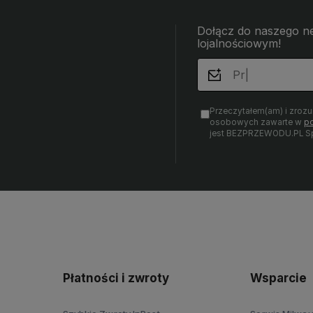
Dołącz do naszego ne
lojalnościowym!
Przeczytałem(am) i zroz
osobowych zawarte w
po
jest BEZPRZEWODU.PL Sp.
Płatności i zwroty
Wsparcie