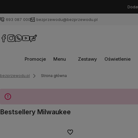
Dodat
693 087 000
bezprzewodu@bezprzewodu.pl
Promocje
Menu
Zestawy
Oświetlenie
bezprzewodu.pl
Strona główna
Bestsellery Milwaukee
Do ulubionych