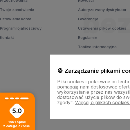
Przechowalnia
Nowości
Twoje zamówienia
Autoryzowany dystrybutor
Ustawienia konta
Gwarancja
Program lojalnościowy
Ustawienia plików cookies
Kontakt
Regulamin
Tablica informacyjna
Polityka prywatności
🍪 Zarządzanie plikami co
Pliki cookies i pokrewne im tech
pomagają nam dostosować ofert
wykorzystanie przez nas wszystki
dostosować użycie plików do swo
zgody".
Więcej o plikach cookies
5.0
Sklep i
1461
opinii
z całego okresu