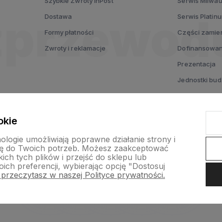
Szybkie Zwroty InPost
Serwis Milwa
Dostawa
Serwis Platin
Formy płatności
Części zamie
Zwroty i reklamacje
Dofinansowan
Prezentacja
Jednostki bu
Testuj MX FUE
Voucher prez
okie
nologie umożliwiają poprawne działanie strony i
ę do Twoich potrzeb. Możesz zaakceptować
ch tych plików i przejść do sklepu lub
ich preferencji, wybierając opcję "Dostosuj
 przeczytasz w naszej Polityce prywatności.
nternetowy Shoper Premium
Szablon Shoper Modern 3.0™
od GrowC