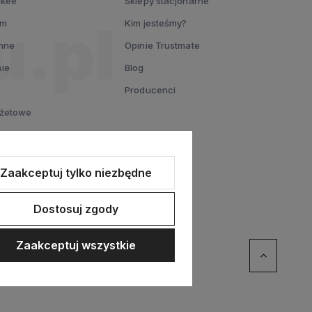
ukee
Sklepy stacjonarne
um
Kim jesteśmy?
nne
Opinie Trustmate
ie
Blog
Producenci
dżetowe
L
entowy
Zaakceptuj tylko niezbędne
Dostosuj zgody
Zaakceptuj wszystkie
ommerce