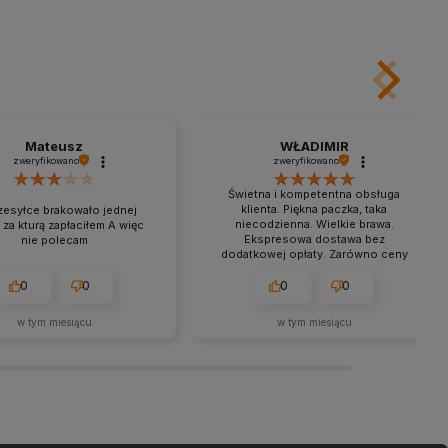
Do koszyka
Do koszyka
Mateusz
WŁADIMIR
zweryfikowano
zweryfikowano
Świetna i kompetentna obsługa
klienta. Piękna paczka, taka
zesyłce brakowało jednej
niecodzienna. Wielkie brawa.
 za kturą zapłaciłem A więc
Ekspresowa dostawa bez
nie polecam
dodatkowej opłaty. Zarówno ceny
jak i jakość są na dobrym poziomie.
0
0
0
0
w tym miesiącu
w tym miesiącu