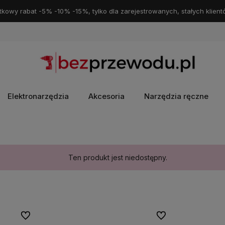
kowy rabat -5% -10% -15%, tylko dla zarejestrowanych, stałych klient
Elektronarzędzia
Akcesoria
Narzędzia ręczne
Ten produkt jest niedostępny.
Do ulubionych
Do ulubionych