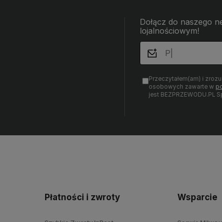
Dołącz do naszego ne
lojalnościowym!
Przeczytałem(am) i zroz
osobowych zawarte w
po
jest BEZPRZEWODU.PL Sp.
Płatności i zwroty
Wsparcie