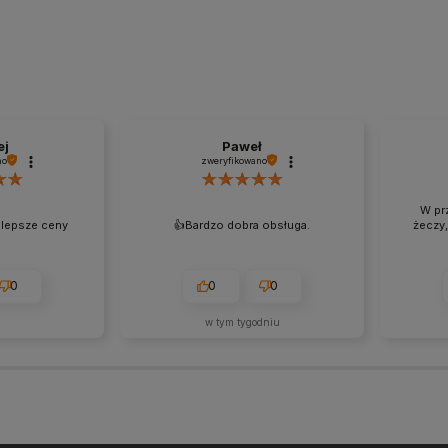
ej
Paweł
no
zweryfikowano
W pr
jlepsze ceny
👍️Bardzo dobra obsługa.
żeczy,
0
0
0
w tym tygodniu