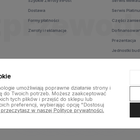
Szybkie Zwroty InPost
Serwis Milwa
Dostawa
Serwis Platin
Formy płatności
Części zamie
Zwroty i reklamacje
Dofinansowan
Prezentacja
Jednostki bu
Testuj MX FUE
Voucher prez
okie
nologie umożliwiają poprawne działanie strony i
ę do Twoich potrzeb. Możesz zaakceptować
ch tych plików i przejść do sklepu lub
ich preferencji, wybierając opcję "Dostosuj
 przeczytasz w naszej Polityce prywatności.
nternetowy Shoper Premium
Szablon Shoper Modern 3.0™
od GrowC