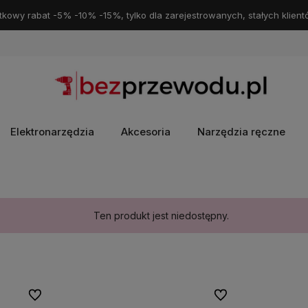
kowy rabat -5% -10% -15%, tylko dla zarejestrowanych, stałych klient
Elektronarzędzia
Akcesoria
Narzędzia ręczne
Ten produkt jest niedostępny.
Do ulubionych
Do ulubionych