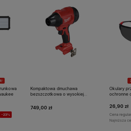
A!
erunkowa
Kompaktowa dmuchawa
Okulary p
waukee
bezszczotkowa o wysokiej
ochronne 
prędkości M18 BLHSB-0 Milwaukee
Milwaukee
26,90 zł
749,00 zł
Cena regula
-23%
Najniższa c
Powiadom o dostępności