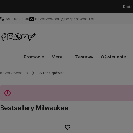
Dodat
693 087 000
bezprzewodu@bezprzewodu.pl
Promocje
Menu
Zestawy
Oświetlenie
bezprzewodu.pl
Strona główna
Bestsellery Milwaukee
Do ulubionych