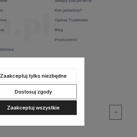
ukee
Sklepy stacjonarne
um
Kim jesteśmy?
nne
Opinie Trustmate
ie
Blog
Producenci
dżetowe
L
entowy
Zaakceptuj tylko niezbędne
Dostosuj zgody
Zaakceptuj wszystkie
ommerce