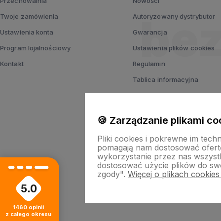
Przechowalnia
Nowości
Twoje zamówienia
Autoryzowany dystrybutor
Ustawienia konta
Gwarancja
Program lojalnościowy
Ustawienia plików cookies
Kontakt
Regulamin
Tablica informacyjna
Polityka prywatności
🍪 Zarządzanie plikami co
Pliki cookies i pokrewne im tech
pomagają nam dostosować ofert
wykorzystanie przez nas wszystki
dostosować użycie plików do swo
zgody".
Więcej o plikach cookies
5.0
Sklep i
1460
opinii
z całego okresu