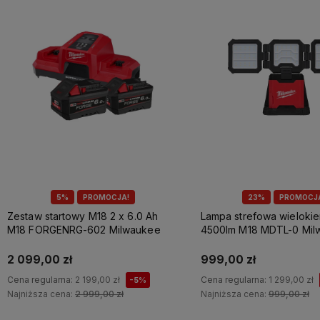
5%
PROMOCJA!
23%
PROMOCJ
Zestaw startowy M18 2 x 6.0 Ah
Lampa strefowa wieloki
M18 FORGENRG-602 Milwaukee
4500lm M18 MDTL-0 Mil
2 099,00 zł
999,00 zł
Cena regularna:
2 199,00 zł
Cena regularna:
1 299,00 zł
-5%
Najniższa cena:
2 999,00 zł
Najniższa cena:
999,00 zł