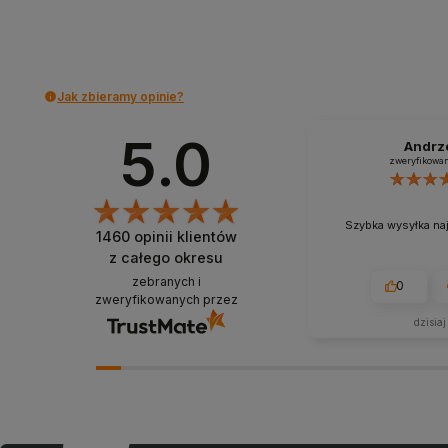
Do koszyka
Do koszyka
Jak zbieramy opinie?
5.0
Andrz
zweryfikowa
Szybka wysyłka na
1460
opinii klientów
z całego okresu
zebranych i
0
zweryfikowanych przez
dzisiaj