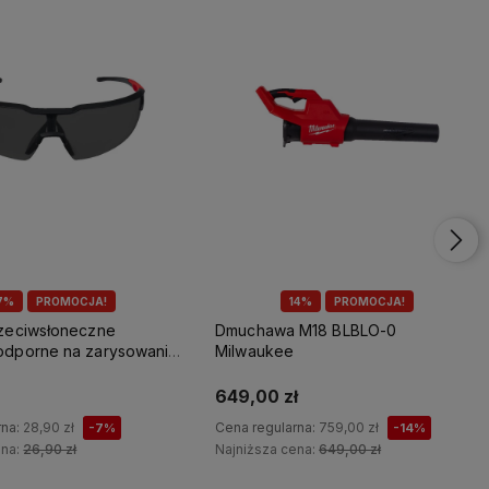
7%
PROMOCJA!
14%
PROMOCJA!
rzeciwsłoneczne
Dmuchawa M18 BLBLO-0
odporne na zarysowania
Milwaukee
649,00 zł
rna:
28,90 zł
Cena regularna:
759,00 zł
-7%
-14%
ena:
26,90 zł
Najniższa cena:
649,00 zł