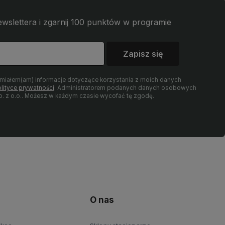
wslettera i zgarnij 100 punktów w programie
Zapisz się
umiałem(am) informacje dotyczące korzystania z moich danych
lityce prywatności
. Administratorem podanych danych osobowych
 z o.o.. Możesz w każdym czasie wycofać tę zgodę.
O nas