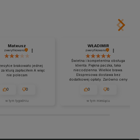
Do koszyka
Do koszyka
Mateusz
WŁADIMIR
zweryfikowano
zweryfikowano
Świetna i kompetentna obsługa
klienta. Piękna paczka, taka
zesyłce brakowało jednej
niecodzienna. Wielkie brawa.
 za kturą zapłaciłem A więc
Ekspresowa dostawa bez
nie polecam
dodatkowej opłaty. Zarówno ceny
jak i jakość są na dobrym poziomie.
0
0
0
0
w tym tygodniu
w tym miesiącu