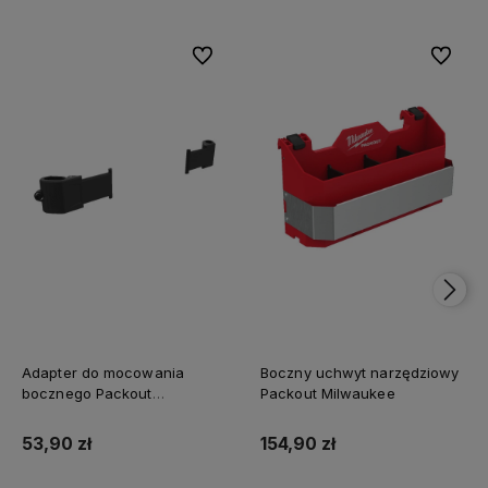
Do ulubionych
Do ulubi
Adapter do mocowania
Boczny uchwyt narzędziowy
bocznego Packout
Packout Milwaukee
Milwaukee
53,90 zł
154,90 zł