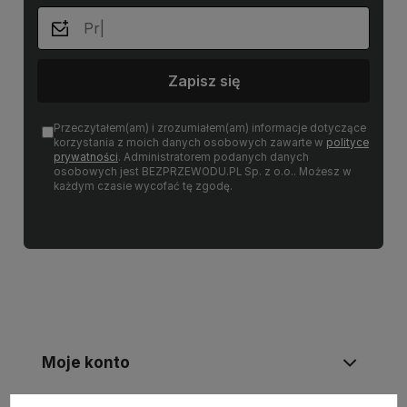
Zapisz się
Przeczytałem(am) i zrozumiałem(am) informacje dotyczące
korzystania z moich danych osobowych zawarte w
polityce
prywatności
. Administratorem podanych danych
osobowych jest BEZPRZEWODU.PL Sp. z o.o.. Możesz w
każdym czasie wycofać tę zgodę.
Moje konto