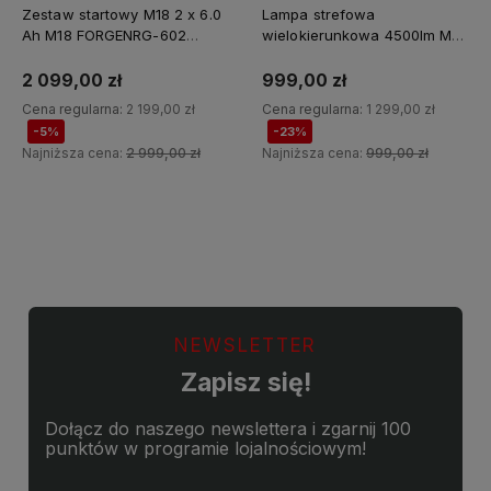
Zestaw startowy M18 2 x 6.0
Lampa strefowa
Ah M18 FORGENRG-602
wielokierunkowa 4500lm M18
Milwaukee
MDTL-0 Milwaukee
2 099,00 zł
999,00 zł
Cena regularna:
2 199,00 zł
Cena regularna:
1 299,00 zł
-5%
-23%
Najniższa cena:
2 999,00 zł
Najniższa cena:
999,00 zł
Do koszyka
Do koszyka
NEWSLETTER
Zapisz się!
Dołącz do naszego newslettera i zgarnij 100
punktów w programie lojalnościowym!