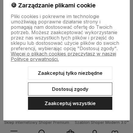
🍪 Zarządzanie plikami cookie
Informacje
Pliki cookies i pokrewne im technologie
umożliwiają poprawne działanie strony i
Płatności i zwroty
pomagają nam dostosować ofertę do Twoich
potrzeb. Możesz zaakceptować wykorzystanie
przez nas wszystkich tych plików i przejść do
sklepu lub dostosować użycie plików do swoich
Wsparcie
preferencji, wybierając opcję "Dostosuj zgody".
Więcej o plikach cookies przeczytasz w naszej
Polityce prywatności.
O nas
Zaakceptuj tylko niezbędne
Dostosuj zgody
Zaakceptuj wszystkie
Sklep internetowy Shoper Premium
Szablon Shoper Modern 3.0™
od GrowCommerce