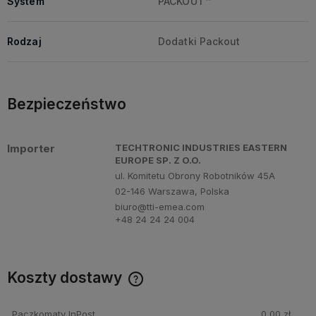
System
PACKOUT™
Rodzaj
Dodatki Packout
Bezpieczeństwo
Importer
TECHTRONIC INDUSTRIES EASTERN
EUROPE SP. Z O.O.
ul. Komitetu Obrony Robotników 45A
02-146 Warszawa, Polska
biuro@tti-emea.com
+48 24 24 24 004
Koszty dostawy
Cena nie zawiera ewentualnych kosztów płatności
Paczkomaty InPost
0,00 zł