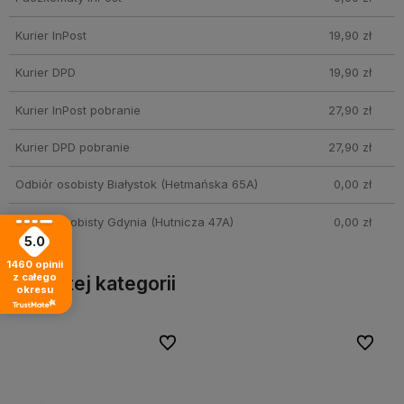
Kurier InPost
19,90 zł
Kurier DPD
19,90 zł
Kurier InPost pobranie
27,90 zł
Kurier DPD pobranie
27,90 zł
Odbiór osobisty Białystok
(Hetmańska 65A)
0,00 zł
Odbiór osobisty Gdynia
(Hutnicza 47A)
0,00 zł
5.0
1460
opinii
z całego
Inne z tej kategorii
okresu
bionych
bionych
Do ulubionych
Do ulubionych
Do ulubi
Do ulubi