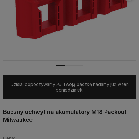
Dzisiaj odpoczywamy 🚴. Twoją paczkę nadamy już w ten
poniedziałek.
Boczny uchwyt na akumulatory M18 Packout
Milwaukee
Cena: