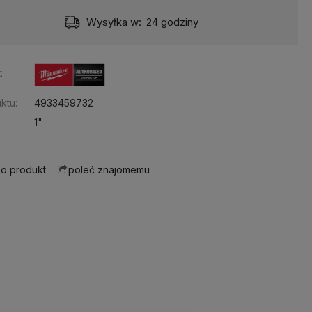
Wysyłka w:
24 godziny
:
ktu:
4933459732
1"
 o produkt
poleć znajomemu