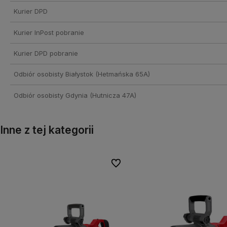
Kurier DPD
Kurier InPost pobranie
Kurier DPD pobranie
Odbiór osobisty Białystok
(Hetmańska 65A)
Odbiór osobisty Gdynia
(Hutnicza 47A)
Inne z tej kategorii
onych
onych
Do ulubionych
Do ulubionych