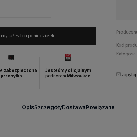
Dostępność:
> 3 szt.
Producent
my już w ten poniedziałek.
Kod produ
Kategoria:
ie
zabezpieczona
Jesteśmy oficjalnym
zapytaj
przesyłka
partnerem
Milwaukee
Opis
Szczegóły
Dostawa
Powiązane