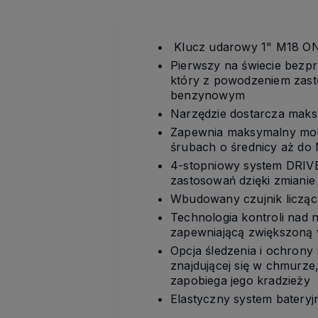
Klucz udarowy 1" M18 O
Pierwszy na świecie bez
który z powodzeniem zast
benzynowym
Narzędzie dostarcza mak
Zapewnia maksymalny mome
śrubach o średnicy aż do
4-stopniowy system DRIV
zastosowań dzięki zmiani
Wbudowany czujnik liczą
Technologia kontroli nad
zapewniającą zwiększoną 
Opcja śledzenia i ochron
znajdującej się w chmurze,
zapobiega jego kradzieży
Elastyczny system bater