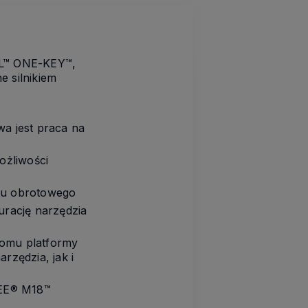
EL™ ONE-KEY™,
 silnikiem
a jest praca na
żliwości
tu obrotowego
rację narzędzia
iomu platformy
rzędzia, jak i
KEE® M18™