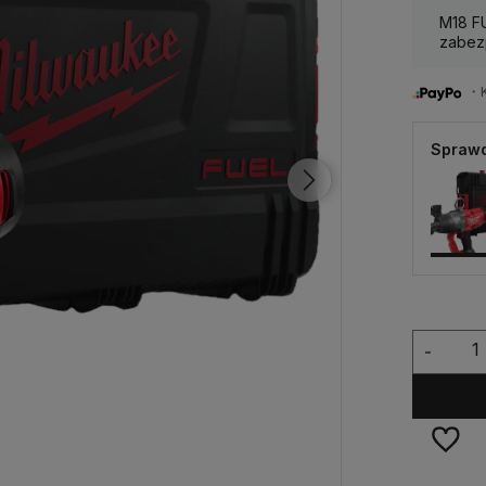
M18 F
zabez
・Ku
Sprawd
-