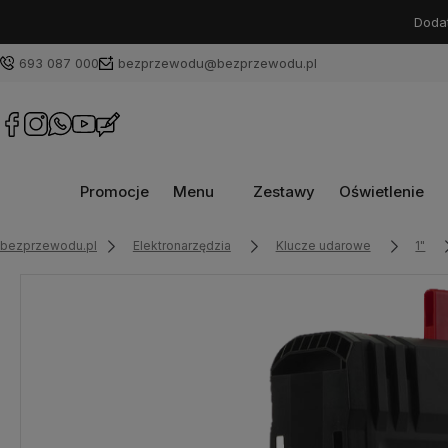
Dodat
693 087 000
bezprzewodu@bezprzewodu.pl
Promocje
Menu
Zestawy
Oświetlenie
bezprzewodu.pl
Elektronarzędzia
Klucze udarowe
1"