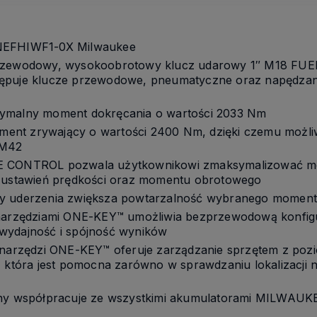
NEFHIWF1-0X Milwaukee
przewodowy, wysokoobrotowy klucz udarowy 1″ M18 FU
ępuje klucze przewodowe, pneumatyczne oraz napędzane
symalny moment dokręcania o wartości 2033 Nm
nt zrywający o wartości 2400 Nm, dzięki czemu możliw
 M42
E CONTROL pozwala użytkownikowi zmaksymalizować mo
e ustawień prędkości oraz momentu obrotowego
cy uderzenia zwiększa powtarzalność wybranego momen
 narzędziami ONE-KEY™ umożliwia bezprzewodową konfigu
wydajność i spójność wyników
y narzędzi ONE-KEY™ oferuje zarządzanie sprzętem z poz
 która jest pomocna zarówno w sprawdzaniu lokalizacji na
yjny współpracuje ze wszystkimi akumulatorami MILWAU