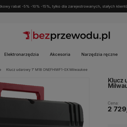
kowy rabat -5% -10% -15%, tylko dla zarejestrowanych, stałych klient
Elektronarzędzia
Akcesoria
Narzędzia ręczne
Klucz udarowy 1" M18 ONEFHIWF1-0X Milwaukee
Klucz
Milwa
Cena:
2 729