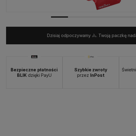
Dostawa:
Darmowa
Dzisiaj odpoczywamy 🚴. Twoją paczkę nada
Bezpieczne
płatności
Szybkie zwroty
Świetn
BLIK
dzięki PayU
przez
InPost