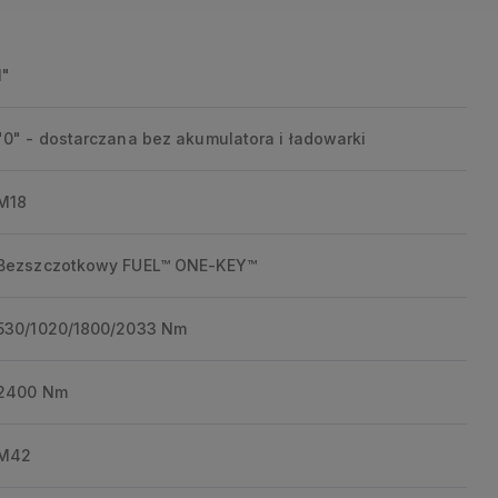
1"
"0" - dostarczana bez akumulatora i ładowarki
M18
Bezszczotkowy FUEL™ ONE-KEY™
530/1020/1800/2033 Nm
2400 Nm
M42