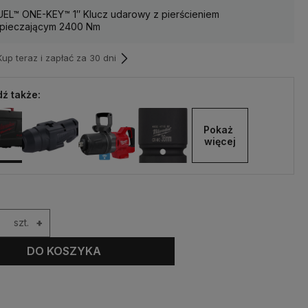
UEL™ ONE-KEY™ 1″ Klucz udarowy z pierścieniem
pieczającym 2400 Nm
p teraz i zapłać za 30 dni
ź także:
Pokaż 
więcej
szt.
+
DO KOSZYKA