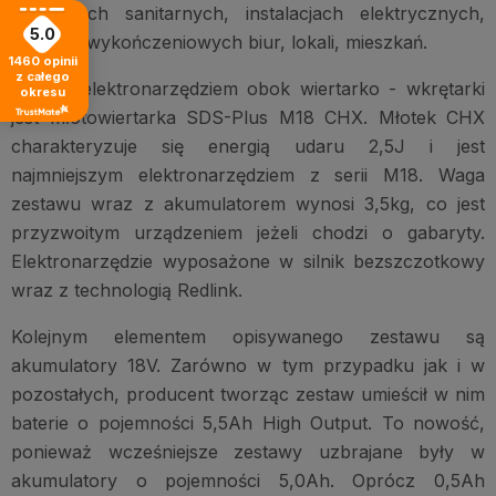
instalacjach sanitarnych, instalacjach elektrycznych,
5.0
pracach wykończeniowych biur, lokali, mieszkań.
1460
opinii
z całego
Drugim elektronarzędziem obok wiertarko - wkrętarki
okresu
jest młotowiertarka SDS-Plus M18 CHX. Młotek CHX
charakteryzuje się energią udaru 2,5J i jest
najmniejszym elektronarzędziem z serii M18. Waga
zestawu wraz z akumulatorem wynosi 3,5kg, co jest
przyzwoitym urządzeniem jeżeli chodzi o gabaryty.
Elektronarzędzie wyposażone w silnik bezszczotkowy
wraz z technologią Redlink.
Kolejnym elementem opisywanego zestawu są
akumulatory 18V. Zarówno w tym przypadku jak i w
pozostałych, producent tworząc zestaw umieścił w nim
baterie o pojemności 5,5Ah High Output. To nowość,
ponieważ wcześniejsze zestawy uzbrajane były w
akumulatory o pojemności 5,0Ah. Oprócz 0,5Ah