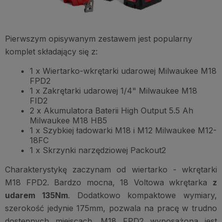
Pierwszym opisywanym zestawem jest popularny
komplet składający się z:
1 x Wiertarko-wkrętarki udarowej Milwaukee M18
FPD2
1 x Zakrętarki udarowej 1/4" Milwaukee M18
FID2
2 x Akumulatora Baterii High Output 5.5 Ah
Milwaukee M18 HB5
1 x Szybkiej ładowarki M18 i M12 Milwaukee M12-
18FC
1 x Skrzynki narzędziowej Packout2
Charakterystykę zaczynam od wiertarko - wkrętarki
M18 FPD2. Bardzo mocna, 18 Voltowa wkrętarka
z
udarem 135Nm
. Dodatkowo kompaktowe wymiary,
szerokość jedynie 175mm, pozwala na pracę w trudno
dostępnych miejscach. M18 FPD2 wyposażona jest