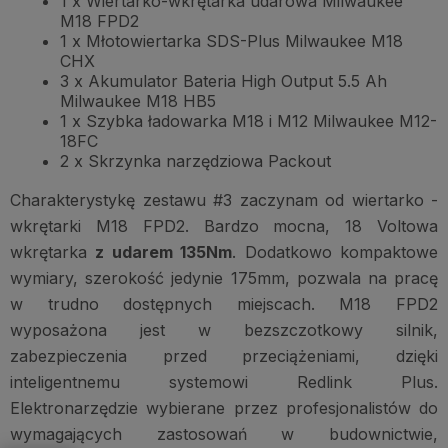
1 x Wiertarko-wkrętarka udarowa Milwaukee
M18 FPD2
1 x Młotowiertarka SDS-Plus Milwaukee M18
CHX
3 x Akumulator Bateria High Output 5.5 Ah
Milwaukee M18 HB5
1 x Szybka ładowarka M18 i M12 Milwaukee M12-
18FC
2 x Skrzynka narzędziowa Packout
Charakterystykę zestawu #3 zaczynam od wiertarko -
wkrętarki M18 FPD2. Bardzo mocna, 18 Voltowa
wkrętarka
z udarem 135Nm
. Dodatkowo kompaktowe
wymiary, szerokość jedynie 175mm, pozwala na pracę
w trudno dostępnych miejscach. M18 FPD2
wyposażona jest w bezszczotkowy silnik,
zabezpieczenia przed przeciążeniami, dzięki
inteligentnemu systemowi Redlink Plus.
Elektronarzędzie wybierane przez profesjonalistów do
wymagających zastosowań w budownictwie,