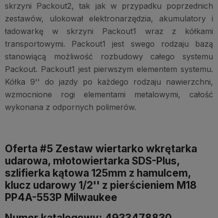
skrzyni Packout2, tak jak w przypadku poprzednich
zestawów, ulokował elektronarzędzia, akumulatory i
ładowarkę w skrzyni Packout1 wraz z kółkami
transportowymi. Packout1 jest swego rodzaju bazą
stanowiącą możliwość rozbudowy całego systemu
Packout. Packout1 jest pierwszym elementem systemu.
Kółka 9'' do jazdy po każdego rodzaju nawierzchni,
wzmocnione rogi elementami metalowymi, całość
wykonana z odpornych polimerów.
Oferta #5 Zestaw wiertarko wkrętarka
udarowa, młotowiertarka SDS-Plus,
szlifierka kątowa 125mm z hamulcem,
klucz udarowy 1/2'' z pierścieniem M18
PP4A-553P Milwaukee
Numer katalogowy: 4933478830