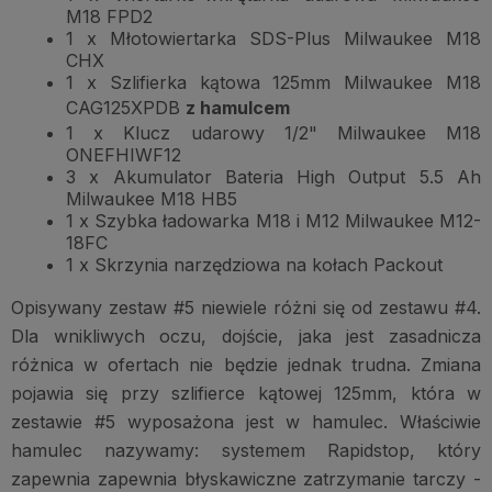
M18 FPD2
1 x Młotowiertarka SDS-Plus Milwaukee M18
CHX
1 x Szlifierka kątowa 125mm Milwaukee M18
CAG125XPDB
z hamulcem
1 x Klucz udarowy 1/2" Milwaukee M18
ONEFHIWF12
3 x Akumulator Bateria High Output 5.5 Ah
Milwaukee M18 HB5
1 x Szybka ładowarka M18 i M12 Milwaukee M12-
18FC
1 x Skrzynia narzędziowa na kołach Packout
Opisywany zestaw #5 niewiele różni się od zestawu #4.
Dla wnikliwych oczu, dojście, jaka jest zasadnicza
różnica w ofertach nie będzie jednak trudna. Zmiana
pojawia się przy szlifierce kątowej 125mm, która w
zestawie #5 wyposażona jest w hamulec. Właściwie
hamulec nazywamy: systemem Rapidstop, który
zapewnia zapewnia błyskawiczne zatrzymanie tarczy -