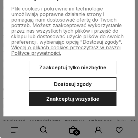
niż 2 sekundy.
Pliki cookies i pokrewne im technologie
umożliwiają poprawne działanie strony i
pomagają nam dostosować ofertę do Twoich
Przedostatnim elektronarzędziem w zestawie jest klucz
potrzeb. Możesz zaakceptować wykorzystanie
udarowy 1/2'' z pierścieniem zabezpieczającym. Jeden
przez nas wszystkich tych plików i przejść do
sklepu lub dostosować użycie plików do swoich
z popularniejszych kluczy udarowych wybieranych
preferencji, wybierając opcję "Dostosuj zgody".
przez klientów. Maksymalny moment dokręcający
Więcej o plikach cookies przeczytasz w naszej
1898Nm. Wyposażony w bezszczotkowy silnik. Posiada
Polityce prywatności.
również system drive control pozwala użytkownikowi
Zaakceptuj tylko niezbędne
na maksymalizację zastosowań dzięki zmianie ustawień
prędkości oraz momentu obrotowego.
Dostosuj zgody
Ostatnim elementem opisywanego zestawu #5, są
akumulatory 18V. Zarówno w tym przypadku jak i w
Zaakceptuj wszystkie
pozostałych, producent tworząc zestaw umieścił w nim
baterie o pojemności 5,5Ah High Output. To nowość,
ponieważ wcześniejsze zestawy uzbrajane były w
akumulatory o pojemności 5,0Ah. Oprócz 0,5Ah
dodatkowej pojemności akumulatora, baterie zostały