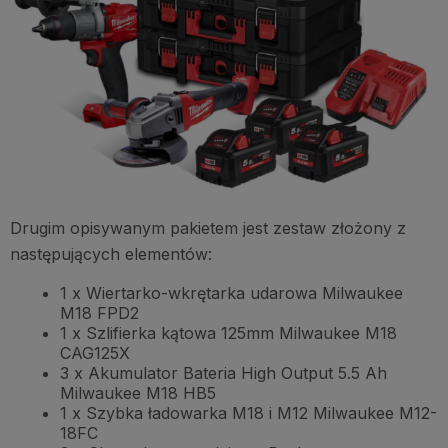
Drugim opisywanym pakietem jest zestaw złożony z
następujących elementów:
1 x Wiertarko-wkrętarka udarowa Milwaukee
M18 FPD2
1 x Szlifierka kątowa 125mm Milwaukee M18
CAG125X
3 x Akumulator Bateria High Output 5.5 Ah
Milwaukee M18 HB5
1 x Szybka ładowarka M18 i M12 Milwaukee M12-
18FC