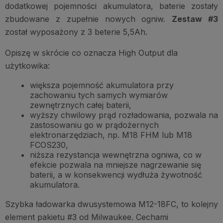
dodatkowej pojemności akumulatora, baterie zostały
zbudowane z zupełnie nowych ogniw.
Zestaw #3
został wyposażony z 3 beterie 5,5Ah.
Opiszę w skrócie co oznacza High Output dla
użytkowika:
większa pojemność akumulatora przy
zachowaniu tych samych wymiarów
zewnętrznych całej baterii,
wyższy chwilowy prąd rozładowania, pozwala na
zastosowaniu go w prądożernych
elektronarzędziach, np. M18 FHM lub M18
FCOS230,
niższa rezystancja wewnętrzna ogniwa, co w
efekcie pozwala na mniejsze nagrzewanie się
baterii, a w konsekwencji wydłuża żywotność
akumulatora.
Szybka ładowarka dwusystemowa M12-18FC, to kolejny
element pakietu #3 od Milwaukee. Cechami