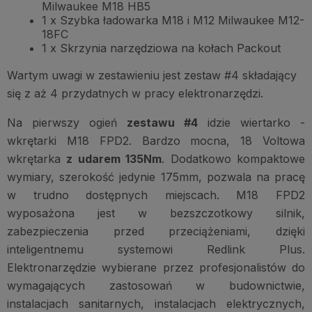
Milwaukee M18 HB5
1 x Szybka ładowarka M18 i M12 Milwaukee M12-
18FC
1 x Skrzynia narzędziowa na kołach Packout
Wartym uwagi w zestawieniu jest zestaw #4 składający
się z aż 4 przydatnych w pracy elektronarzędzi.
Na pierwszy ogień
zestawu #4
idzie wiertarko -
wkrętarki M18 FPD2. Bardzo mocna, 18 Voltowa
wkrętarka
z udarem 135Nm
. Dodatkowo kompaktowe
wymiary, szerokość jedynie 175mm, pozwala na pracę
w trudno dostępnych miejscach. M18 FPD2
wyposażona jest w bezszczotkowy silnik,
zabezpieczenia przed przeciążeniami, dzięki
inteligentnemu systemowi Redlink Plus.
Elektronarzędzie wybierane przez profesjonalistów do
wymagających zastosowań w budownictwie,
instalacjach sanitarnych, instalacjach elektrycznych,