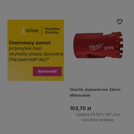
Do koszyka
Do koszyka
Do ulubi
Wiertło diamentowe 29mm
Milwaukee
103,70 zł
zawiera 23.00% VAT, bez
kosztów dostawy