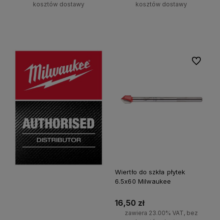
kosztów dostawy
kosztów dostawy
Do koszyka
Do koszyka
Do ulubi
Wiertło do szkła płytek
6.5x60 Milwaukee
16,50 zł
zawiera 23.00% VAT, bez