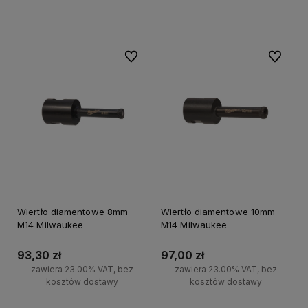
Do koszyka
Do koszyka
Do ulubionych
Do ulubi
Wiertło diamentowe 8mm
Wiertło diamentowe 10mm
M14 Milwaukee
M14 Milwaukee
93,30 zł
97,00 zł
zawiera 23.00% VAT, bez
zawiera 23.00% VAT, bez
kosztów dostawy
kosztów dostawy