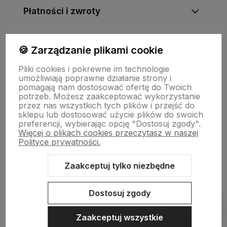
Płatności i zwroty
Wsparcie
🍪 Zarządzanie plikami cookie
Pliki cookies i pokrewne im technologie
umożliwiają poprawne działanie strony i
O nas
pomagają nam dostosować ofertę do Twoich
potrzeb. Możesz zaakceptować wykorzystanie
przez nas wszystkich tych plików i przejść do
sklepu lub dostosować użycie plików do swoich
preferencji, wybierając opcję "Dostosuj zgody".
Więcej o plikach cookies przeczytasz w naszej
Polityce prywatności.
Zaakceptuj tylko niezbędne
Sklep internetowy Shoper Premium
Szablon Shoper Modern 3.0™
od GrowCommerce
Dostosuj zgody
Pokaż filtry
Zaakceptuj wszystkie