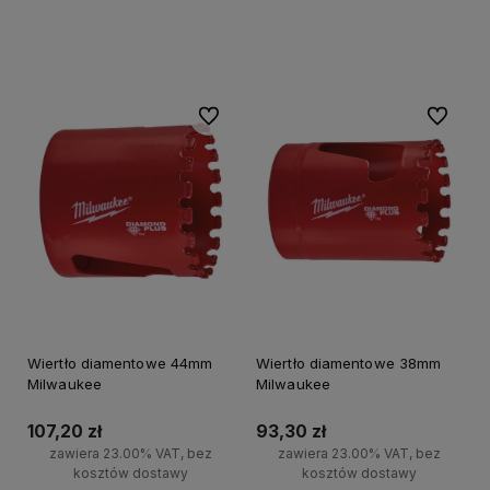
Do koszyka
Do koszyka
Do ulubionych
Do ulubi
Wiertło diamentowe 44mm
Wiertło diamentowe 38mm
Milwaukee
Milwaukee
107,20 zł
93,30 zł
zawiera 23.00% VAT, bez
zawiera 23.00% VAT, bez
kosztów dostawy
kosztów dostawy