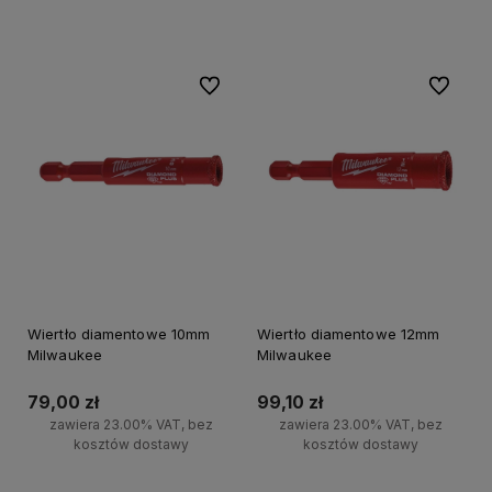
Do koszyka
Do koszyka
Do ulubionych
Do ulubi
Wiertło diamentowe 10mm
Wiertło diamentowe 12mm
Milwaukee
Milwaukee
79,00 zł
99,10 zł
zawiera 23.00% VAT, bez
zawiera 23.00% VAT, bez
kosztów dostawy
kosztów dostawy