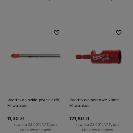
Do koszyka
Do koszyka
Do ulubionych
Do ulubi
Wiertło do szkła płytek 3x50
Wiertło diamentowe 20mm
Milwaukee
Milwaukee
11,30 zł
121,80 zł
zawiera 23.00% VAT, bez
zawiera 23.00% VAT, bez
kosztów dostawy
kosztów dostawy