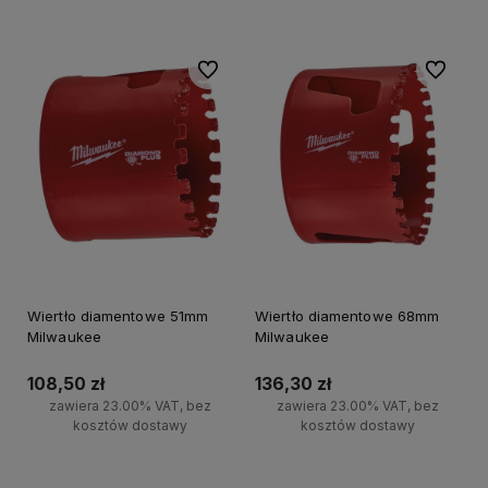
Do ulubionych
Do ulubi
Wiertło diamentowe 51mm
Wiertło diamentowe 68mm
Milwaukee
Milwaukee
108,50 zł
136,30 zł
zawiera 23.00% VAT, bez
zawiera 23.00% VAT, bez
kosztów dostawy
kosztów dostawy
Do koszyka
Powiadom o dostępności