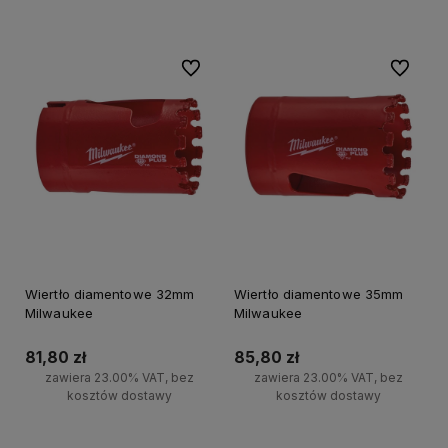
Do koszyka
Do ulubionych
Do ulubi
Wiertło diamentowe 32mm
Wiertło diamentowe 35mm
Milwaukee
Milwaukee
81,80 zł
85,80 zł
zawiera 23.00% VAT, bez
zawiera 23.00% VAT, bez
kosztów dostawy
kosztów dostawy
Do koszyka
Do koszyka