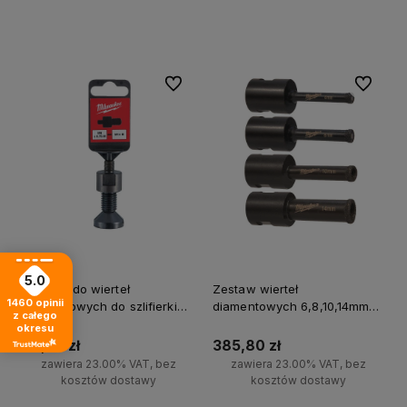
Do koszyka
Do koszyka
Do ulubionych
Do ulubi
5.0
Adapter do wierteł
Zestaw wierteł
1460
opinii
diamentowych do szlifierki
diamentowych 6,8,10,14mm
z całego
trzpieniowej Milwaukee
M14 Milwaukee
okresu
55,30 zł
385,80 zł
zawiera 23.00% VAT, bez
zawiera 23.00% VAT, bez
kosztów dostawy
kosztów dostawy