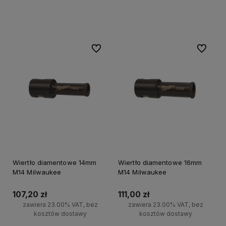
Do koszyka
Do ulubionych
Do ulubi
Wiertło diamentowe 14mm
Wiertło diamentowe 16mm
M14 Milwaukee
M14 Milwaukee
107,20 zł
111,00 zł
zawiera 23.00% VAT, bez
zawiera 23.00% VAT, bez
kosztów dostawy
kosztów dostawy