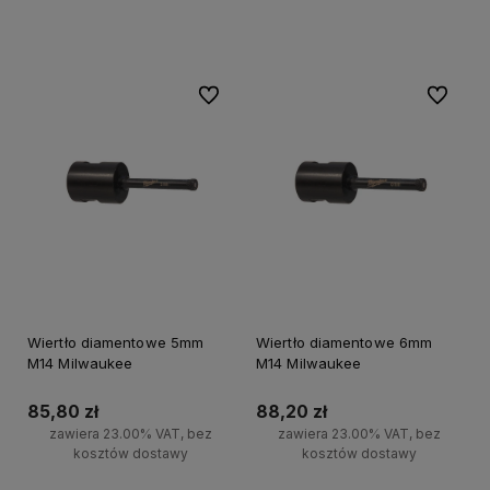
Do koszyka
Do koszyka
Do ulubionych
Do ulubi
Wiertło diamentowe 5mm
Wiertło diamentowe 6mm
M14 Milwaukee
M14 Milwaukee
85,80 zł
88,20 zł
zawiera 23.00% VAT, bez
zawiera 23.00% VAT, bez
kosztów dostawy
kosztów dostawy