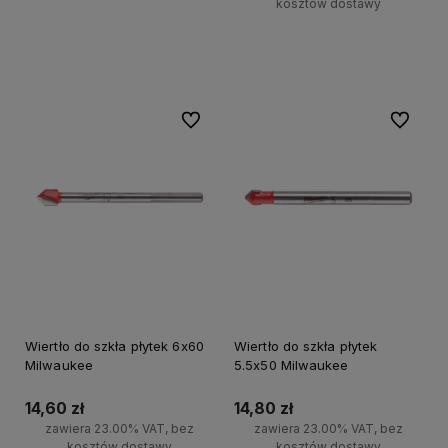
kosztów dostawy
Do koszyka
Do ulubionych
Do ulubi
Wiertło do szkła płytek 6x60
Wiertło do szkła płytek
Milwaukee
5.5x50 Milwaukee
14,60 zł
14,80 zł
zawiera 23.00% VAT, bez
zawiera 23.00% VAT, bez
kosztów dostawy
kosztów dostawy