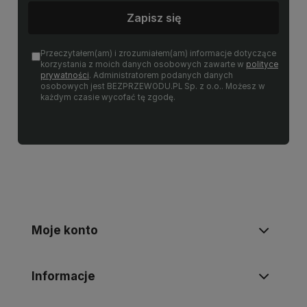
Zapisz się
Przeczytałem(am) i zrozumiałem(am) informacje dotyczące
korzystania z moich danych osobowych zawarte w
polityce
prywatności
. Administratorem podanych danych
osobowych jest BEZPRZEWODU.PL Sp. z o.o.. Możesz w
każdym czasie wycofać tę zgodę.
Moje konto
Informacje