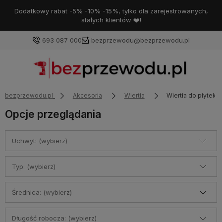
Dodatkowy rabat -5% -10% -15%, tylko dla zarejestrowanych,
stałych klientów ❤️!
693 087 000
bezprzewodu@bezprzewodu.pl
bezprzewodu.pl
Akcesoria
Wiertła
Wiertła do płytek /
Opcje przeglądania
Uchwyt: (wybierz)
Typ: (wybierz)
Średnica: (wybierz)
Długość robocza: (wybierz)