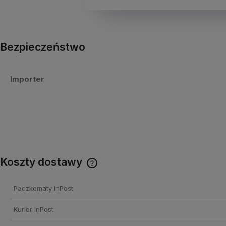
Bezpieczeństwo
Importer
Koszty dostawy
Cena nie zawiera ewentualnych
Paczkomaty InPost
kosztów płatności
Kurier InPost