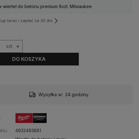
 wierteł do betonu premium 8szt. Milwaukee
p teraz i zapłać za 30 dni
szt.
+
DO KOSZYKA
Wysyłka w:
24 godziny
:
ktu:
4932493881