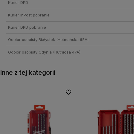
Kurier DPD
Kurier InPost pobranie
Kurier DPD pobranie
Odbiór osobisty Białystok
(Hetmańska 65A)
Odbiór osobisty Gdynia
(Hutnicza 47A)
Inne z tej kategorii
onych
onych
Do ulubionych
Do ulubionych