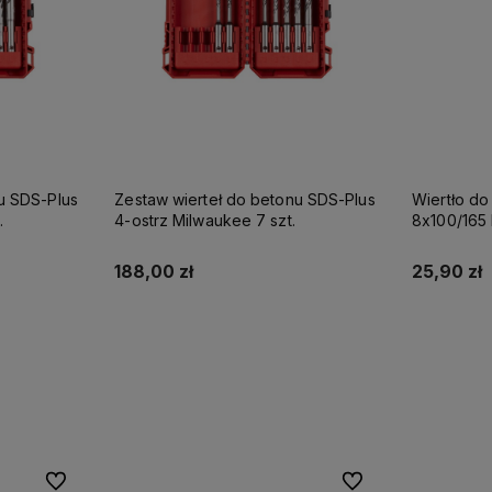
u SDS-Plus
Zestaw wierteł do betonu SDS-Plus
Wiertło do
.
4-ostrz Milwaukee 7 szt.
8x100/165
188,00 zł
25,90 zł
Do koszyka
Do ulubionych
Do ulubionych