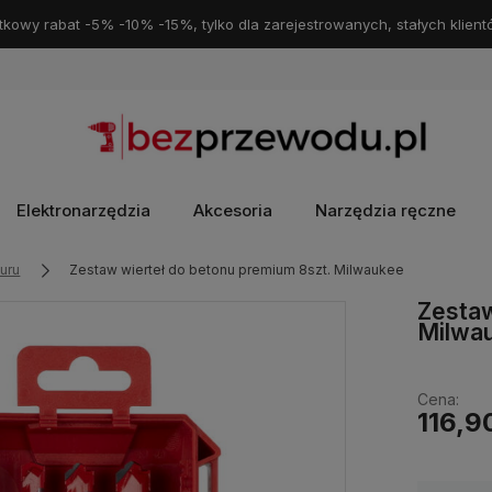
kowy rabat -5% -10% -15%, tylko dla zarejestrowanych, stałych klient
Elektronarzędzia
Akcesoria
Narzędzia ręczne
muru
Zestaw wierteł do betonu premium 8szt. Milwaukee
Zestaw
Milwa
Cena:
116,9