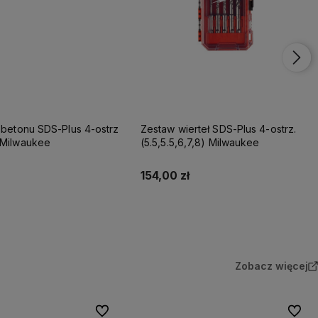
 betonu SDS-Plus 4-ostrz
Zestaw wierteł SDS-Plus 4-ostrz.
 Milwaukee
(5.5,5.5,6,7,8) Milwaukee
154,00 zł
Do koszyka
Do koszyka
Zobacz więcej
Do ulubionych
Do ulu