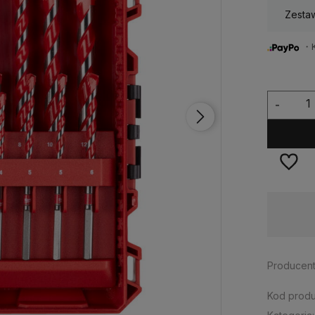
Zestaw
・Ku
-
Dostępność:
> 10 szt.
Producent
Kod produ