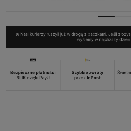
🚘 Nasi kurierzy ruszyli już w drogę z paczkami. Jeśli złoży
wyślemy w najbliższy dzień
Bezpieczne
płatności
Szybkie zwroty
Świetn
BLIK
dzięki PayU
przez
InPost