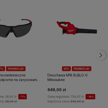
7%
PROMOCJA!
14%
PROMOCJA!
rzeciwsłoneczne
Dmuchawa M18 BLBLO-0
odporne na zarysowania
Milwaukee
649,00 zł
rna:
28,90 zł
Cena regularna:
759,00 zł
-7%
-14%
ena:
26,90 zł
Najniższa cena:
649,00 zł