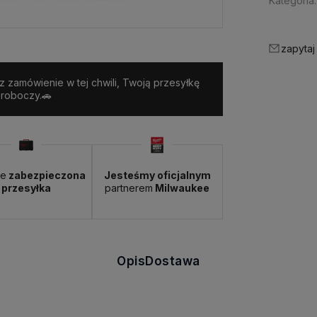
Kategoria:
zapytaj
sz zamówienie w tej chwili, Twoją przesyłkę
 roboczy.🚗
ie
zabezpieczona
Jesteśmy oficjalnym
przesyłka
partnerem
Milwaukee
Opis
Dostawa