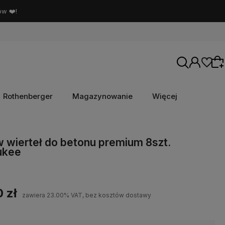
ów ❤️!
Rothenberger
Magazynowanie
Więcej
Wybierz coś dla siebie z naszej aktualnej
 wierteł do betonu premium 8szt.
ukee
oferty lub zaloguj się, aby przywrócić dodane
produkty do listy z poprzedniej sesji.
0 zł
zawiera 23.00% VAT, bez kosztów dostawy