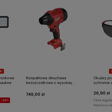
A!
erunkowa
Kompaktowa dmuchawa
Okulary p
waukee
bezszczotkowa o wysokiej
ochronne 
prędkości M18 BLHSB-0 Milwaukee
Milwaukee
26,90 zł
749,00 zł
Cena regula
-23%
Najniższa c
Powiadom o dostępności