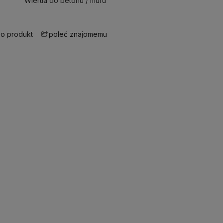
Wiertła do betonu / muru
 o produkt
poleć znajomemu