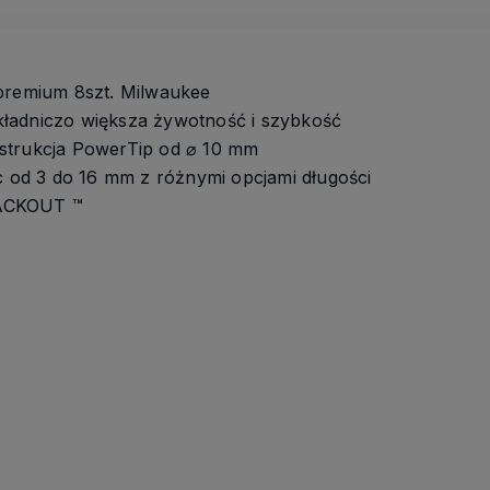
 premium 8szt. Milwaukee
ładniczo większa żywotność i szybkość
strukcja PowerTip od ⌀ 10 mm
ic od 3 do 16 mm z różnymi opcjami długości
PACKOUT ™