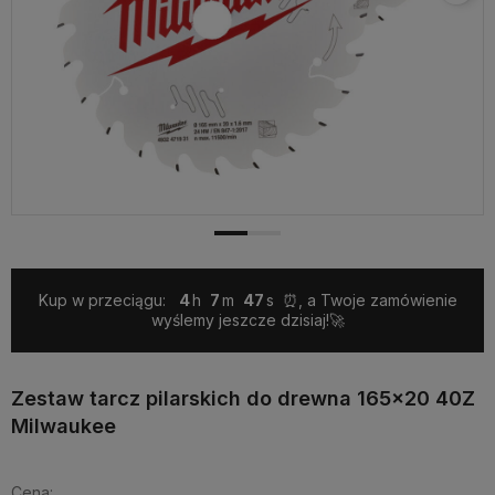
Kup w przeciągu:
4
7
47
⏰, a Twoje zamówienie
wyślemy jeszcze dzisiaj!🚀
Zestaw tarcz pilarskich do drewna 165x20 40Z
Milwaukee
Cena: