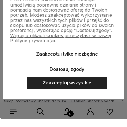
umożliwiają poprawne działanie strony i
Płatności i zwroty
pomagają nam dostosować ofertę do Twoich
potrzeb. Możesz zaakceptować wykorzystanie
przez nas wszystkich tych plików i przejść do
sklepu lub dostosować użycie plików do swoich
Wsparcie
preferencji, wybierając opcję "Dostosuj zgody".
Więcej o plikach cookies przeczytasz w naszej
Polityce prywatności.
O nas
Zaakceptuj tylko niezbędne
Dostosuj zgody
Zaakceptuj wszystkie
Sklep internetowy Shoper Premium
Szablon Shoper Modern 3.0™
od GrowCommerce