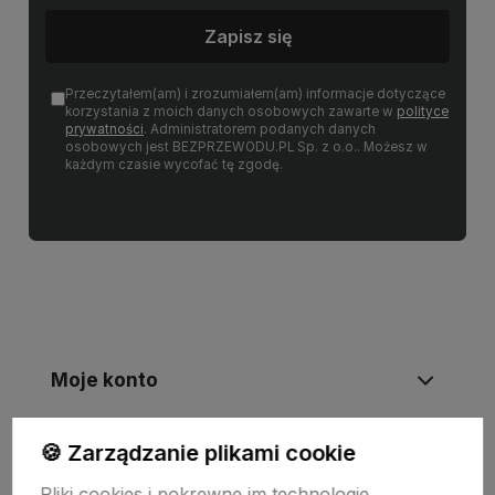
Zapisz się
Przeczytałem(am) i zrozumiałem(am) informacje dotyczące
korzystania z moich danych osobowych zawarte w
polityce
prywatności
. Administratorem podanych danych
osobowych jest BEZPRZEWODU.PL Sp. z o.o.. Możesz w
każdym czasie wycofać tę zgodę.
Moje konto
🍪 Zarządzanie plikami cookie
Informacje
Pliki cookies i pokrewne im technologie