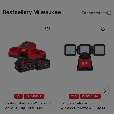
Bestsellery Milwaukee
Zobacz więcej
Do ulubionych
Do ulubi
5%
PROMOCJA!
23%
PROMOCJA!
Zestaw startowy M18 2 x 6.0
Lampa strefowa
Ah M18 FORGENRG-602
wielokierunkowa 4500lm M18
Milwaukee
MDTL-0 Milwaukee