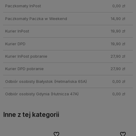
Paczkomaty InPost
0,00 zł
Paczkomaty Paczka w Weekend
14,90 zł
Kurier InPost
19,90 zł
Kurier DPD
19,90 zł
Kurier InPost pobranie
27,90 zł
Kurier DPD pobranie
27,90 zł
Odbiór osobisty Białystok
(Hetmańska 65A)
0,00 zł
Odbiór osobisty Gdynia
(Hutnicza 47A)
0,00 zł
Inne z tej kategorii
bionych
bionych
Do ulubionych
Do ulubionych
Do ulubi
Do ulubi