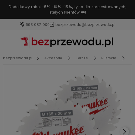
Dodatkowy rabat -5% -10% -15%, tylko dla zarejestrowanych,
stałych klientów ❤️!
693 087 000
bezprzewodu@bezprzewodu.pl
bezprzewodu.pl
Akcesoria
Tarcze
Pilarskie
Ta