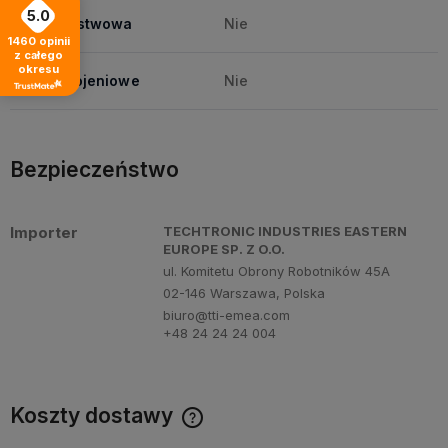
5.0
Płyta warstwowa
Nie
1460
opinii
z całego
okresu
Pręty zbrojeniowe
Nie
Bezpieczeństwo
Importer
TECHTRONIC INDUSTRIES EASTERN
EUROPE SP. Z O.O.
ul. Komitetu Obrony Robotników 45A
02-146 Warszawa, Polska
biuro@tti-emea.com
+48 24 24 24 004
Koszty dostawy
Cena nie zawiera ewentualnych kosztów płatności