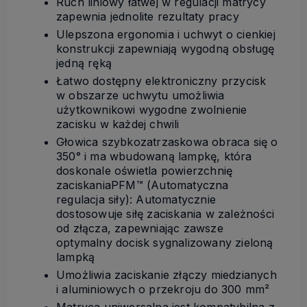
Ruch liniowy łatwej w regulacji matrycy
zapewnia jednolite rezultaty pracy
Ulepszona ergonomia i uchwyt o cienkiej
konstrukcji zapewniają wygodną obsługę
jedną ręką
Łatwo dostępny elektroniczny przycisk
w obszarze uchwytu umożliwia
użytkownikowi wygodne zwolnienie
zacisku w każdej chwili
Głowica szybkozatrzaskowa obraca się o
350° i ma wbudowaną lampkę, która
doskonale oświetla powierzchnię
zaciskaniaPFM™ (Automatyczna
regulacja siły): Automatycznie
dostosowuje siłę zaciskania w zależności
od złącza, zapewniając zawsze
optymalny docisk sygnalizowany zieloną
lampką
Umożliwia zaciskanie złączy miedzianych
i aluminiowych o przekroju do 300 mm²
Matryca uniwersalna jest kompatybilna z