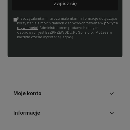
Zapisz się
Przeczytałem(am) i zrozumiałem(am) informacje dotyczące
korzystania z moich danych osobowych zawarte w
polityce
prywatności
. Administratorem podanych danych
osobowych jest BEZPRZEWODU.PL Sp. z o.o.. Możesz w
każdym czasie wycofać tę zgodę.
Moje konto
Informacje