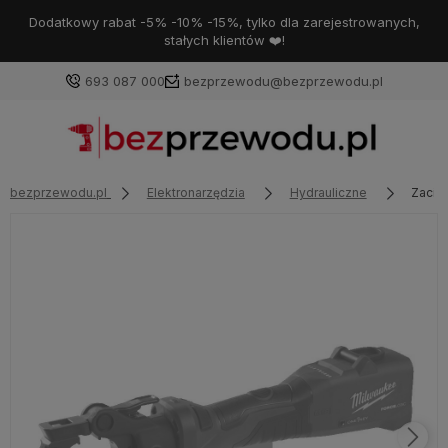
Dodatkowy rabat -5% -10% -15%, tylko dla zarejestrowanych,
stałych klientów ❤️!
693 087 000
bezprzewodu@bezprzewodu.pl
bezprzewodu.pl
Elektronarzędzia
Hydrauliczne
Zacis