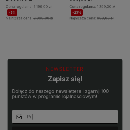
Cena regularna:
2 199,00 zł
Cena regularna:
1 299,00 zł
-5%
-23%
Najniższa cena:
2 999,00 zł
Najniższa cena:
999,00 zł
Do koszyka
Do koszyka
NEWSLETTER
Zapisz się!
Dołącz do naszego newslettera i zgarnij 100
punktów w programie lojalnościowym!