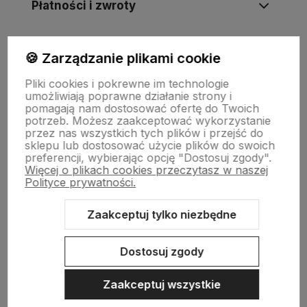
Płatności i zwroty
Wsparcie
🍪 Zarządzanie plikami cookie
Pliki cookies i pokrewne im technologie
umożliwiają poprawne działanie strony i
O nas
pomagają nam dostosować ofertę do Twoich
potrzeb. Możesz zaakceptować wykorzystanie
przez nas wszystkich tych plików i przejść do
sklepu lub dostosować użycie plików do swoich
preferencji, wybierając opcję "Dostosuj zgody".
Więcej o plikach cookies przeczytasz w naszej
Polityce prywatności.
Zaakceptuj tylko niezbędne
Sklep internetowy Shoper Premium
Szablon Shoper Modern 3.0™
od GrowCommerce
Dostosuj zgody
Zaakceptuj wszystkie