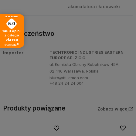
akumulatora i ładowarki
5.0
1460
opinii
Bezpieczeństwo
z całego
okresu
Importer
TECHTRONIC INDUSTRIES EASTERN
EUROPE SP. Z O.O.
ul. Komitetu Obrony Robotników 45A
02-146 Warszawa, Polska
biuro@tti-emea.com
+48 24 24 24 004
Produkty powiązane
Zobacz więcej
Do ulubionych
Do ulubi