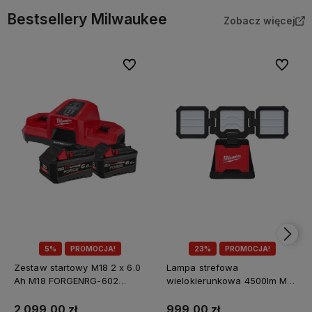
Bestsellery Milwaukee
Zobacz więcej
Do ulubionych
Do ulubi
5%
PROMOCJA!
23%
PROMOCJA!
Zestaw startowy M18 2 x 6.0
Lampa strefowa
Ah M18 FORGENRG-602
wielokierunkowa 4500lm M18
Milwaukee
MDTL-0 Milwaukee
2 099,00 zł
999,00 zł