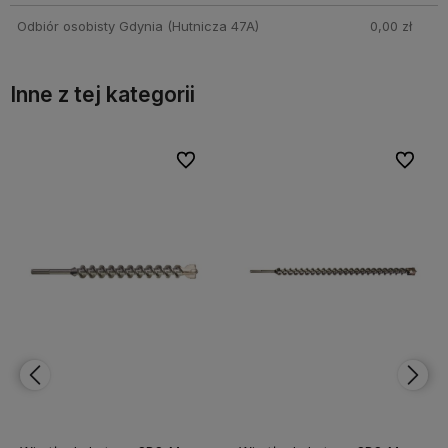
Odbiór osobisty Gdynia
(Hutnicza 47A)
0,00 zł
Inne z tej kategorii
bionych
bionych
Do ulubionych
Do ulubionych
Do ulubi
Do ulubi