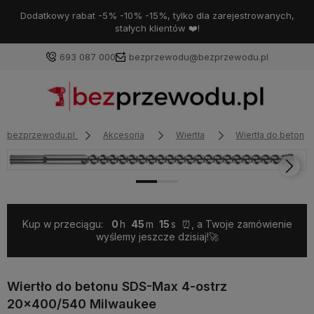
Dodatkowy rabat -5% -10% -15%, tylko dla zarejestrowanych,
stałych klientów ❤️!
693 087 000
bezprzewodu@bezprzewodu.pl
bezprzewodu.pl
Akcesoria
Wiertła
Wiertła do betonu 
Kup w przeciągu:
0
45
15
⏰, a Twoje zamówienie
wyślemy jeszcze dzisiaj!🚀
Wiertło do betonu SDS-Max 4-ostrz
20x400/540 Milwaukee