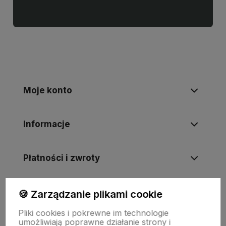
Moje konto
Informacje
Płatności i zwroty
Wsparcie
🍪 Zarządzanie plikami cookie
Pliki cookies i pokrewne im technologie
umożliwiają poprawne działanie strony i
O nas