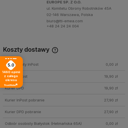
EUROPE SP. Z O.O.
ul. Komitetu Obrony Robotników 45A
02-146 Warszawa, Polska
biuro@tti-emea.com
+48 24 24 24 004
Koszty dostawy
Cena nie zawiera ewentualnych kosztów płatności
Paczkomaty InPost
0,00 zł
5.0
1460
opinii
Kurier InPost
19,90 zł
z całego
okresu
Kurier DPD
19,90 zł
Kurier InPost pobranie
27,90 zł
Kurier DPD pobranie
27,90 zł
Odbiór osobisty Białystok
(Hetmańska 65A)
0,00 zł