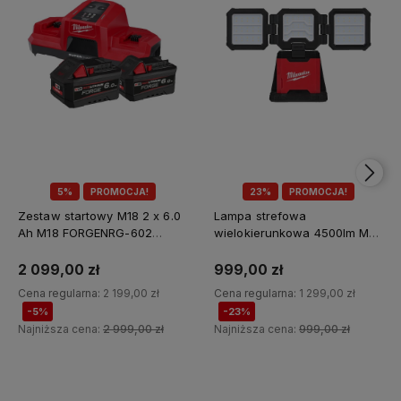
5%
PROMOCJA!
23%
PROMOCJA!
Zestaw startowy M18 2 x 6.0
Lampa strefowa
Ah M18 FORGENRG-602
wielokierunkowa 4500lm M18
Milwaukee
MDTL-0 Milwaukee
2 099,00 zł
999,00 zł
Cena regularna:
2 199,00 zł
Cena regularna:
1 299,00 zł
-5%
-23%
Najniższa cena:
2 999,00 zł
Najniższa cena:
999,00 zł
Do koszyka
Do koszyka