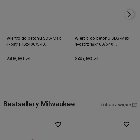
Wiertło do betonu SDS-Max
Wiertło do betonu SDS-Max
4-ostrz 16x400/540
4-ostrz 18x400/540
Milwaukee
Milwaukee
249,90 zł
245,90 zł
Do koszyka
Do koszyka
Bestsellery Milwaukee
Zobacz więcej
Do ulubionych
Do ulubi