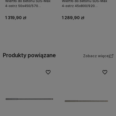
Wiertło do betonu SDS-Max
Wiertło do betonu SDS-Max
4-ostrz 50x450/570
4-ostrz 45x800/920
Milwaukee
Milwaukee
1 319,90 zł
1 289,90 zł
Do koszyka
Do koszyka
Produkty powiązane
Zobacz więcej
Do ulubionych
Do ulubi