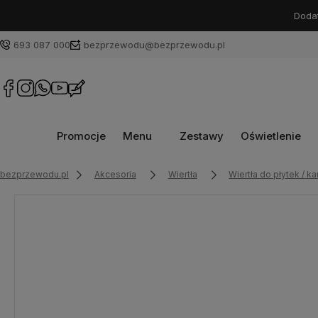
Dodat
693 087 000
bezprzewodu@bezprzewodu.pl
Promocje
Menu
Zestawy
Oświetlenie
bezprzewodu.pl
Akcesoria
Wiertła
Wiertła do płytek / ka