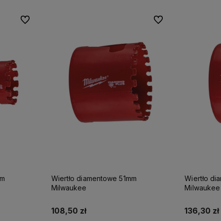
Do ulubionych
Do ulubionych
mm
Wiertło diamentowe 51mm
Wiertło d
Milwaukee
Milwaukee
108,50 zł
136,30 zł