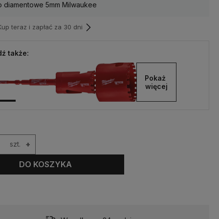
ło diamentowe 5mm Milwaukee
p teraz i zapłać za 30 dni
ź także:
Pokaż 
więcej
szt.
+
DO KOSZYKA