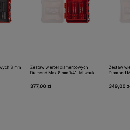
owych 8 mm
Zestaw wierteł diamentowych
Zestaw wi
Diamond Max 8 mm 1/4'' Milwaukee
Diamond M
5 szt.
5 szt.
377,00 zł
349,00 z
Do koszyka