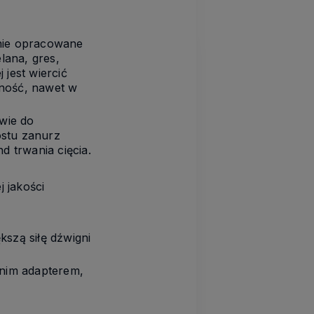
lnie opracowane
lana, gres,
jest wiercić
tność, nawet w
twie do
ostu zanurz
d trwania cięcia.
 jakości
szą siłę dźwigni
nim adapterem,