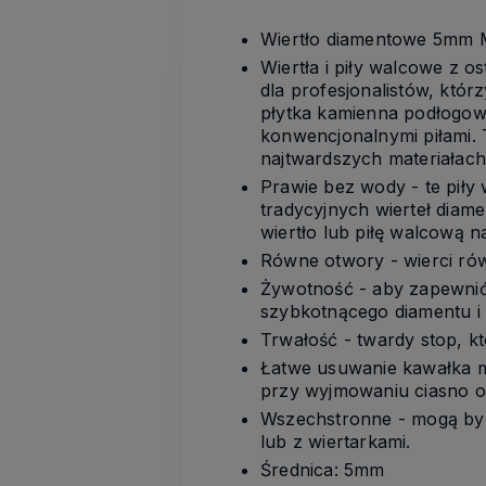
Wiertło diamentowe 5mm 
Wiertła i piły walcowe z
dla profesjonalistów, któr
płytka kamienna podłogowa,
konwencjonalnymi piłami.
najtwardszych materiałach
Prawie bez wody - te piły
tradycyjnych wierteł dia
wiertło lub piłę walcową n
Równe otwory - wierci ró
Żywotność - aby zapewnić 
szybkotnącego diamentu i n
Trwałość - twardy stop, któ
Łatwe usuwanie kawałka ma
przy wyjmowaniu ciasno o
Wszechstronne - mogą być
lub z wiertarkami.
Średnica: 5mm