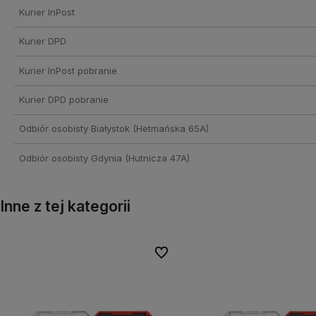
Kurier InPost
Kurier DPD
Kurier InPost pobranie
Kurier DPD pobranie
Odbiór osobisty Białystok
(Hetmańska 65A)
Odbiór osobisty Gdynia
(Hutnicza 47A)
Inne z tej kategorii
onych
onych
Do ulubionych
Do ulubionych