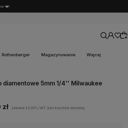
ów ❤️!
Rothenberger
Magazynowanie
Więcej
Wybierz coś dla siebie z naszej aktualnej
o diamentowe 5mm 1/4'' Milwaukee
oferty lub zaloguj się, aby przywrócić dodane
produkty do listy z poprzedniej sesji.
 zł
zawiera 23.00% VAT, bez kosztów dostawy