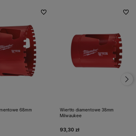
Do ulubionych
Do ulu
iamentowe 68mm
Wiertło diamentowe 38mm
Milwaukee
93,30 zł