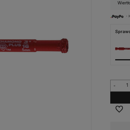
Wiert
・Ku
Sprawd
-