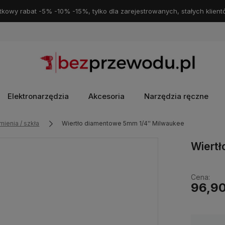
kowy rabat -5% -10% -15%, tylko dla zarejestrowanych, stałych klient
Elektronarzędzia
Akcesoria
Narzędzia ręczne
mienia / szkła
Wiertło diamentowe 5mm 1/4'' Milwaukee
Wiertł
Cena:
96,90