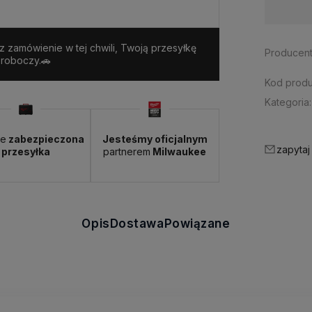
Dostępność:
> 3 szt.
sz zamówienie w tej chwili, Twoją przesyłkę
Producent
 roboczy.🚗
Kod produ
Kategoria:
ie
zabezpieczona
Jesteśmy oficjalnym
zapytaj
przesyłka
partnerem
Milwaukee
Opis
Dostawa
Powiązane