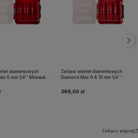
erteł diamentowych
Zestaw wierteł diamentowych
ax 6 mm 1/4'' Milwaukee
Diamond Max 6 8 10 mm 1/4''
Milwaukee 5 szt.
ł
369,00 zł
Do koszyka
Do koszyka
Zobacz więcej