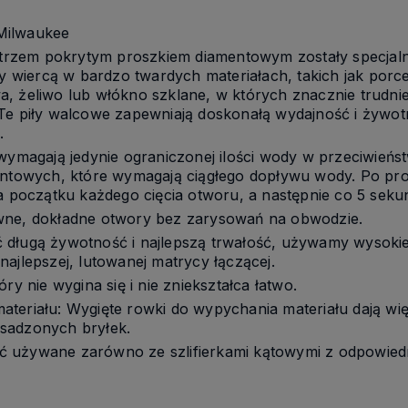
Milwaukee
 ostrzem pokrytym proszkiem diamentowym zostały specja
zy wiercą w bardzo twardych materiałach, takich jak porce
 żeliwo lub włókno szklane, w których znacznie trudniej 
 Te piły walcowe zapewniają doskonałą wydajność i żywo
.
 wymagają jedynie ograniczonej ilości wody w przeciwieńs
mentowych, które wymagają ciągłego dopływu wody. Po pr
a początku każdego cięcia otworu, a następnie co 5 sekun
wne, dokładne otwory bez zarysowań na obwodzie.
długą żywotność i najlepszą trwałość, używamy wysokiej
ajlepszej, lutowanej matrycy łączącej.
ry nie wygina się i nie zniekształca łatwo.
teriału: Wygięte rowki do wypychania materiału dają więk
sadzonych bryłek.
 używane zarówno ze szlifierkami kątowymi z odpowied