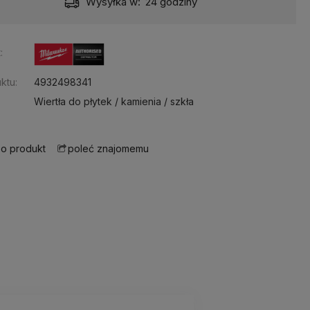
Wysyłka w:
24 godziny
:
ktu:
4932498341
Wiertła do płytek / kamienia / szkła
 o produkt
poleć znajomemu