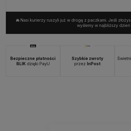
Dostawa:
Darmowa
🚘 Nasi kurierzy ruszyli już w drogę z paczkami. Jeśli złoży
wyślemy w najbliższy dzień
Bezpieczne
płatności
Szybkie zwroty
Świetn
BLIK
dzięki PayU
przez
InPost