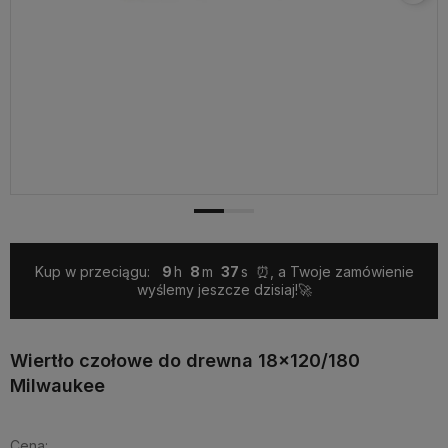
Kup w przeciągu:
9
8
37
⏰, a Twoje zamówienie
wyślemy jeszcze dzisiaj!🚀
Wiertło czołowe do drewna 18x120/180
Milwaukee
Cena: