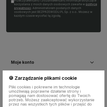
Przeczytałem(am) i zrozumiałem(am) informacje dotyczące
korzystania z moich danych osobowych zawarte w
polityce
prywatności
. Administratorem podanych danych
osobowych jest BEZPRZEWODU.PL Sp. z o.o.. Możesz w
każdym czasie wycofać tę zgodę.
Moje konto
🍪 Zarządzanie plikami cookie
Informacje
Pliki cookies i pokrewne im technologie
umożliwiają poprawne działanie strony i
Płatności i zwroty
pomagają nam dostosować ofertę do Twoich
potrzeb. Możesz zaakceptować wykorzystanie
przez nas wszystkich tych plików i przejść do