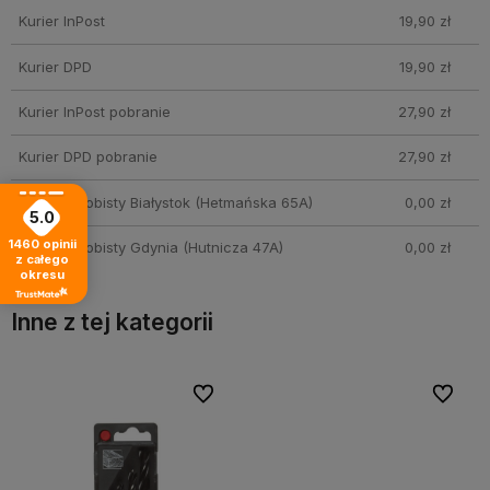
Kurier InPost
19,90 zł
Kurier DPD
19,90 zł
Kurier InPost pobranie
27,90 zł
Kurier DPD pobranie
27,90 zł
Odbiór osobisty Białystok
(Hetmańska 65A)
0,00 zł
5.0
1460
opinii
Odbiór osobisty Gdynia
(Hutnicza 47A)
0,00 zł
z całego
okresu
Inne z tej kategorii
bionych
bionych
Do ulubionych
Do ulubionych
Do ulubi
Do ulubi