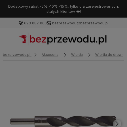
Dodatkowy rabat -5% -10% -15%, tylko dla zarejestrowanych,
stałych klientów ❤️!
693 087 000
bezprzewodu@bezprzewodu.pl
bezprzewodu.pl
Akcesoria
Wiertła
Wiertła do drewna