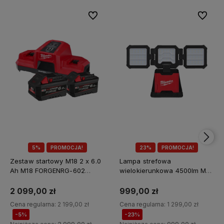
Do ulubionych
Do ulubi
5%
PROMOCJA!
23%
PROMOCJA!
Zestaw startowy M18 2 x 6.0
Lampa strefowa
Ah M18 FORGENRG-602
wielokierunkowa 4500lm M18
Milwaukee
MDTL-0 Milwaukee
2 099,00 zł
999,00 zł
Cena regularna:
2 199,00 zł
Cena regularna:
1 299,00 zł
-5%
-23%