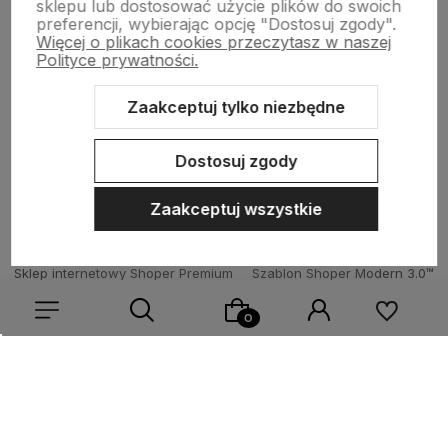
sklepu lub dostosować użycie plików do swoich
Wsparcie
preferencji, wybierając opcję "Dostosuj zgody".
Więcej o plikach cookies przeczytasz w naszej
Polityce prywatności.
O nas
Zaakceptuj tylko niezbędne
Dostosuj zgody
Zaakceptuj wszystkie
Sklep internetowy Shoper Premium
Szablon Shoper Modern 3.0™
od GrowCommerce
Wybierz coś dla siebie z naszej aktualnej oferty lub zaloguj
się, aby przywrócić dodane produkty do listy z poprzedniej
sesji.